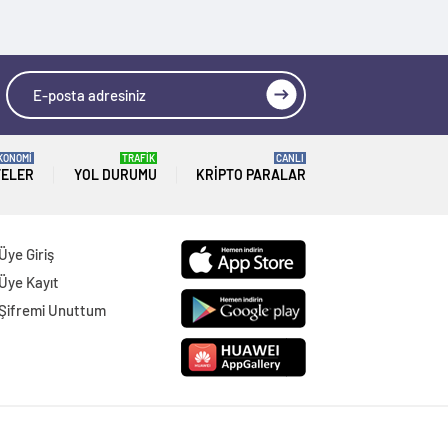
KONOMİ
TRAFİK
CANLI
TELER
YOL DURUMU
KRIPTO PARALAR
Üye Giriş
Üye Kayıt
Şifremi Unuttum