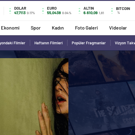
DOLAR
EURO
ALTIN
BITCOIN
47,7113
55,0438
6.610,09
%
0.17%
0.04%
1,81
Ekonomi
Spor
Kadın
Foto Galeri
Videolar
yondaki Filmler
Haftanın Filmleri
Popüler Fragmanlar
Vizyon Tak