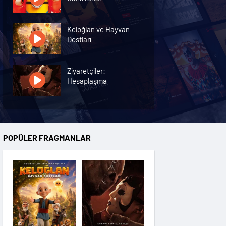
Keloğlan ve Hayvan
Dostları
Ziyaretçiler:
Hesaplaşma
Nasreddin Hoca:
Zaman Yolcusu 4
POPÜLER FRAGMANLAR
Oyuncak Hikayesi 5
Hayvan Çiftliği