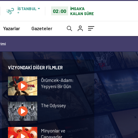
İMSAK'A
İSTANBUL
02:00
KALAN SÜRE
°
Yazarlar
Gazeteler
vimi
VIZYONDAKI DIĞER FILMLER
Örümcek-Adam:
Yepyeni Bir Gün
The Odyssey
Minyonlar ve
Canavarlar