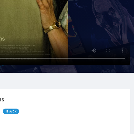
ms
1s 37dk