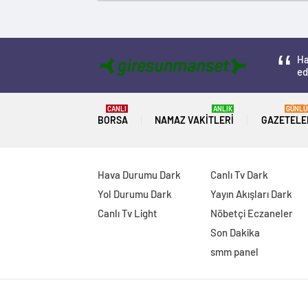
Ha
ed
CANLI
ANLIK
GÜNLÜ
BORSA
NAMAZ VAKITLERI
GAZETELE
Hava Durumu Dark
Canlı Tv Dark
Yol Durumu Dark
Yayın Akışları Dark
Canlı Tv Light
Nöbetçi Eczaneler
Son Dakika
smm panel