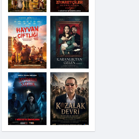
Karanlıktan Gelen
Şeytandan Satılık
Moana
Kozalak Devri