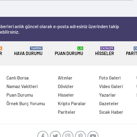
berleri anlık güncel olarak e-posta adresiniz üzerinden takip
ebilirsiniz.
K
TAHMİNİ
LİG
EKONOMİ
E
R
HAVA DURUMU
PUAN DURUMU
HISSELER
PARI
Canlı Borsa
Altınlar
Foto Galeri
Namaz Vakitleri
Dövizler
Video Galeri
Puan Durumu
Hisseler
Yazarlar
Örnek Burç Yorumu
Kripto Paralar
Gazeteler
Pariteler
Sıcak Haber