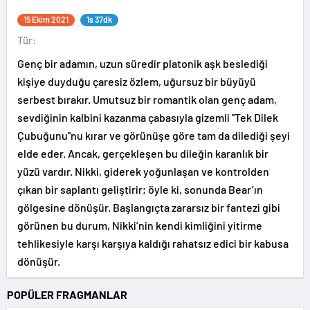
15 Ekim 2021
1s 37dk
Tür:
Genç bir adamın, uzun süredir platonik aşk beslediği
kişiye duyduğu çaresiz özlem, uğursuz bir büyüyü
serbest bırakır. Umutsuz bir romantik olan genç adam,
sevdiğinin kalbini kazanma çabasıyla gizemli ''Tek Dilek
Çubuğunu''nu kırar ve görünüşe göre tam da dilediği şeyi
elde eder. Ancak, gerçekleşen bu dileğin karanlık bir
yüzü vardır. Nikki, giderek yoğunlaşan ve kontrolden
çıkan bir saplantı geliştirir; öyle ki, sonunda Bear’ın
gölgesine dönüşür. Başlangıçta zararsız bir fantezi gibi
görünen bu durum, Nikki’nin kendi kimliğini yitirme
tehlikesiyle karşı karşıya kaldığı rahatsız edici bir kabusa
dönüşür.
POPÜLER FRAGMANLAR