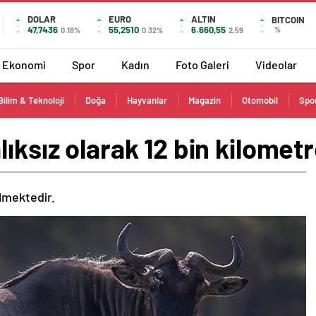
DOLAR
EURO
ALTIN
BITCOIN
47,7436
55,2510
6.660,55
%
0.18%
0.32%
2,59
Ekonomi
Spor
Kadın
Foto Galeri
Videolar
Bilim & Teknoloji
Doğa
Hayvanlar
Magazin
Otomobil
Spo
lıksız olarak 12 bin kilomet
ilmektedir.