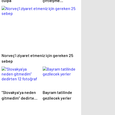
culpa
çiftleşme
biçimlerini National
Geographic
görüntüledi.
Norveç’i ziyaret etmeniz için gereken 25
sebep
“Slovakya’ya neden
Bayram tatilinde
gitmedim” dedirten
gezilecek yerler
12 fotoğraf