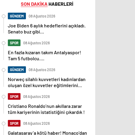
SON DAKİKA
HABERLERİ
GÜNDEM
08 Ağustos 2026
Joe Biden 6 aylık hedeflerini açıkladı.
Senato buz gibi…
SPOR
08 Ağustos 2026
En fazla kızaran takım Antalyaspor!
Tam 5 futbolcu….
GÜNDEM
08 Ağustos 2026
Norweç silahlı kuvvetleri kadınlardan
oluşan özel kuvvetler eğitimlerini
başlattı.
SPOR
08 Ağustos 2026
Cristiano Ronaldo’nun akıllara zarar
tüm kariyerinin istatistiğini çıkardık !
SPOR
08 Ağustos 2026
Galatasaray’a kötü haber! Monaco’dan