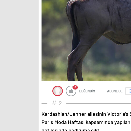
0
BEĞENDİM
ABONE OL
2
Kardashian/Jenner ailesinin Victoria’s 
Paris Moda Haftası kapsamında yapılan
defilesinde podyuma çıktı.