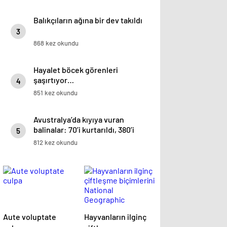
Balıkçıların ağına bir dev takıldı
3
868 kez okundu
Hayalet böcek görenleri
şaşırtıyor…
4
851 kez okundu
Avustralya’da kıyıya vuran
balinalar: 70’i kurtarıldı, 380’i
5
öldü
812 kez okundu
Aute voluptate
Hayvanların ilginç