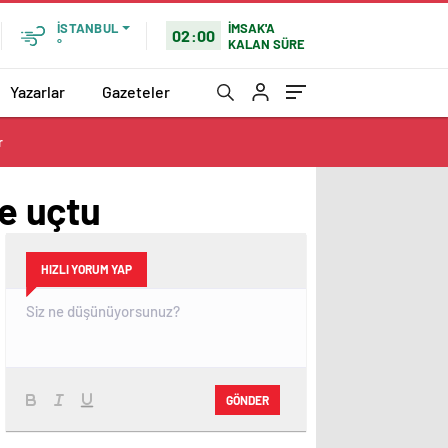
İMSAK'A
İSTANBUL
02:00
KALAN SÜRE
°
Yazarlar
Gazeteler
r
re uçtu
HIZLI YORUM YAP
GÖNDER