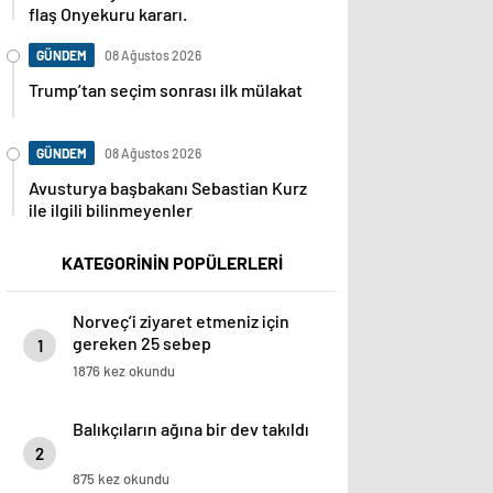
flaş Onyekuru kararı.
GÜNDEM
08 Ağustos 2026
Trump’tan seçim sonrası ilk mülakat
GÜNDEM
08 Ağustos 2026
Avusturya başbakanı Sebastian Kurz
ile ilgili bilinmeyenler
KATEGORİNİN POPÜLERLERİ
Norveç’i ziyaret etmeniz için
gereken 25 sebep
1
1876 kez okundu
Balıkçıların ağına bir dev takıldı
2
875 kez okundu