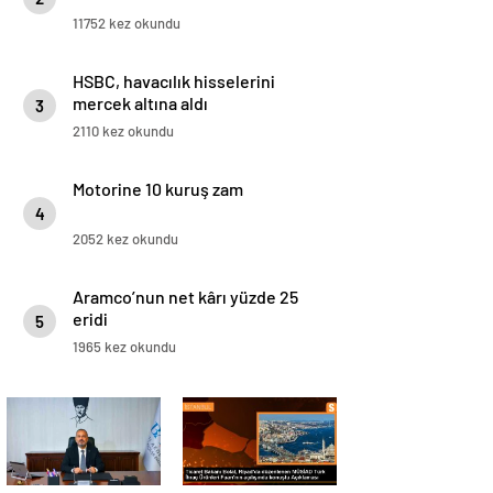
11752 kez okundu
HSBC, havacılık hisselerini
mercek altına aldı
3
2110 kez okundu
Motorine 10 kuruş zam
4
2052 kez okundu
Aramco’nun net kârı yüzde 25
eridi
5
1965 kez okundu