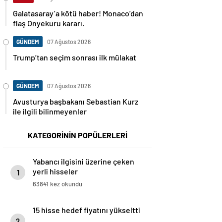
Galatasaray’a kötü haber! Monaco’dan
flaş Onyekuru kararı.
GÜNDEM
07 Ağustos 2026
Trump’tan seçim sonrası ilk mülakat
GÜNDEM
07 Ağustos 2026
Avusturya başbakanı Sebastian Kurz
ile ilgili bilinmeyenler
KATEGORİNİN POPÜLERLERİ
Yabancı ilgisini üzerine çeken
yerli hisseler
1
63841 kez okundu
15 hisse hedef fiyatını yükseltti
2