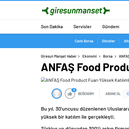
Son Dakika
Servisler
Gündem
Canlı Borsa
Dövizler
Alt
Giresun Manşet Haber
Ekonomi
Borsa
ANFAŞ
ANFAŞ Food Produc
0
BEĞENDİM
ABONE OL
Bu yıl, 30’uncusu düzenlenen Uluslarar
yüksek bir katılım ile gerçekleşti.
Türkiye ve dünyadan 300’ü aşkın firman