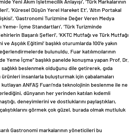
mide Yeni Akım İşletmecilik Anlayışı’, ‘Türk Markalarının
i’, ‘Küresel Düşün Yerel Hareket Et’, ‘Altın Portakal
İlişkisi’, ‘Gastronomi Turizmine Değer Veren Medya
ı Yeme- İçme Standartları’, ‘Türk Turizminde
hirlerin Başarılı Şefleri’, ‘KKTC Mutfağı ve Türk Mutfağı
i ve Aşçılık Eğitimi’ başlıklı oturumlarda 100’e yakın
eğerlendirmelerde bulunuldu. Fuar katılımcılarının
nde Yeme İçme” başlıklı panelde konuşma yapan Prof. Dr.
n sağlıklı beslenmek olduğunu dile getirerek, gıda
ı ürünleri insanlarla buluşturmak için çabalamaları
ını kutlayan ANFAŞ Fuarı’nda teknolojinin beslenme ile ne
lerlediğini, dünyanın her yerinden katılan kıdemli
aştığı, deneyimlerini ve dostluklarını paylaştıkları,
alıştıklarını görmek çok güzel, burada olmak mutluluk
arılı Gastronomi markalarının yöneticileri bu