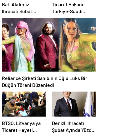
Batı Akdeniz
Ticaret Bakanı:
İhracatı Şubat
Türkiye-Suudi
Ayında Geriledi
Arabistan ticaret
hacmi artacak
Reliance Şirketi Sahibinin Oğlu Lüks Bir
Düğün Töreni Düzenledi
BTSO, Litvanya’ya
Denizli İhracatı
Ticaret Heyeti
Şubat Ayında Yüzde
Programı Düzenledi
6,2 Arttı