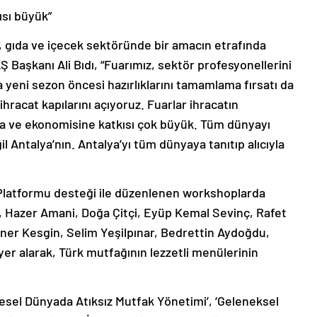
ısı büyük”
rı, gıda ve içecek sektöründe bir amacın etrafında
 Başkanı Ali Bıdı, “Fuarımız, sektör profesyonellerini
a yeni sezon öncesi hazırlıklarını tamamlama fırsatı da
ihracat kapılarını açıyoruz. Fuarlar ihracatın
na ve ekonomisine katkısı çok büyük. Tüm dünyayı
l Antalya’nın. Antalya’yı tüm dünyaya tanıtıp alıcıyla
Platformu desteği ile düzenlenen workshoplarda
k, Hazer Amani, Doğa Çitçi, Eyüp Kemal Sevinç, Rafet
oner Kesgin, Selim Yeşilpınar, Bedrettin Aydoğdu,
yer alarak, Türk mutfağının lezzetli menülerinin
resel Dünyada Atıksız Mutfak Yönetimi’, ‘Geleneksel