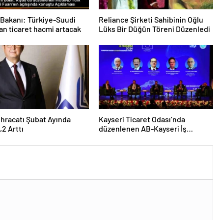
 Bakanı: Türkiye-Suudi
Reliance Şirketi Sahibinin Oğlu
an ticaret hacmi artacak
Lüks Bir Düğün Töreni Düzenledi
 İhracatı Şubat Ayında
Kayseri Ticaret Odası’nda
,2 Arttı
düzenlenen AB-Kayseri İş
Forumu’nda yeşil dönüşüm ve
dijitalleşme vurgusu yapıldı