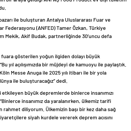
du.
azarı ile buluşturan Antalya Uluslararası Fuar ve
lar Federasyonu (ANFED) Tamer Özkan, Türkiye
m Mekik, Akif Budak, partnerliğinde 30’uncu defa
 fuara gösterilen yoğun ilgiden dolayı büyük
 yıl açılışımızda bir müjdeyi de kamuoyu ile paylaştık.
ln Messe Anuga ile 2025 yılı itibarı ile bir yola
dünya ile buluşturacağız” dedi.
izi etkileyen büyük depremlerde binlerce insanımızı
“Binlerce insanımız da yaralanırken, ülkemiz tarifi
an rahmet diliyorum. Ülkemizin başı bir kez daha sağ
 ziyaretçilere siyah kurdele vererek deprem acısını