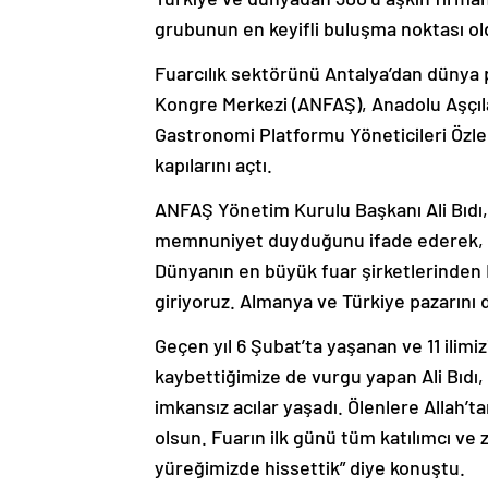
grubunun en keyifli buluşma noktası ol
Fuarcılık sektörünü Antalya’dan dünya p
Kongre Merkezi (ANFAŞ), Anadolu Aşçı
Gastronomi Platformu Yöneticileri Özle
kapılarını açtı.
ANFAŞ Yönetim Kurulu Başkanı Ali Bıdı,
memnuniyet duyduğunu ifade ederek, “Bu
Dünyanın en büyük fuar şirketlerinden Kö
giriyoruz. Almanya ve Türkiye pazarını 
Geçen yıl 6 Şubat’ta yaşanan ve 11 ilim
kaybettiğimize de vurgu yapan Ali Bıdı, 
imkansız acılar yaşadı. Ölenlere Allah’t
olsun. Fuarın ilk günü tüm katılımcı ve
yüreğimizde hissettik” diye konuştu.