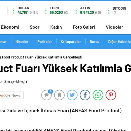
DOLAR
EURO
ALTIN
BITCOIN
47,7151
55,0293
6.541,20
%
0.16%
0%
0,75
Ekonomi
Spor
Kadın
Foto Galeri
Videolar
ınlar
Hisseler
Pariteler
Kritoparalar
Borsa
Diğer Haberle
 Food Product Fuarı Yüksek Katılımla Gerçekleşti
t Fuarı Yüksek Katılımla G
0
News
ası Gıda ve İçecek İhtisas Fuarı (ANFAŞ Food Product)
ın bir araya geldiği ANFAŞ Food Product ev dışı tüketim