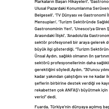
Markaların Başarı Hikayeleri’, ‘Gastrono
Ulusal Pazardaki Konumlanma Serüvenler
Belgeseli’, ‘TV Dünyası ve Gastronomi 
Mensupları’, ‘Turizm Sektöründe Sağlıkl
Gastronominin Yeri’, ‘Unesco’ya Giren Şe
Arasındaki İlişki’, ‘Anadolu’da Gastronom
sektör profesyoneli bir araya gelerek d
büyük ilgi gösterdiği, “Turizm Sektörü
Ünsal Aydın, sağlıklı olmanın ön şartını
sektörü profesyonellerinin daha sağlıkl
gerektiğini söyledi.Aydın, “30’uncu yıl
kadar yakından çalıştığını ve ne kadar i
şeflerin birbirine destek verdiği ve kayn
rekabetten çok ANFAŞ’ı büyütmek için ç
verici” dedi.
Fuarda, Türkiye’nin dünyaya açılmış baş