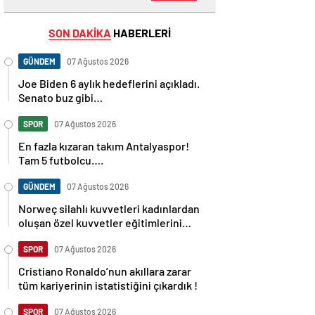
SON DAKİKA
HABERLERİ
GÜNDEM
07 Ağustos 2026
Joe Biden 6 aylık hedeflerini açıkladı.
Senato buz gibi…
SPOR
07 Ağustos 2026
En fazla kızaran takım Antalyaspor!
Tam 5 futbolcu….
GÜNDEM
07 Ağustos 2026
Norweç silahlı kuvvetleri kadınlardan
oluşan özel kuvvetler eğitimlerini
başlattı.
SPOR
07 Ağustos 2026
Cristiano Ronaldo’nun akıllara zarar
tüm kariyerinin istatistiğini çıkardık !
SPOR
07 Ağustos 2026