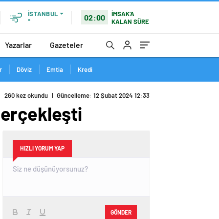
İMSAK'A
İSTANBUL
02:00
KALAN SÜRE
°
Yazarlar
Gazeteler
r
Döviz
Emtia
Kredi
260 kez okundu
|
Güncelleme: 12 Şubat 2024 12:33
erçekleşti
HIZLI YORUM YAP
GÖNDER