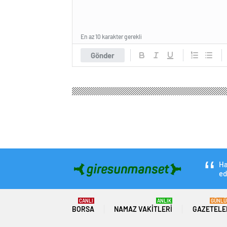
En az 10 karakter gerekli
Gönder
Ha
ed
CANLI
ANLIK
GÜNLÜ
BORSA
NAMAZ VAKITLERI
GAZETELE