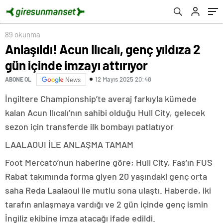
89 okunma
Anlaşıldı! Acun Ilıcalı, genç yıldıza 2
gün içinde imzayı attırıyor
12 Mayıs 2025 20:48
ABONE OL
News
İngiltere Championship’te averaj farkıyla kümede
kalan Acun Ilıcalı’nın sahibi olduğu Hull City, gelecek
sezon için transferde ilk bombayı patlatıyor
LAALAOUI İLE ANLAŞMA TAMAM
Foot Mercato’nun haberine göre; Hull City, Fas’ın FUS
Rabat takımında forma giyen 20 yaşındaki genç orta
saha Reda Laalaoui ile mutlu sona ulaştı. Haberde, iki
tarafın anlaşmaya vardığı ve 2 gün içinde genç ismin
İngiliz ekibine imza atacağı ifade edildi.