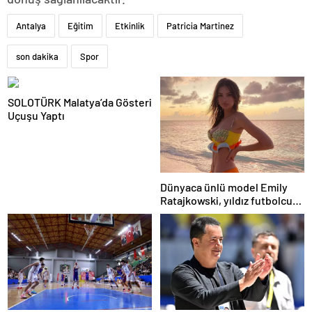
Antalya
Eğitim
Etkinlik
Patricia Martinez
son dakika
Spor
SOLOTÜRK Malatya’da Gösteri
Uçuşu Yaptı
Dünyaca ünlü model Emily
Ratajkowski, yıldız futbolcuya
hayranlığını ilan etti