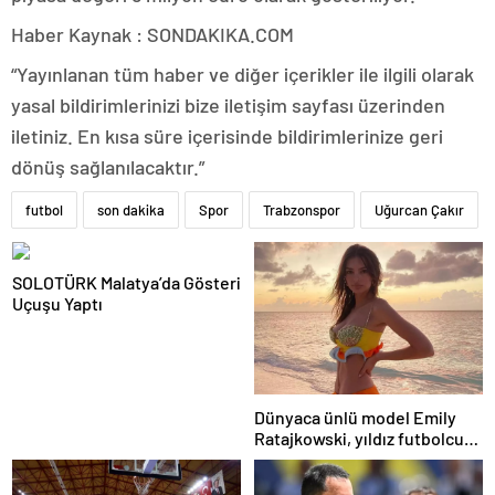
Haber Kaynak : SONDAKIKA.COM
“Yayınlanan tüm haber ve diğer içerikler ile ilgili olarak
yasal bildirimlerinizi bize iletişim sayfası üzerinden
iletiniz. En kısa süre içerisinde bildirimlerinize geri
dönüş sağlanılacaktır.”
futbol
son dakika
Spor
Trabzonspor
Uğurcan Çakır
SOLOTÜRK Malatya’da Gösteri
Uçuşu Yaptı
Dünyaca ünlü model Emily
Ratajkowski, yıldız futbolcuya
hayranlığını ilan etti