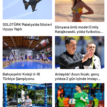
SOLOTÜRK Malatya’da Gösteri
Dünyaca ünlü model Emily
Uçuşu Yaptı
Ratajkowski, yıldız futbolcuya
hayranlığını ilan etti
Bahçeşehir Koleji U-16
Anlaşıldı! Acun Ilıcalı, genç
Türkiye Şampiyonu
yıldıza 2 gün içinde imzayı
attırıyor