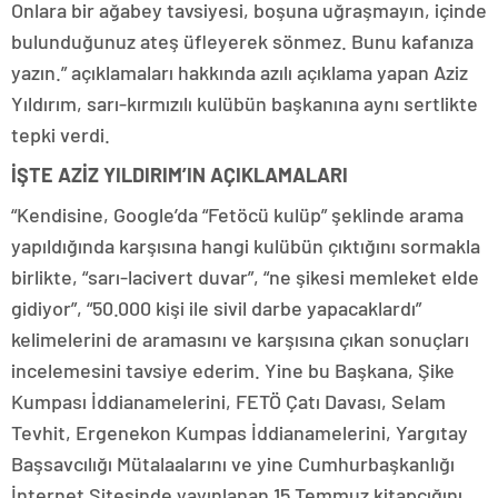
Onlara bir ağabey tavsiyesi, boşuna uğraşmayın, içinde
bulunduğunuz ateş üfleyerek sönmez. Bunu kafanıza
yazın.” açıklamaları hakkında azılı açıklama yapan Aziz
Yıldırım, sarı-kırmızılı kulübün başkanına aynı sertlikte
tepki verdi.
İŞTE AZİZ YILDIRIM’IN AÇIKLAMALARI
“Kendisine, Google’da “Fetöcü kulüp” şeklinde arama
yapıldığında karşısına hangi kulübün çıktığını sormakla
birlikte, “sarı-lacivert duvar”, “ne şikesi memleket elde
gidiyor”, “50.000 kişi ile sivil darbe yapacaklardı”
kelimelerini de aramasını ve karşısına çıkan sonuçları
incelemesini tavsiye ederim. Yine bu Başkana, Şike
Kumpası İddianamelerini, FETÖ Çatı Davası, Selam
Tevhit, Ergenekon Kumpas İddianamelerini, Yargıtay
Başsavcılığı Mütalaalarını ve yine Cumhurbaşkanlığı
İnternet Sitesinde yayınlanan 15 Temmuz kitapçığını