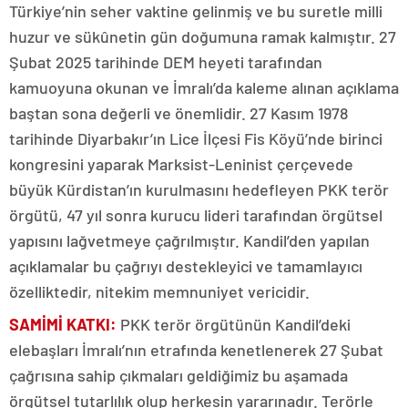
Türkiye’nin seher vaktine gelinmiş ve bu suretle milli
huzur ve sükûnetin gün doğumuna ramak kalmıştır. 27
Şubat 2025 tarihinde DEM heyeti tarafından
kamuoyuna okunan ve İmralı’da kaleme alınan açıklama
baştan sona değerli ve önemlidir. 27 Kasım 1978
tarihinde Diyarbakır’ın Lice İlçesi Fis Köyü’nde birinci
kongresini yaparak Marksist-Leninist çerçevede
büyük Kürdistan’ın kurulmasını hedefleyen PKK terör
örgütü, 47 yıl sonra kurucu lideri tarafından örgütsel
yapısını lağvetmeye çağrılmıştır. Kandil’den yapılan
açıklamalar bu çağrıyı destekleyici ve tamamlayıcı
özelliktedir, nitekim memnuniyet vericidir.
SAMİMİ KATKI:
PKK terör örgütünün Kandil’deki
elebaşları İmralı’nın etrafında kenetlenerek 27 Şubat
çağrısına sahip çıkmaları geldiğimiz bu aşamada
örgütsel tutarlılık olup herkesin yararınadır. Terörle