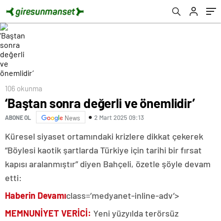
106 okunma
‘Baştan sonra değerli ve önemlidir’
2 Mart 2025 09:13
ABONE OL
News
Küresel siyaset ortamındaki krizlere dikkat çekerek
“Böylesi kaotik şartlarda Türkiye için tarihi bir fırsat
kapısı aralanmıştır” diyen Bahçeli, özetle şöyle devam
etti:
Haberin Devamı
class=’medyanet-inline-adv’>
MEMNUNİYET VERİCİ:
Yeni yüzyılda terörsüz