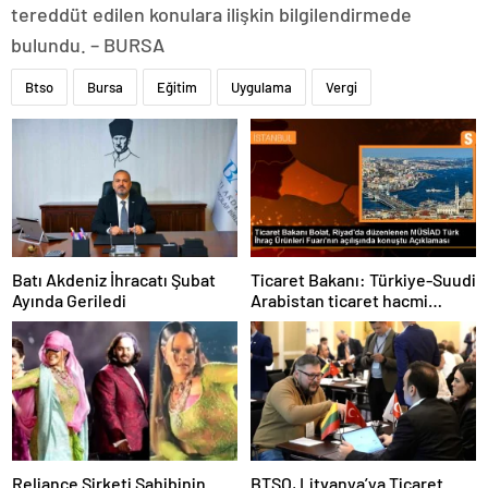
tereddüt edilen konulara ilişkin bilgilendirmede
bulundu. – BURSA
Btso
Bursa
Eğitim
Uygulama
Vergi
Batı Akdeniz İhracatı Şubat
Ticaret Bakanı: Türkiye-Suudi
Ayında Geriledi
Arabistan ticaret hacmi
artacak
Reliance Şirketi Sahibinin
BTSO, Litvanya’ya Ticaret