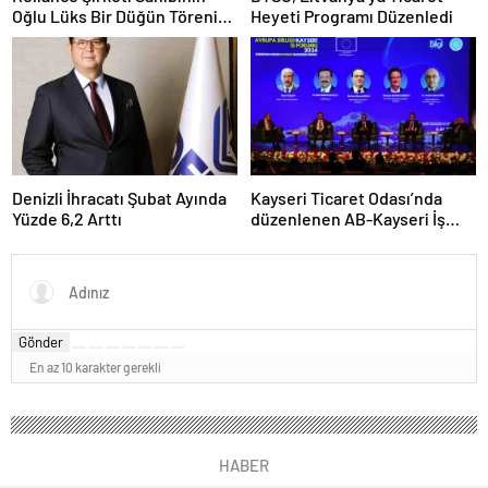
Oğlu Lüks Bir Düğün Töreni
Heyeti Programı Düzenledi
Düzenledi
Denizli İhracatı Şubat Ayında
Kayseri Ticaret Odası’nda
Yüzde 6,2 Arttı
düzenlenen AB-Kayseri İş
Forumu’nda yeşil dönüşüm
ve dijitalleşme vurgusu
yapıldı
Gönder
En az 10 karakter gerekli
HABER