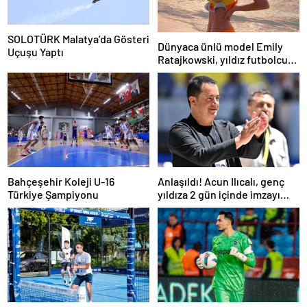
SOLOTÜRK Malatya’da Gösteri
Dünyaca ünlü model Emily
Uçuşu Yaptı
Ratajkowski, yıldız futbolcuya
hayranlığını ilan etti
Bahçeşehir Koleji U-16
Anlaşıldı! Acun Ilıcalı, genç
Türkiye Şampiyonu
yıldıza 2 gün içinde imzayı
attırıyor