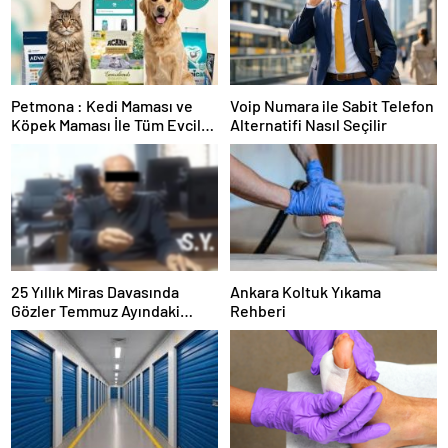
Petmona : Kedi Maması ve
Voip Numara ile Sabit Telefon
Köpek Maması İle Tüm Evcil
Alternatifi Nasıl Seçilir
Hayvan Ürünleri
25 Yıllık Miras Davasında
Ankara Koltuk Yıkama
Gözler Temmuz Ayındaki
Rehberi
Karar Duruşmasına Çevrildi