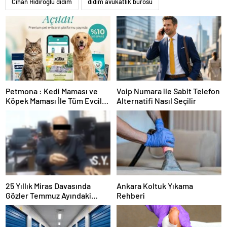
Cihan Hıdıroğlu didim
didim avukatlık bürosu
Petmona : Kedi Maması ve
Voip Numara ile Sabit Telefon
Köpek Maması İle Tüm Evcil
Alternatifi Nasıl Seçilir
Hayvan Ürünleri
25 Yıllık Miras Davasında
Ankara Koltuk Yıkama
Gözler Temmuz Ayındaki
Rehberi
Karar Duruşmasına Çevrildi