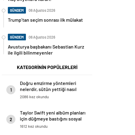
GÜNDEM
06 Ağustos 2026
Trump’tan seçim sonrası ilk mülakat
GÜNDEM
06 Ağustos 2026
Avusturya başbakanı Sebastian Kurz
ile ilgili bilinmeyenler
KATEGORİNİN POPÜLERLERİ
Doğru emzirme yöntemleri
nelerdir, sütün yettiği nasıl
1
anlaşılır?
2086 kez okundu
Taylor Swift yeni albüm planları
için düğmeye bastığını sosyal
2
medyadan duyurdu!
1612 kez okundu