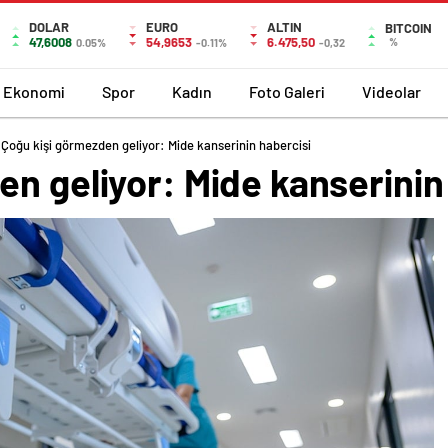
DOLAR
EURO
ALTIN
BITCOIN
47,6008
54,9653
6.475,50
%
0.05%
-0.11%
-0,32
Ekonomi
Spor
Kadın
Foto Galeri
Videolar
Çoğu kişi görmezden geliyor: Mide kanserinin habercisi
n geliyor: Mide kanserinin