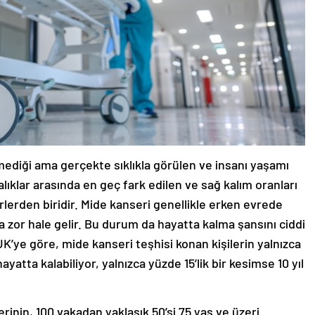
iği ama gerçekte sıklıkla görülen ve insanı yaşamı
lıklar arasında en geç fark edilen ve sağ kalım oranları
rlerden biridir. Mide kanseri genellikle erken evrede
a zor hale gelir. Bu durum da hayatta kalma şansını ciddi
’ye göre, mide kanseri teşhisi konan kişilerin yalnızca
ayatta kalabiliyor, yalnızca yüzde 15’lik bir kesimse 10 yıl
rinin, 100 vakadan yaklaşık 50’si 75 yaş ve üzeri