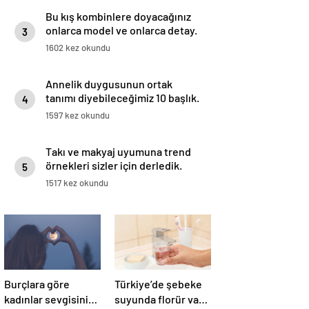
Bu kış kombinlere doyacağınız
onlarca model ve onlarca detay.
3
1602 kez okundu
Annelik duygusunun ortak
tanımı diyebileceğimiz 10 başlık.
4
1597 kez okundu
Takı ve makyaj uyumuna trend
örnekleri sizler için derledik.
5
1517 kez okundu
Burçlara göre
Türkiye’de şebeke
kadınlar sevgisini
suyunda florür var