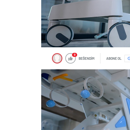
0
BEĞENDİM
ABONE OL