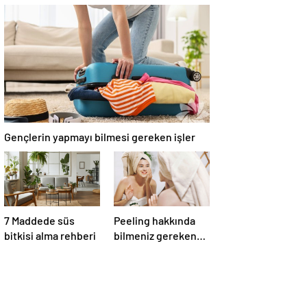
nasıl gösterir?
mı?
Gençlerin yapmayı bilmesi gereken işler
7 Maddede süs
Peeling hakkında
bitkisi alma rehberi
bilmeniz gereken
her şey