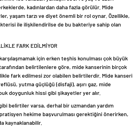
 erkeklerde, kadınlardan daha fazla görülür. Mide
r, yaşam tarzı ve diyet önemli bir rol oynar. Özellikle,
erisi ile ilişkilendirilse de bu bakteriye sahip olan
LLİKLE FARK EDİLMİYOR
a karşılaşmamak için erken teşhis konulması çok büyük
tarafından belirtilenlere göre, mide kanserinin birçok
llikle fark edilmesi zor olabilen belirtilerdir. Mide kanseri
reflüsü, yutma güçlüğü (disfaji), aşırı gaz, mide
uk doygunluk hissi gibi şikayetler yer alır.
gibi belirtiler varsa, derhal bir uzmandan yardım
r pratisyen hekime başvurulması gerektiğini önerirken,
a kaynaklanabilir.