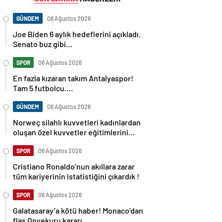
GÜNDEM
06 Ağustos 2026
Joe Biden 6 aylık hedeflerini açıkladı.
Senato buz gibi…
SPOR
06 Ağustos 2026
En fazla kızaran takım Antalyaspor!
Tam 5 futbolcu….
GÜNDEM
06 Ağustos 2026
Norweç silahlı kuvvetleri kadınlardan
oluşan özel kuvvetler eğitimlerini
başlattı.
SPOR
06 Ağustos 2026
Cristiano Ronaldo’nun akıllara zarar
tüm kariyerinin istatistiğini çıkardık !
SPOR
06 Ağustos 2026
Galatasaray’a kötü haber! Monaco’dan
flaş Onyekuru kararı.