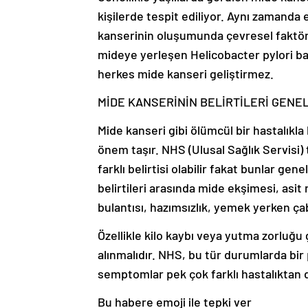
kişilerde tespit ediliyor. Aynı zamanda
kanserinin oluşumunda çevresel faktörle
mideye yerleşen Helicobacter pylori bakt
herkes mide kanseri geliştirmez.
MİDE KANSERİNİN BELİRTİLERİ GENE
Mide kanseri gibi ölümcül bir hastalıkl
önem taşır. NHS (Ulusal Sağlık Servisi) 
farklı belirtisi olabilir fakat bunlar gene
belirtileri arasında mide ekşimesi, asit 
bulantısı, hazımsızlık, yemek yerken çab
Özellikle kilo kaybı veya yutma zorluğu 
alınmalıdır. NHS, bu tür durumlarda bi
semptomlar pek çok farklı hastalıktan d
Bu habere emoji ile tepki ver