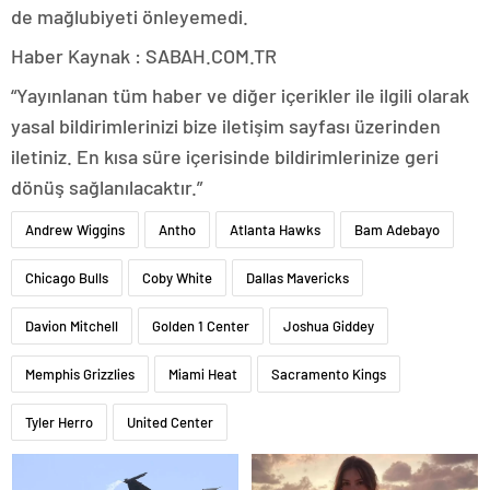
de mağlubiyeti önleyemedi.
Haber Kaynak : SABAH.COM.TR
“Yayınlanan tüm haber ve diğer içerikler ile ilgili olarak
yasal bildirimlerinizi bize iletişim sayfası üzerinden
iletiniz. En kısa süre içerisinde bildirimlerinize geri
dönüş sağlanılacaktır.”
Andrew Wiggins
Antho
Atlanta Hawks
Bam Adebayo
Chicago Bulls
Coby White
Dallas Mavericks
Davion Mitchell
Golden 1 Center
Joshua Giddey
Memphis Grizzlies
Miami Heat
Sacramento Kings
Tyler Herro
United Center