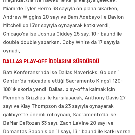
Miami’de Tyler Herro 38 sayıyla ön plana çıkarken,
Andrew Wiggins 20 sayı ve Bam Adebayo ile Davion
Mitchell da 15’er sayıyla oynayarak katkı verdi.
Chicago’da ise Joshua Giddey 25 say, 10 ribaund ile
double double yaparken, Coby White da 17 sayıyla
oynadı.
DALLAS PLAY-OFF İDDİASINI SÜRDÜRDÜ
Batı Konferansı’nda ise Dallas Mavericks, Golden 1
Center’da mücadele ettiği Sacramento Kings’i 120-
106’lık skorla yendi. Dallas, play-off’a kalmak için
Memphis Grizzlies ile karşılaşacak. Anthony Davis 27
sayı ve Klay Thompson da 23 sayıyla oynayarak
galibiyette önemli rol oynadı. Sacramento’da ise
DeMar DeRozan 33 sayı, Zach LaVine 20 sayı ve
Domantas Sabonis de 11 sayı, 13 ribaund ile katkı verse