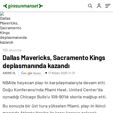
109 okunma
Dallas Mavericks, Sacramento Kings
deplasmanında kazandı
17 Nisan 2025 11:31
ABONE OL
News
NBA’de heyecan play-in karşılaşmalarıyla devam etti.
Doğu Konferansı’nda Miami Heat, United Center’da
oynadığı Chicago Bulls’u 109-90’lık skorla mağlup etti.
Bu sonuçla bir üst tura yükselen Miami, play-in ikinci
maçında Atlanta Hawks ile karşı karşıya gelecek.