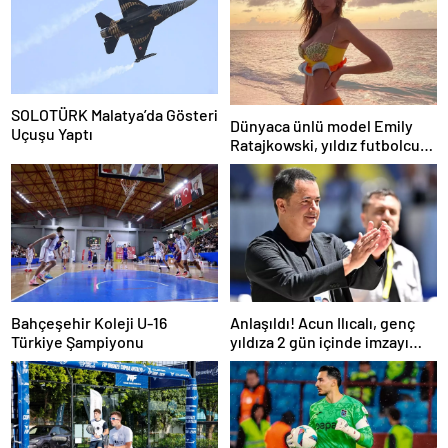
SOLOTÜRK Malatya’da Gösteri
Dünyaca ünlü model Emily
Uçuşu Yaptı
Ratajkowski, yıldız futbolcuya
hayranlığını ilan etti
Bahçeşehir Koleji U-16
Anlaşıldı! Acun Ilıcalı, genç
Türkiye Şampiyonu
yıldıza 2 gün içinde imzayı
attırıyor