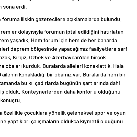
 sona erdi.
foruma ilişkin gazetecilere açıklamalarda bulundu.
mler dolayısıyla forumun iptal edildiğini hatırlatan
prem yaşadık. Hem forum için hem de her baharda
tçeleri deprem bölgesinde yapacağımız faaliyetlere sarf
zak, Kırgız, Özbek ve Azerbaycan’dan birçok
a obaları kurduk. Buralarda aileleri konaklattık. Hala
ilenin konakladığı bir obamız var. Buralarda hem bir
zamanda bu kıl çadırlarda bugünün şartlarında dahi
 olduk. Konteynerlerden daha konforlu olduğunu
e konuştu.
 özellikle çocuklara yönelik geleneksel spor ve oyun
ine yaptıkları çalışmaların oldukça kıymetli olduğunu