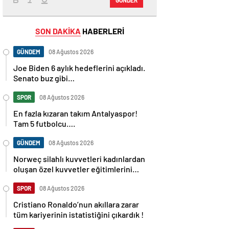
SON DAKİKA
HABERLERİ
GÜNDEM
08 Ağustos 2026
Joe Biden 6 aylık hedeflerini açıkladı.
Senato buz gibi…
SPOR
08 Ağustos 2026
En fazla kızaran takım Antalyaspor!
Tam 5 futbolcu….
GÜNDEM
08 Ağustos 2026
Norweç silahlı kuvvetleri kadınlardan
oluşan özel kuvvetler eğitimlerini
başlattı.
SPOR
08 Ağustos 2026
Cristiano Ronaldo’nun akıllara zarar
tüm kariyerinin istatistiğini çıkardık !