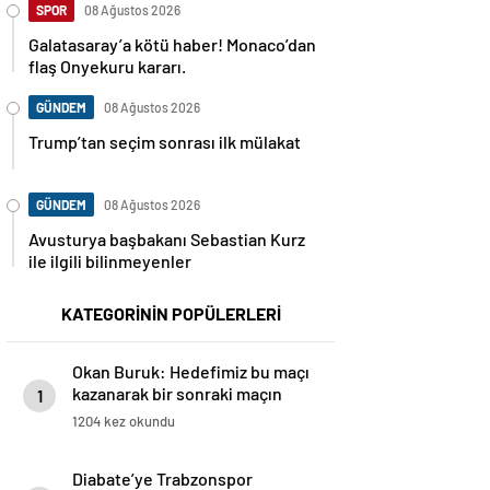
SPOR
08 Ağustos 2026
Galatasaray’a kötü haber! Monaco’dan
flaş Onyekuru kararı.
GÜNDEM
08 Ağustos 2026
Trump’tan seçim sonrası ilk mülakat
GÜNDEM
08 Ağustos 2026
Avusturya başbakanı Sebastian Kurz
ile ilgili bilinmeyenler
KATEGORİNİN POPÜLERLERİ
Okan Buruk: Hedefimiz bu maçı
kazanarak bir sonraki maçın
1
avantajını yakalamak
1204 kez okundu
Diabate’ye Trabzonspor