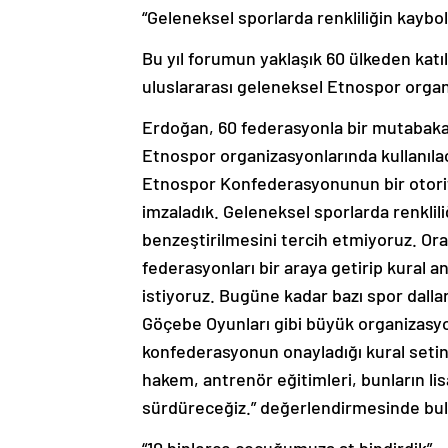
“Geleneksel sporlarda renkliliğin kaybo
Bu yıl forumun yaklaşık 60 ülkeden katı
uluslararası geleneksel Etnospor organiz
Erdoğan, 60 federasyonla bir mutabakat 
Etnospor organizasyonlarında kullanıla
Etnospor Konfederasyonunun bir otorite
imzaladık. Geleneksel sporlarda renklil
benzeştirilmesini tercih etmiyoruz. Or
federasyonları bir araya getirip kural 
istiyoruz. Bugüne kadar bazı spor dal
Göçebe Oyunları gibi büyük organizasyo
konfederasyonun onayladığı kural seti
hakem, antrenör eğitimleri, bunların lis
sürdüreceğiz.” değerlendirmesinde bu