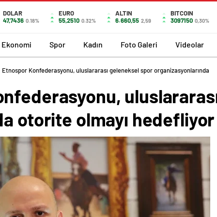
DOLAR
EURO
ALTIN
BITCOIN
47,7436
55,2510
6.660,55
3097150
0.18%
0.32%
2,59
0,30%
Ekonomi
Spor
Kadın
Foto Galeri
Videolar
 Etnospor Konfederasyonu, uluslararası geleneksel spor organizasyonlarında
nfederasyonu, uluslararası
a otorite olmayı hedefliyor