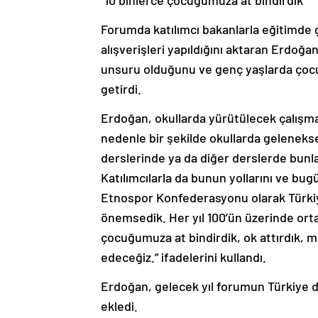
“10 binlerce çocuğumuza at bindirdik”
Forumda katılımcı bakanlarla eğitimde g
alışverişleri yapıldığını aktaran Erdoğa
unsuru olduğunu ve genç yaşlarda çocuk
getirdi.
Erdoğan, okullarda yürütülecek çalışmal
nedenle bir şekilde okullarda gelenekse
derslerinde ya da diğer derslerde bunla
Katılımcılarla da bunun yollarını ve bu
Etnospor Konfederasyonu olarak Türkiye
önemsedik. Her yıl 100’ün üzerinde ort
çocuğumuza at bindirdik, ok attırdık, m
edeceğiz.” ifadelerini kullandı.
Erdoğan, gelecek yıl forumun Türkiye dı
ekledi.