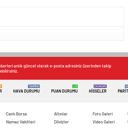
berleri anlık güncel olarak e-posta adresiniz üzerinden takip
ebilirsiniz.
K
TAHMİNİ
LİG
EKONOMİ
E
R
HAVA DURUMU
PUAN DURUMU
HISSELER
PARI
Canlı Borsa
Altınlar
Foto Galeri
Namaz Vakitleri
Dövizler
Video Galeri