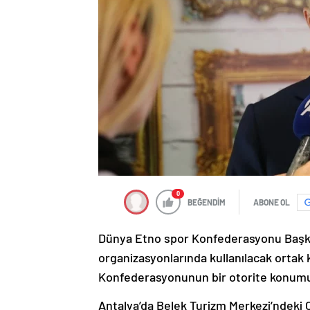
0
BEĞENDİM
ABONE OL
Dünya Etno spor Konfederasyonu Başkan
organizasyonlarında kullanılacak ortak
Konfederasyonunun bir otorite konumuna 
Antalya’da Belek Turizm Merkezi’ndeki 