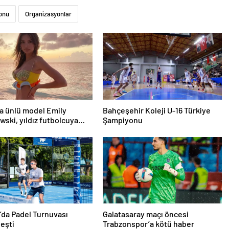
onu
Organizasyonlar
a ünlü model Emily
Bahçeşehir Koleji U-16 Türkiye
wski, yıldız futbolcuya
Şampiyonu
ğını ilan etti
’da Padel Turnuvası
Galatasaray maçı öncesi
eşti
Trabzonspor’a kötü haber