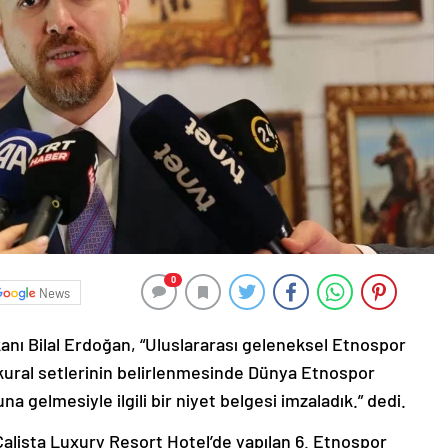
0
News
ı Bilal Erdoğan, “Uluslararası geleneksel Etnospor
 kural setlerinin belirlenmesinde Dünya Etnospor
gelmesiyle ilgili bir niyet belgesi imzaladık.” dedi.
Calista Luxury Resort Hotel’de yapılan 6. Etnospor