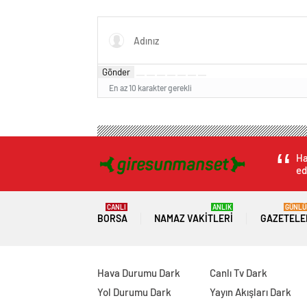
Gönder
En az 10 karakter gerekli
Ha
ed
CANLI
ANLIK
GÜNLÜ
BORSA
NAMAZ VAKITLERI
GAZETELE
Hava Durumu Dark
Canlı Tv Dark
Yol Durumu Dark
Yayın Akışları Dark