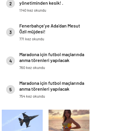
yönetiminden kesik! .
2
1140 kez okundu
Fenerbahçe’ye Ada’dan Mesut
Özil müjdesi!
3
771 kez okundu
Maradona için futbol maçlarında
anma törenleri yapılacak
4
760 kez okundu
Maradona için futbol maçlarında
anma törenleri yapılacak
5
754 kez okundu