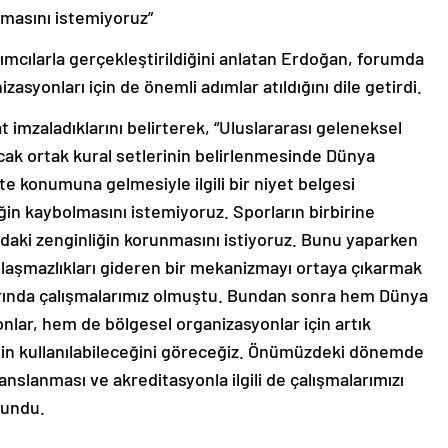
lmasını istemiyoruz”
lımcılarla gerçekleştirildiğini anlatan Erdoğan, forumda
asyonları için de önemli adımlar atıldığını dile getirdi.
imzaladıklarını belirterek, “Uluslararası geleneksel
cak ortak kural setlerinin belirlenmesinde Dünya
 konumuna gelmesiyle ilgili bir niyet belgesi
iğin kaybolmasını istemiyoruz. Sporların birbirine
adaki zenginliğin korunmasını istiyoruz. Bunu yaparken
anlaşmazlıkları gideren bir mekanizmayı ortaya çıkarmak
larında çalışmalarımız olmuştu. Bundan sonra hem Dünya
nlar, hem de bölgesel organizasyonlar için artık
nin kullanılabileceğini göreceğiz. Önümüzdeki dönemde
anslanması ve akreditasyonla ilgili de çalışmalarımızı
lundu.