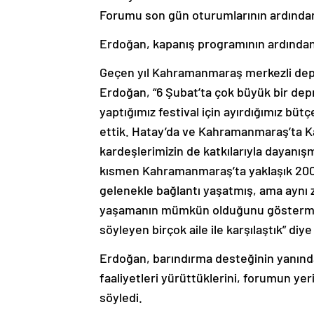
Forumu son gün oturumlarının ardından
Erdoğan, kapanış programının ardından 
Geçen yıl Kahramanmaraş merkezli depre
Erdoğan, “6 Şubat’ta çok büyük bir de
yaptığımız festival için ayırdığımız bü
ettik. Hatay’da ve Kahramanmaraş’ta Ka
kardeşlerimizin de katkılarıyla dayanışm
kısmen Kahramanmaraş’ta yaklaşık 200 a
gelenekle bağlantı yaşatmış, ama aynı 
yaşamanın mümkün olduğunu göstermiş
söyleyen birçok aile ile karşılaştık” diy
Erdoğan, barındırma desteğinin yanında
faaliyetleri yürüttüklerini, forumun yer
söyledi.