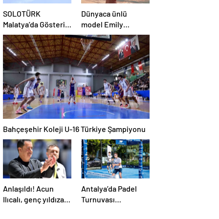
SOLOTÜRK
Dünyaca ünlü
Malatya’da Gösteri
model Emily
Uçuşu Yaptı
Ratajkowski, yıldız
futbolcuya
hayranlığını ilan etti
Bahçeşehir Koleji U-16 Türkiye Şampiyonu
Anlaşıldı! Acun
Antalya’da Padel
Ilıcalı, genç yıldıza 2
Turnuvası
gün içinde imzayı
Gerçekleşti