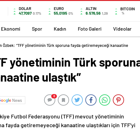
DOLAR
EURO
ALTIN
BITCOIN
47,7097
55,0195
6.576,56
%
0.17%
0%
1,29
Ekonomi
Spor
Kadın
Foto Galeri
Videolar
n Özbek: “TFF yönetiminin Türk sporuna fayda getiremeyeceği kanaatine
F yönetiminin Türk sporun
naatine ulaştık”
0
News
rkiye Futbol Federasyonu (TFF) mevcut yönetiminin
fayda getiremeyeceği kanaatine ulaştıkları için TFF’yi