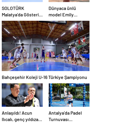
SOLOTÜRK
Dünyaca ünlü
Malatya’da Gösteri
model Emily
Uçuşu Yaptı
Ratajkowski, yıldız
futbolcuya
hayranlığını ilan etti
Bahçeşehir Koleji U-16 Türkiye Şampiyonu
Anlaşıldı! Acun
Antalya’da Padel
Ilıcalı, genç yıldıza 2
Turnuvası
gün içinde imzayı
Gerçekleşti