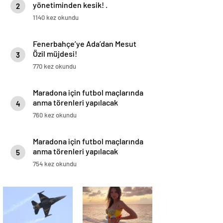
yönetiminden kesik! .
2
1140 kez okundu
Fenerbahçe’ye Ada’dan Mesut
Özil müjdesi!
3
770 kez okundu
Maradona için futbol maçlarında
anma törenleri yapılacak
4
760 kez okundu
Maradona için futbol maçlarında
anma törenleri yapılacak
5
754 kez okundu