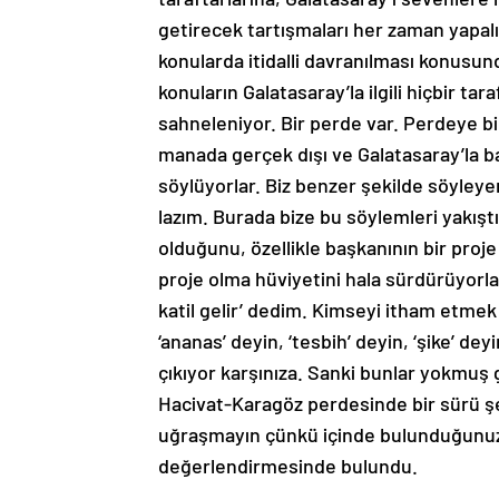
getirecek tartışmaları her zaman yapa
konularda itidalli davranılması konusund
konuların Galatasaray’la ilgili hiçbir tar
sahneleniyor. Bir perde var. Perdeye bir 
manada gerçek dışı ve Galatasaray’la b
söylüyorlar. Biz benzer şekilde söyley
lazım. Burada bize bu söylemleri yakışt
olduğunu, özellikle başkanının bir proje
proje olma hüviyetini hala sürdürüyorla
katil gelir’ dedim. Kimseyi itham etm
‘ananas’ deyin, ‘tesbih’ deyin, ‘şike’ dey
çıkıyor karşınıza. Sanki bunlar yokmuş g
Hacivat-Karagöz perdesinde bir sürü şey
uğraşmayın çünkü içinde bulunduğunuz
değerlendirmesinde bulundu.