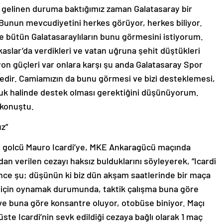
ta gelinen duruma baktığımız zaman Galatasaray bir
 Bunun mevcudiyetini herkes görüyor, herkes biliyor.
 bütün Galatasaraylıların bunu görmesini istiyorum.
aslar’da verdikleri ve vatan uğruna şehit düştükleri
syon güçleri var onlara karşı şu anda Galatasaray Spor
dir. Camiamızın da bunu görmesi ve bizi desteklemesi,
uk halinde destek olması gerektiğini düşünüyorum.
 konuştu.
uz”
nli golcü Mauro Icardi’ye, MKE Ankaragücü maçında
an verilen cezayı haksız bulduklarını söyleyerek, “Icardi
nce şu; düşünün ki biz dün akşam saatlerinde bir maça
iği için oynamak durumunda, taktik çalışma buna göre
 ve buna göre konsantre oluyor, otobüse biniyor. Maçı
te Icardi’nin sevk edildiği cezaya bağlı olarak 1 maç