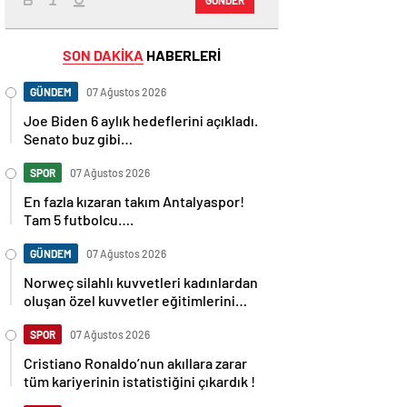
SON DAKİKA
HABERLERİ
GÜNDEM
07 Ağustos 2026
Joe Biden 6 aylık hedeflerini açıkladı.
Senato buz gibi…
SPOR
07 Ağustos 2026
En fazla kızaran takım Antalyaspor!
Tam 5 futbolcu….
GÜNDEM
07 Ağustos 2026
Norweç silahlı kuvvetleri kadınlardan
oluşan özel kuvvetler eğitimlerini
başlattı.
SPOR
07 Ağustos 2026
Cristiano Ronaldo’nun akıllara zarar
tüm kariyerinin istatistiğini çıkardık !