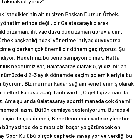
el takmak istiyoruz”
istediklerinin altını çizen Başkan Dursun Özbek,
önetimlerinde değil, bir Galatasaraylı olarak
ldiği zaman, ihtiyaç duyulduğu zaman görev aldım.
zbek başkanlığındaki yönetime ihtiyaç duyuyorsa
ime giderken çok önemli bir dönem geçiriyoruz. Şu
gidiyor. Hedefimiz bu sene şampiyon olmak. Hatta
 hedefimiz var. Galatasaray olarak 5. yıldızı bir an
önümüzdeki 2-3 aylık dönemde seçim polemikleriyle bu
şünüyorum. Biz mermer kadar sağlam kenetlenmiş olarak
 elbet konuşulacağı tarih vardır. O geldiği zaman da
arız. Ama şu anda Galatasaray sportif manada çok önemli
ilenmemesi lazım. Bütün camiaya sesleniyorum. Buradaki
mia için de çok önemli. Kenetlenmenin sadece yönetim
a bünyesinde de olması bizi başarıya götürecek en
ray Spor Kulübü birçok cephede savaşıyor ve verdiği bu