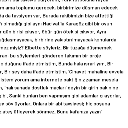
lım ama toplumu gerecek, birbirimize düşman edecek
a da tavsiyem var. Burada rakibimizin bize atfettiği
afı olmadığı gibi aynı Hacivat’la Karagöz gibi bir oyun
gün birisi çıkıyor, öbür gün ötekisi çıkıyor. Aynı
ağdaşmayacak, birbirine yakıştırılmayacak konularda
emez miyiz? Elbette söyleriz. Bir tuzağa düşmemek
ıran, bu söylemleri gönderen takımın bir proje
 olduğunu ifade etmiştim. Bunda hala ısrarlıyım. Bir
r. Bir şey daha ifade etmiştim, ‘Cinayet mahaline evvela
ek istemiyorum ama internete baktığınız zaman mesela
in, ‘halı sahada dostluk maçları’ deyin bir girin bakın ne
ibi. Sanki bunları ben yapmışım gibi adamlar çıkıyorlar,
 söylüyorlar. Onlara bir abi tavsiyesi; hiç boşuna
 ateş üfleyerek sönmez. Bunu kafanıza yazın”