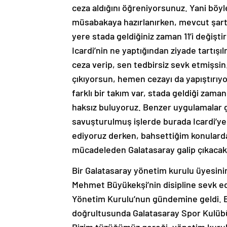
ceza aldığını öğreniyorsunuz. Yani böyle
müsabakaya hazırlanırken, mevcut şart
yere stada geldiğiniz zaman 11’i değişti
Icardi’nin ne yaptığından ziyade tartışı
ceza verip, sen tedbirsiz sevk etmişsin
çıkıyorsun, hemen cezayı da yapıştırı
farklı bir takım var, stada geldiği zaman 
haksız buluyoruz. Benzer uygulamalar g
savuşturulmuş işlerde burada Icardi’ye
ediyoruz derken, bahsettiğim konulard
mücadeleden Galatasaray galip çıkacaktı
Bir Galatasaray yönetim kurulu üyesini
Mehmet Büyükekşi’nin disipline sevk ed
Yönetim Kurulu’nun gündemine geldi. B
doğrultusunda Galatasaray Spor Kulübü 