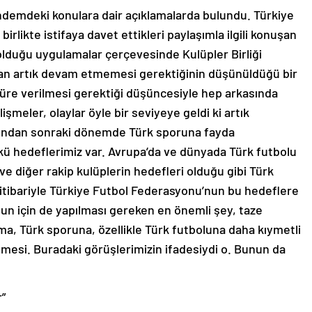
demdeki konulara dair açıklamalarda bulundu. Türkiye
irlikte istifaya davet ettikleri paylaşımla ilgili konuşan
duğu uygulamalar çerçevesinde Kulüpler Birliği
ndan artık devam etmemesi gerektiğinin düşünüldüğü bir
üre verilmesi gerektiği düşüncesiyle hep arkasında
şmeler, olaylar öyle bir seviyeye geldi ki artık
undan sonraki dönemde Türk sporuna fayda
ü hedeflerimiz var. Avrupa’da ve dünyada Türk futbolu
ve diğer rakip kulüplerin hedefleri olduğu gibi Türk
 itibariyle Türkiye Futbol Federasyonu’nun bu hedeflere
Onun için de yapılması gereken en önemli şey, taze
ma, Türk sporuna, özellikle Türk futboluna daha kıymetli
lmesi. Buradaki görüşlerimizin ifadesiydi o. Bunun da
r”