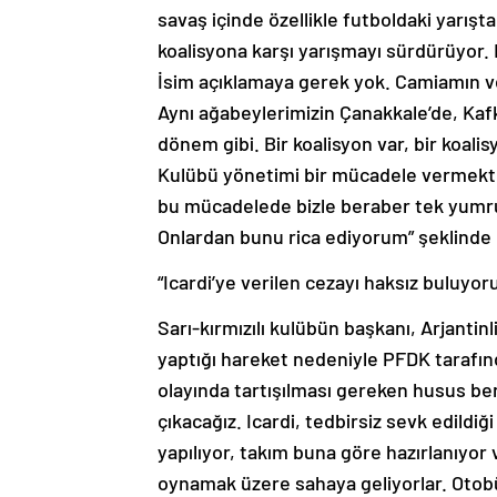
savaş içinde özellikle futboldaki yarış
koalisyona karşı yarışmayı sürdürüyor.
İsim açıklamaya gerek yok. Camiamın ve
Aynı ağabeylerimizin Çanakkale’de, Kafk
dönem gibi. Bir koalisyon var, bir koali
Kulübü yönetimi bir mücadele vermekte
bu mücadelede bizle beraber tek yumr
Onlardan bunu rica ediyorum” şeklinde
“Icardi’ye verilen cezayı haksız buluyor
Sarı-kırmızılı kulübün başkanı, Arjanti
yaptığı hareket nedeniyle PFDK tarafınd
olayında tartışılması gereken husus be
çıkacağız. Icardi, tedbirsiz sevk edild
yapılıyor, takım buna göre hazırlanıyor
oynamak üzere sahaya geliyorlar. Otobüs