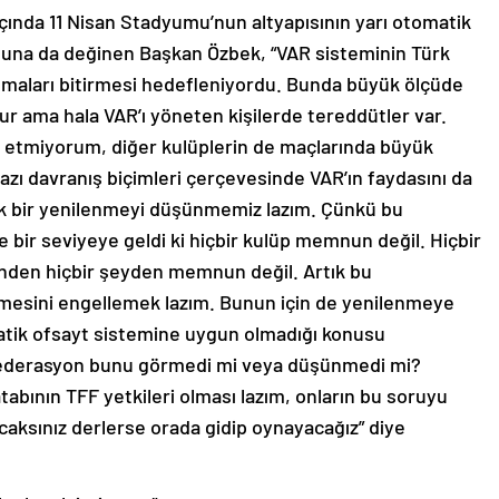
ında 11 Nisan Stadyumu’nun altyapısının yarı otomatik
una da değinen Başkan Özbek, “VAR sisteminin Türk
tışmaları bitirmesi hedefleniyordu. Bunda büyük ölçüde
ama hala VAR’ı yöneten kişilerde tereddütler var.
t etmiyorum, diğer kulüplerin de maçlarında büyük
azı davranış biçimleri çerçevesinde VAR’ın faydasını da
ık bir yenilenmeyi düşünmemiz lazım. Çünkü bu
e bir seviyeye geldi ki hiçbir kulüp memnun değil. Hiçbir
nden hiçbir şeyden memnun değil. Artık bu
lmesini engellemek lazım. Bunun için de yenilenmeye
omatik ofsayt sistemine uygun olmadığı konusu
ederasyon bunu görmedi mi veya düşünmedi mi?
bının TFF yetkileri olması lazım, onların bu soruyu
aksınız derlerse orada gidip oynayacağız” diye