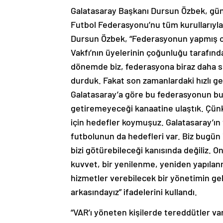
Galatasaray Başkanı Dursun Özbek, gün
Futbol Federasyonu’nu tüm kurullarıyla b
Dursun Özbek, “Federasyonun yapmış ol
Vakfı’nın üyelerinin çoğunluğu tarafı
dönemde biz, federasyona biraz daha s
durduk. Fakat son zamanlardaki hızlı geli
Galatasaray’a göre bu federasyonun b
getiremeyeceği kanaatine ulaştık. Çünk
için hedefler koymuşuz. Galatasaray’ın 
futbolunun da hedefleri var. Biz bugün
bizi götürebileceği kanısında değiliz. 
kuvvet, bir yenilenme, yeniden yapılan
hizmetler verebilecek bir yönetimin ge
arkasındayız” ifadelerini kullandı.
“VAR’ı yöneten kişilerde tereddütler va