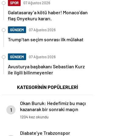
SPOR
07 Ağustos 2026
Galatasaray’a kötü haber! Monaco’dan
flaş Onyekuru kararı.
GÜNDEM
07 Ağustos 2026
Trump’tan seçim sonrası ilk mülakat
GÜNDEM
07 Ağustos 2026
Avusturya başbakanı Sebastian Kurz
ile ilgili bilinmeyenler
KATEGORİNİN POPÜLERLERİ
Okan Buruk: Hedefimiz bu maçı
kazanarak bir sonraki maçın
1
avantajını yakalamak
1204 kez okundu
Diabate’ye Trabzonspor