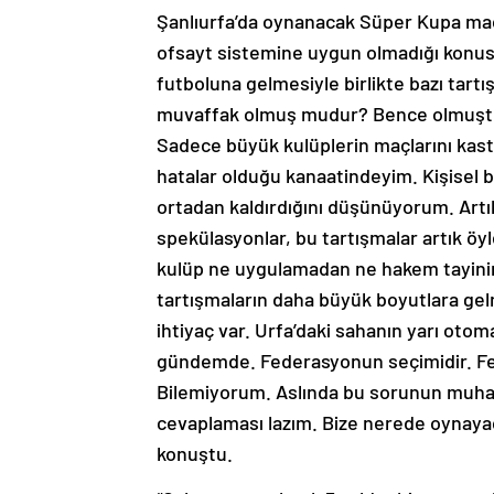
Şanlıurfa’da oynanacak Süper Kupa maç
ofsayt sistemine uygun olmadığı konus
futboluna gelmesiyle birlikte bazı tar
muvaffak olmuş mudur? Bence olmuştur 
Sadece büyük kulüplerin maçlarını kas
hatalar olduğu kanaatindeyim. Kişisel b
ortadan kaldırdığını düşünüyorum. Art
spekülasyonlar, bu tartışmalar artık öyl
kulüp ne uygulamadan ne hakem tayini
tartışmaların daha büyük boyutlara ge
ihtiyaç var. Urfa’daki sahanın yarı ot
gündemde. Federasyonun seçimidir. F
Bilemiyorum. Aslında bu sorunun muhata
cevaplaması lazım. Bize nerede oynayac
konuştu.