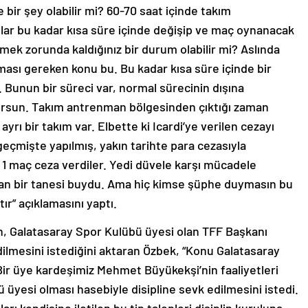
 bir şey olabilir mi? 60-70 saat içinde takım
lar bu kadar kısa süre içinde değişip ve maç oynanacak
rmek zorunda kaldığınız bir durum olabilir mi? Aslında
lması gereken konu bu. Bu kadar kısa süre içinde bir
. Bunun bir süreci var, normal sürecinin dışına
yorsun. Takım antrenman bölgesinden çıktığı zaman
ayrı bir takım var. Elbette ki Icardi’ye verilen cezayı
eçmişte yapılmış, yakın tarihte para cezasıyla
 1 maç ceza verdiler. Yedi düvele karşı mücadele
an bir tanesi buydu. Ama hiç kimse şüphe duymasın bu
r” açıklamasını yaptı.
n, Galatasaray Spor Kulübü üyesi olan TFF Başkanı
ilmesini istediğini aktaran Özbek, “Konu Galatasaray
ir üye kardeşimiz Mehmet Büyükekşi’nin faaliyetleri
üyesi olması hasebiyle disipline sevk edilmesini istedi.