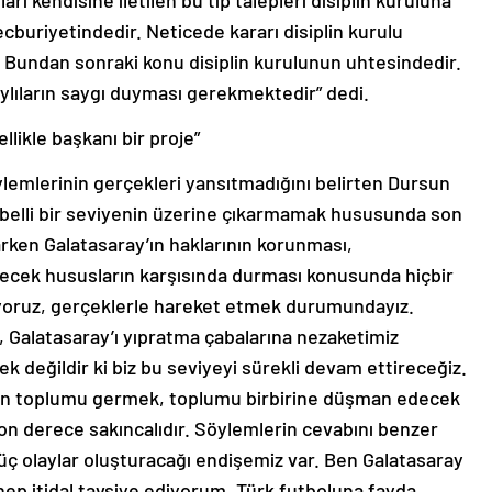
ı kendisine iletilen bu tip talepleri disiplin kuruluna
uriyetindedir. Neticede kararı disiplin kurulu
. Bundan sonraki konu disiplin kurulunun uhtesindedir.
lıların saygı duyması gerekmektedir” dedi.
llikle başkanı bir proje”
söylemlerinin gerçekleri yansıtmadığını belirten Dursun
 belli bir seviyenin üzerine çıkarmamak hususunda son
arken Galatasaray’ın haklarının korunması,
recek hususların karşısında durması konusunda hiçbir
yoruz, gerçeklerle hareket etmek durumundayız.
, Galatasaray’ı yıpratma çabalarına nezaketimiz
 değildir ki biz bu seviyeyi sürekli devam ettireceğiz.
gün toplumu germek, toplumu birbirine düşman edecek
 son derece sakıncalıdır. Söylemlerin cevabını benzer
üç olaylar oluşturacağı endişemiz var. Ben Galatasaray
 hep itidal tavsiye ediyorum. Türk futboluna fayda