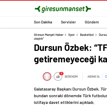
Son Dakika
Servisler
Gündem
Giresun Manşet Haber
Spor
Basketbol
Dursu
ulaştık”
Dursun Özbek: “TF
getiremeyeceği ka
0
BEĞENDİM
ABONE OL
Galatasaray Başkanı Dursun Özbek, Tü
bundan sonraki dönemde Türk futboluna 
istifaya davet ettiklerini açıkladı.