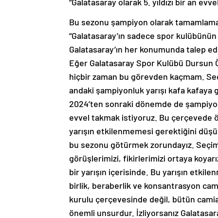
“Galatasaray olarak 5. yıldızı bir an evv
Bu sezonu şampiyon olarak tamamlamak 
“Galatasaray’ın sadece spor kulübünün y
Galatasaray’ın her konumunda talep edi
Eğer Galatasaray Spor Kulübü Dursun Ö
hiçbir zaman bu görevden kaçmam. Seç
andaki şampiyonluk yarışı kafa kafaya 
2024’ten sonraki dönemde de şampiyonluk
evvel takmak istiyoruz. Bu çerçevede 
yarışın etkilenmemesi gerektiğini dü
bu sezonu götürmek zorundayız. Seçimin
görüşlerimizi, fikirlerimizi ortaya koy
bir yarışın içerisinde. Bu yarışın etk
birlik, beraberlik ve konsantrasyon ca
kurulu çerçevesinde değil, bütün cami
önemli unsurdur. İzliyorsanız Galatasa