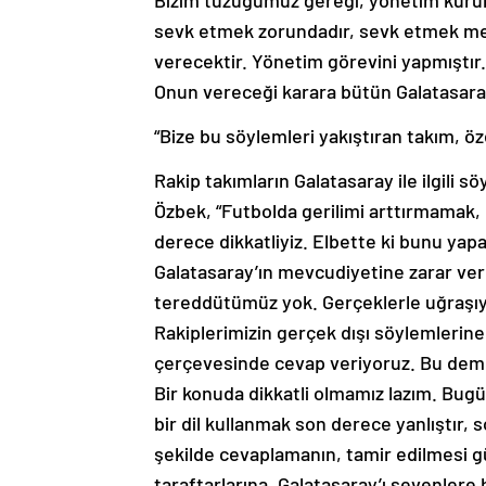
Bizim tüzüğümüz gereği, yönetim kurullar
sevk etmek zorundadır, sevk etmek mecb
verecektir. Yönetim görevini yapmıştır
Onun vereceği karara bütün Galatasaray
“Bize bu söylemleri yakıştıran takım, öze
Rakip takımların Galatasaray ile ilgili 
Özbek, “Futbolda gerilimi arttırmamak,
derece dikkatliyiz. Elbette ki bunu yap
Galatasaray’ın mevcudiyetine zarar ve
tereddütümüz yok. Gerçeklerle uğraşı
Rakiplerimizin gerçek dışı söylemlerine
çerçevesinde cevap veriyoruz. Bu demek
Bir konuda dikkatli olmamız lazım. Bu
bir dil kullanmak son derece yanlıştır,
şekilde cevaplamanın, tamir edilmesi g
taraftarlarına, Galatasaray’ı sevenlere