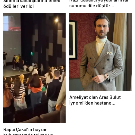
Sinema sanatçılarına ’emek’
sunumu dile düştü:
ödülleri verildi
Ayakkabıda tatlı
Ameliyat olan Aras Bulut
İynemli’den hastane
odasından ilk kare geldi
Rapçi Çakal’ın hayran
buluşmasında tekme ve