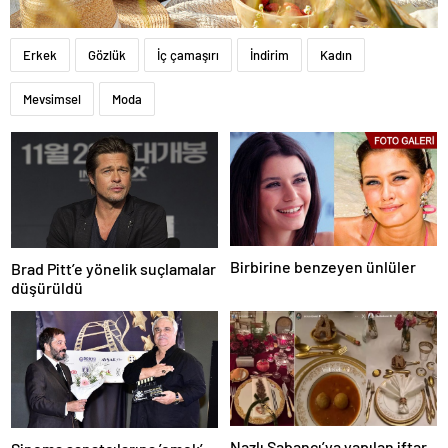
Erkek
Gözlük
İç çamaşırı
İndirim
Kadın
Mevsimsel
Moda
Birbirine benzeyen ünlüler
Brad Pitt’e yönelik suçlamalar
düşürüldü
Nazlı Sabancı’ya yapılan iftar