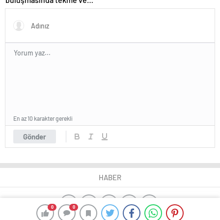
yumruklar havada uçuştu
En az 10 karakter gerekli
Gönder
HABER
0
0