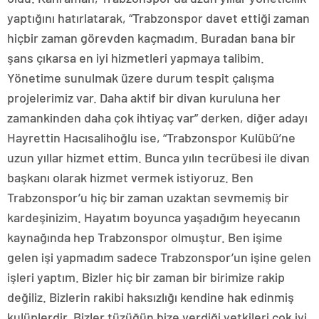
yaptığını hatırlatarak, “Trabzonspor davet ettiği zaman
hiçbir zaman görevden kaçmadım. Buradan bana bir
şans çıkarsa en iyi hizmetleri yapmaya talibim.
Yönetime sunulmak üzere durum tespit çalışma
projelerimiz var. Daha aktif bir divan kuruluna her
zamankinden daha çok ihtiyaç var” derken, diğer adayı
Hayrettin Hacısalihoğlu ise, “Trabzonspor Kulübü’ne
uzun yıllar hizmet ettim. Bunca yılın tecrübesi ile divan
başkanı olarak hizmet vermek istiyoruz. Ben
Trabzonspor’u hiç bir zaman uzaktan sevmemiş bir
kardeşinizim. Hayatım boyunca yaşadığım heyecanın
kaynağında hep Trabzonspor olmuştur. Ben işime
gelen işi yapmadım sadece Trabzonspor’un işine gelen
işleri yaptım. Bizler hiç bir zaman bir birimize rakip
değiliz. Bizlerin rakibi haksızlığı kendine hak edinmiş
kulüplerdir. Bizler tüzüğün bize verdiği yetkileri çok iyi