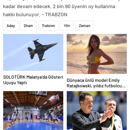
kadar devam edecek. 2 bin 90 üyenin oy kullanma
hakkı bulunuyor. – TRABZON
Aday
Divan
Trabzon
Yön
Zaman
SOLOTÜRK Malatya’da Gösteri
Dünyaca ünlü model Emily
Uçuşu Yaptı
Ratajkowski, yıldız futbolcuya
hayranlığını ilan etti