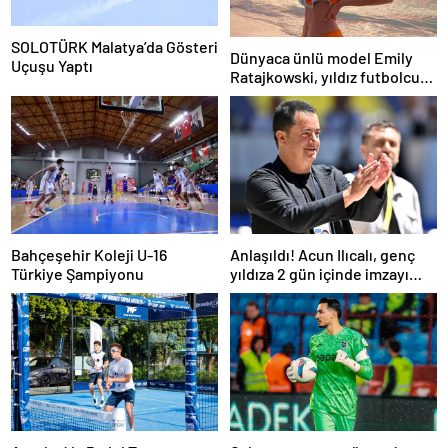
SOLOTÜRK Malatya’da Gösteri
Dünyaca ünlü model Emily
Uçuşu Yaptı
Ratajkowski, yıldız futbolcuya
hayranlığını ilan etti
Bahçeşehir Koleji U-16
Anlaşıldı! Acun Ilıcalı, genç
Türkiye Şampiyonu
yıldıza 2 gün içinde imzayı
attırıyor