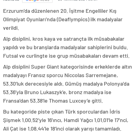
Erzurum’da düzenlenen 20. İşitme Engelliler Kış
Olimpiyat Oyunları’nda (Deaflympics) ilk madalyalar
verildi.
Alp disiplini, kros kaya ve satrançta ilk müsabakalar
yapıldı ve bu branşlarda madalyalar sahiplerini buldu.
Futsal ve curlingte ise grup müsabakaları devam etti.
Alp disiplini Super Giant kategorisinde erkeklerde altın
madalyayı Fransız sporcu Niccolas Sarremejane,
53.30’luk derecesiyle aldı. Gümüş madalya Polonya’da
53.36’yla Bruno Lukaszyk’e, bronz madalya ise
Fransa’dan 53.38’le Thomas Luxcey’e gitti.
Bu kategoride piste çıkan Türk sporculardan İdris
Şişmek 1.00.52’yle 16’ıncı, Hamdi Yağcı 1.01.01’le 17’nci,
Ali Çat ise 1.08.44’le 18’inci olarak yarışı tamamladı.