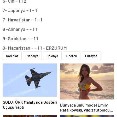
6- Çin – 1 1 2
7- Japonya – 1 – 1
7- Hırvatistan – 1 – 1
9 -Almanya – – 1 1
9- Sırbistan – – 1 1
9- Macaristan – – 1 1 – ERZURUM
Kadınlar
Madalya
Polonya
Sporcu
Ukrayna
SOLOTÜRK Malatya’da Gösteri
Dünyaca ünlü model Emily
Uçuşu Yaptı
Ratajkowski, yıldız futbolcuya
hayranlığını ilan etti