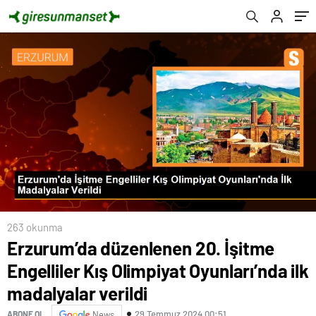
verildi
263 okunma
Erzurum’da düzenlenen 20. İşitme
Engelliler Kış Olimpiyat Oyunları’nda ilk
madalyalar verildi
29 Temmuz 2024 00:51
ABONE OL
News