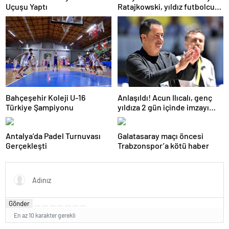
Uçuşu Yaptı
Ratajkowski, yıldız futbolcuya
hayranlığını ilan etti
Bahçeşehir Koleji U-16
Anlaşıldı! Acun Ilıcalı, genç
Türkiye Şampiyonu
yıldıza 2 gün içinde imzayı
attırıyor
Antalya’da Padel Turnuvası
Galatasaray maçı öncesi
Gerçekleşti
Trabzonspor’a kötü haber
Gönder
En az 10 karakter gerekli