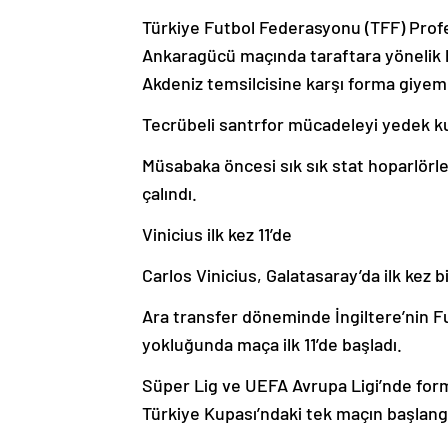
Türkiye Futbol Federasyonu (TFF) Profe
Ankaragücü maçında taraftara yönelik h
Akdeniz temsilcisine karşı forma giyem
Tecrübeli santrfor mücadeleyi yedek kul
Müsabaka öncesi sık sık stat hoparlörler
çalındı.
Vinicius ilk kez 11’de
Carlos Vinicius, Galatasaray’da ilk kez b
Ara transfer döneminde İngiltere’nin Fu
yokluğunda maça ilk 11’de başladı.
Süper Lig ve UEFA Avrupa Ligi’nde forma
Türkiye Kupası’ndaki tek maçın başlang