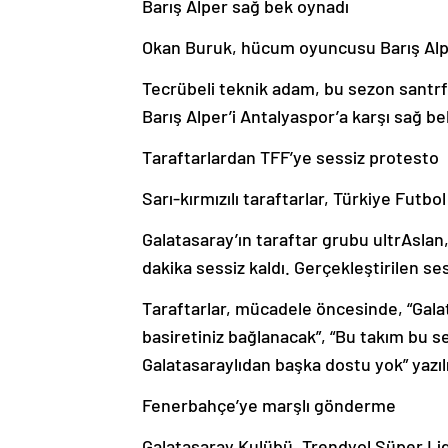
Barış Alper sağ bek oynadı
Okan Buruk, hücum oyuncusu Barış Alpe
Tecrübeli teknik adam, bu sezon santrfor
Barış Alper’i Antalyaspor’a karşı sağ be
Taraftarlardan TFF’ye sessiz protesto
Sarı-kırmızılı taraftarlar, Türkiye Fut
Galatasaray’ın taraftar grubu ultrAsla
dakika sessiz kaldı. Gerçekleştirilen s
Taraftarlar, mücadele öncesinde, “Gala
basiretiniz bağlanacak”, “Bu takım bu 
Galatasaraylıdan başka dostu yok” yazılı
Fenerbahçe’ye marşlı gönderme
Galatasaray Kulübü, Trendyol Süper Lig