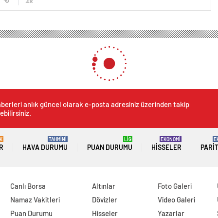
berleri anlık güncel olarak e-posta adresiniz üzerinden takip
ebilirsiniz.
K
TAHMİNİ
LİG
EKONOMİ
E
R
HAVA DURUMU
PUAN DURUMU
HISSELER
PARI
Canlı Borsa
Altınlar
Foto Galeri
Namaz Vakitleri
Dövizler
Video Galeri
Puan Durumu
Hisseler
Yazarlar