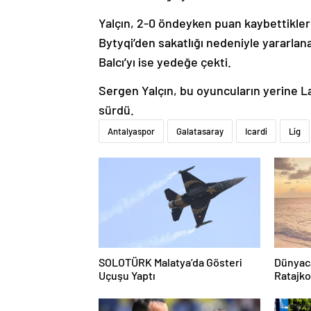
Yalçın, 2-0 öndeyken puan kaybettikler
Bytyqi’den sakatlığı nedeniyle yararlan
Balcı’yı ise yedeğe çekti.
Sergen Yalçın, bu oyuncuların yerine L
sürdü.
Antalyaspor
Galatasaray
Icardi
Lig
SOLOTÜRK Malatya’da Gösteri
Dünyac
Uçuşu Yaptı
Ratajko
hayranlı