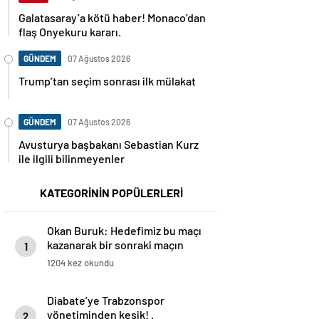
Galatasaray’a kötü haber! Monaco’dan
flaş Onyekuru kararı.
GÜNDEM
07 Ağustos 2026
Trump’tan seçim sonrası ilk mülakat
GÜNDEM
07 Ağustos 2026
Avusturya başbakanı Sebastian Kurz
ile ilgili bilinmeyenler
KATEGORİNİN POPÜLERLERİ
Okan Buruk: Hedefimiz bu maçı
kazanarak bir sonraki maçın
1
avantajını yakalamak
1204 kez okundu
Diabate’ye Trabzonspor
yönetiminden kesik! .
2