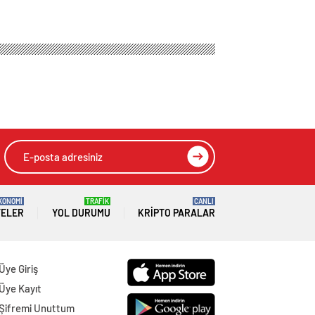
KONOMİ
TRAFİK
CANLI
TELER
YOL DURUMU
KRIPTO PARALAR
Üye Giriş
Üye Kayıt
Şifremi Unuttum