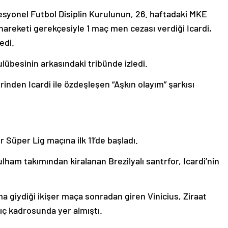
syonel Futbol Disiplin Kurulunun, 26. haftadaki MKE
areketi gerekçesiyle 1 maç men cezası verdiği Icardi,
edi.
übesinin arkasındaki tribünde izledi.
inden Icardi ile özdeşleşen “Aşkın olayım” şarkısı
ir Süper Lig maçına ilk 11’de başladı.
lham takımından kiralanan Brezilyalı santrfor, Icardi’nin
 giydiği ikişer maça sonradan giren Vinicius, Ziraat
ıç kadrosunda yer almıştı.