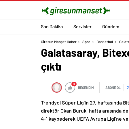
Son Dakika
Servisler
Gündem
Giresun Manşet Haber
Spor
Basketbol
Galat
Galatasaray, Bitex
çıktı
0
BEĞENDİM
ABONE OL
Trendyol Süper Lig’in 27. haftasında B
direktör Okan Buruk, hafta arasında de
4-1 kaybederek UEFA Avrupa Ligi’ne veda 