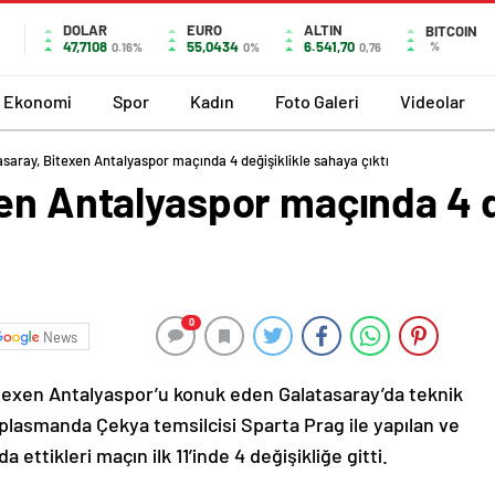
DOLAR
EURO
ALTIN
BITCOIN
47,7108
55,0434
6.541,70
%
0.16%
0%
0,76
Ekonomi
Spor
Kadın
Foto Galeri
Videolar
asaray, Bitexen Antalyaspor maçında 4 değişiklikle sahaya çıktı
en Antalyaspor maçında 4 d
0
News
itexen Antalyaspor’u konuk eden Galatasaray’da teknik
plasmanda Çekya temsilcisi Sparta Prag ile yapılan ve
ettikleri maçın ilk 11’inde 4 değişikliğe gitti.