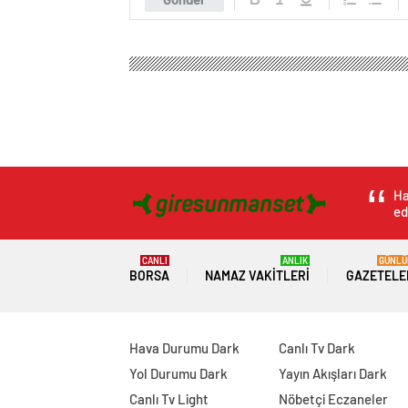
Ha
ed
CANLI
ANLIK
GÜNLÜ
BORSA
NAMAZ VAKITLERI
GAZETELE
Hava Durumu Dark
Canlı Tv Dark
Yol Durumu Dark
Yayın Akışları Dark
Canlı Tv Light
Nöbetçi Eczaneler