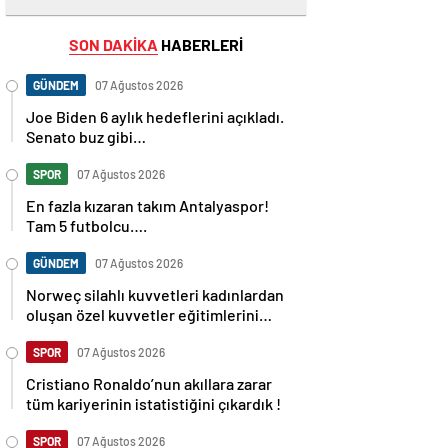
SON DAKİKA
HABERLERİ
GÜNDEM
07 Ağustos 2026
Joe Biden 6 aylık hedeflerini açıkladı.
Senato buz gibi…
SPOR
07 Ağustos 2026
En fazla kızaran takım Antalyaspor!
Tam 5 futbolcu….
GÜNDEM
07 Ağustos 2026
Norweç silahlı kuvvetleri kadınlardan
oluşan özel kuvvetler eğitimlerini
başlattı.
SPOR
07 Ağustos 2026
Cristiano Ronaldo’nun akıllara zarar
tüm kariyerinin istatistiğini çıkardık !
SPOR
07 Ağustos 2026