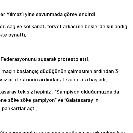
r Yılmaz’ı yine savunmada görevlendirdi.
, sağ ve sol kanat, forvet arkası ile beklerde kullandığı
kte oynattı.
bol Federasyonunu susarak protesto etti.
n, maçın başlangıç düdüğünün çalmasının ardından 3
essiz protestonun ardından, tezahürata başladı.
tasaray tek siz hepiniz”, “Şampiyon olduğumuzda da
sene söke söke şampiyon” ve “Galatasaray’ın
 pankartlar açtı.
’de şampiyonluk yarışında olduğu ve sık sık polemikler