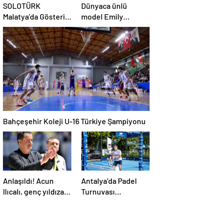
SOLOTÜRK
Dünyaca ünlü
Malatya’da Gösteri
model Emily
Uçuşu Yaptı
Ratajkowski, yıldız
futbolcuya
hayranlığını ilan etti
Bahçeşehir Koleji U-16 Türkiye Şampiyonu
Anlaşıldı! Acun
Antalya’da Padel
Ilıcalı, genç yıldıza 2
Turnuvası
gün içinde imzayı
Gerçekleşti
attırıyor