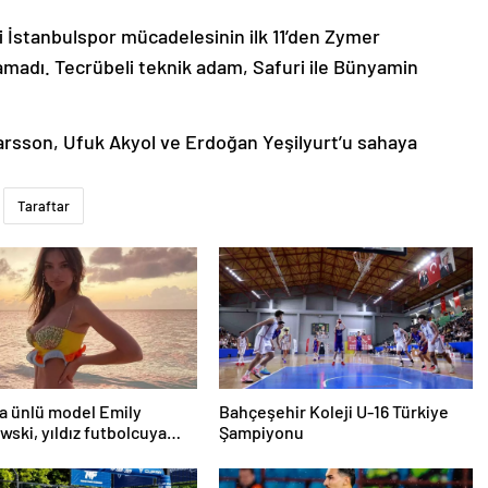
i İstanbulspor mücadelesinin ilk 11’den Zymer
amadı. Tecrübeli teknik adam, Safuri ile Bünyamin
arsson, Ufuk Akyol ve Erdoğan Yeşilyurt’u sahaya
Taraftar
a ünlü model Emily
Bahçeşehir Koleji U-16 Türkiye
wski, yıldız futbolcuya
Şampiyonu
ğını ilan etti