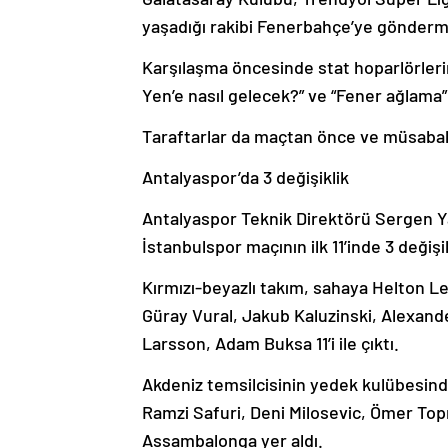
yaşadığı rakibi Fenerbahçe’ye gönderm
Karşılaşma öncesinde stat hoparlörleri
Yen’e nasıl gelecek?” ve “Fener ağlama” 
Taraftarlar da maçtan önce ve müsabak
Antalyaspor’da 3 değişiklik
Antalyaspor Teknik Direktörü Sergen Y
İstanbulspor maçının ilk 11’inde 3 değişik
Kırmızı-beyazlı takım, sahaya Helton Le
Güray Vural, Jakub Kaluzinski, Alexand
Larsson, Adam Buksa 11’i ile çıktı.
Akdeniz temsilcisinin yedek kulübesind
Ramzi Safuri, Deni Milosevic, Ömer Top
Assambalonga yer aldı.