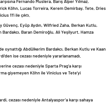
 karşısına Fernando Muslera, Barış Alper Yılmaz,
rick Köhn, Lucas Torreira, Kerem Demirbay, Tete, Dries
s 11’i ile çıktı.
y Güvenç, Eyüp Aydın, Wilfried Zaha, Berkan Kutlu,
m Bardakcı, Baran Demiroğlu, Ali Yeşilyurt, Hamza
’de oynattığı Abdülkerim Bardakcı, Berkan Kutlu ve Kaan
rdi’den ise cezası nedeniyle yararlanamadı.
yerine cezası nedeniyle Sparta Prag’a karşı
ma giyemeyen Köhn ile Vinicius ve Tete’yi
Icardi, cezası nedeniyle Antalyaspor’a karşı sahaya