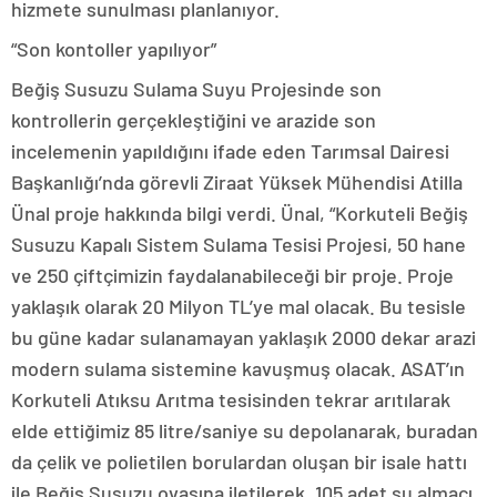
hizmete sunulması planlanıyor.
“Son kontoller yapılıyor”
Beğiş Susuzu Sulama Suyu Projesinde son
kontrollerin gerçekleştiğini ve arazide son
incelemenin yapıldığını ifade eden Tarımsal Dairesi
Başkanlığı’nda görevli Ziraat Yüksek Mühendisi Atilla
Ünal proje hakkında bilgi verdi. Ünal, “Korkuteli Beğiş
Susuzu Kapalı Sistem Sulama Tesisi Projesi, 50 hane
ve 250 çiftçimizin faydalanabileceği bir proje. Proje
yaklaşık olarak 20 Milyon TL’ye mal olacak. Bu tesisle
bu güne kadar sulanamayan yaklaşık 2000 dekar arazi
modern sulama sistemine kavuşmuş olacak. ASAT’ın
Korkuteli Atıksu Arıtma tesisinden tekrar arıtılarak
elde ettiğimiz 85 litre/saniye su depolanarak, buradan
da çelik ve polietilen borulardan oluşan bir isale hattı
ile Beğiş Susuzu ovasına iletilerek, 105 adet su almacı