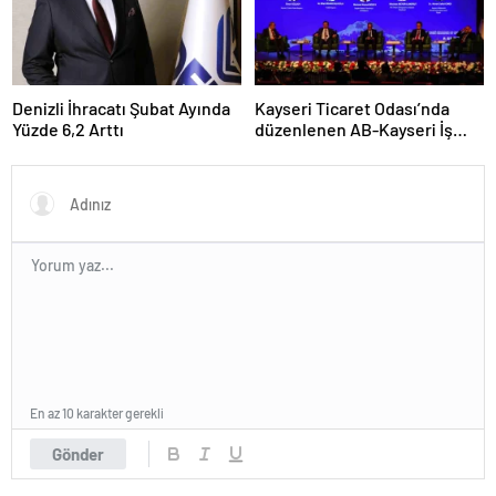
Denizli İhracatı Şubat Ayında
Kayseri Ticaret Odası’nda
Yüzde 6,2 Arttı
düzenlenen AB-Kayseri İş
Forumu’nda yeşil dönüşüm
ve dijitalleşme vurgusu
yapıldı
En az 10 karakter gerekli
Gönder