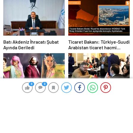
Batı Akdeniz İhracatı Şubat
Ticaret Bakanı: Türkiye-Suudi
Ayında Geriledi
Arabistan ticaret hacmi
artacak
0
0
0
0
Reliance Şirketi Sahibinin
BTSO, Litvanya’ya Ticaret
Oğlu Lüks Bir Düğün Töreni
Heyeti Programı Düzenledi
Düzenledi