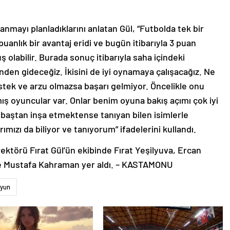
lanmayı planladıklarını anlatan Gül, “Futbolda tek bir
 puanlık bir avantaj eridi ve bugün itibarıyla 3 puan
ş olabilir. Burada sonuç itibarıyla saha içindeki
nden gideceğiz. İkisini de iyi oynamaya çalışacağız. Ne
 istek ve arzu olmazsa başarı gelmiyor. Öncelikle onu
ış oyuncular var. Onlar benim oyuna bakış açımı çok iyi
yi baştan inşa etmektense tanıyan bilen isimlerle
ımızı da biliyor ve tanıyorum” ifadelerini kullandı.
törü Fırat Gül’ün ekibinde Fırat Yeşilyuva, Ercan
 ve Mustafa Kahraman yer aldı. – KASTAMONU
yun