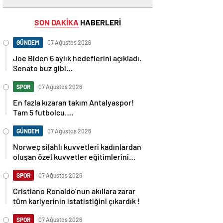
SON DAKİKA
HABERLERİ
GÜNDEM
07 Ağustos 2026
Joe Biden 6 aylık hedeflerini açıkladı.
Senato buz gibi…
SPOR
07 Ağustos 2026
En fazla kızaran takım Antalyaspor!
Tam 5 futbolcu….
GÜNDEM
07 Ağustos 2026
Norweç silahlı kuvvetleri kadınlardan
oluşan özel kuvvetler eğitimlerini
başlattı.
SPOR
07 Ağustos 2026
Cristiano Ronaldo’nun akıllara zarar
tüm kariyerinin istatistiğini çıkardık !
SPOR
07 Ağustos 2026