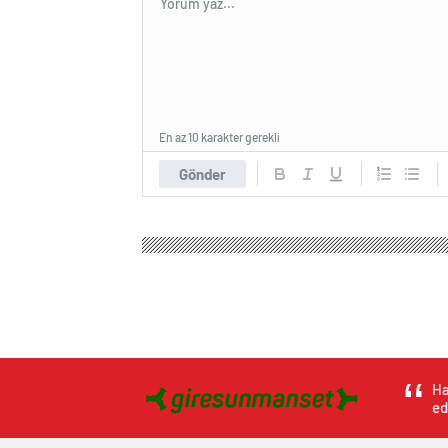
En az 10 karakter gerekli
Gönder
Ha
ed