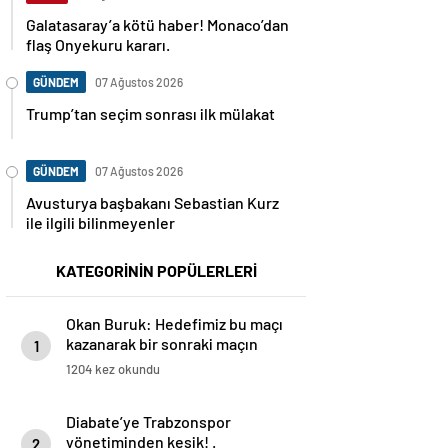
Galatasaray’a kötü haber! Monaco’dan
flaş Onyekuru kararı.
GÜNDEM
07 Ağustos 2026
Trump’tan seçim sonrası ilk mülakat
GÜNDEM
07 Ağustos 2026
Avusturya başbakanı Sebastian Kurz
ile ilgili bilinmeyenler
KATEGORİNİN POPÜLERLERİ
Okan Buruk: Hedefimiz bu maçı
kazanarak bir sonraki maçın
1
avantajını yakalamak
1204 kez okundu
Diabate’ye Trabzonspor
yönetiminden kesik! .
2