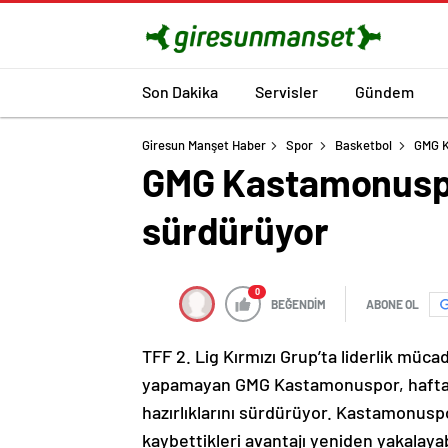
Son Dakika
Servisler
Gündem
Giresun Manşet Haber
Spor
Basketbol
GMG K
GMG Kastamonuspor
sürdürüyor
0
BEĞENDİM
ABONE OL
TFF 2. Lig Kırmızı Grup’ta liderlik mücad
yapamayan GMG Kastamonuspor, hafta 
hazırlıklarını sürdürüyor. Kastamonuspo
kaybettikleri avantajı yeniden yakalay