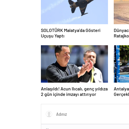
SOLOTÜRK Malatya’da Gösteri
Dünyac
Uçuşu Yaptı
Ratajko
hayranlı
Anlaşıldı! Acun Ilıcalı, genç yıldıza
Antalya
2 gün içinde imzayı attırıyor
Gerçekl