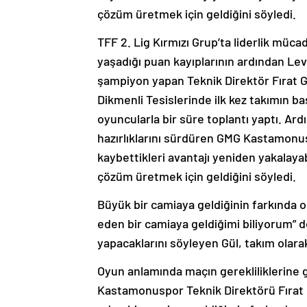
çözüm üretmek için geldiğini söyledi.
TFF 2. Lig Kırmızı Grup’ta liderlik mü
yaşadığı puan kayıplarının ardından Leve
şampiyon yapan Teknik Direktör Fırat G
Dikmenli Tesislerinde ilk kez takımın b
oyuncularla bir süre toplantı yaptı. A
hazırlıklarını sürdüren GMG Kastamonus
kaybettikleri avantajı yeniden yakalay
çözüm üretmek için geldiğini söyledi.
Büyük bir camiaya geldiğinin farkında ol
eden bir camiaya geldiğimi biliyorum” d
yapacaklarını söyleyen Gül, takım olar
Oyun anlamında maçın gerekliliklerine
Kastamonuspor Teknik Direktörü Fırat Gü