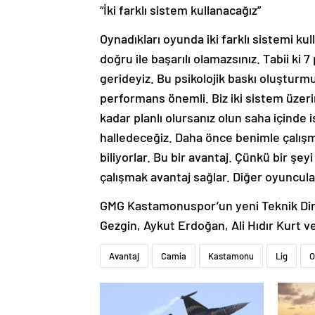
“İki farklı sistem kullanacağız”
Oynadıkları oyunda iki farklı sistemi kul
doğru ile başarılı olamazsınız. Tabii ki 7
gerideyiz. Bu psikolojik baskı oluşturmu
performans önemli. Biz iki sistem üzeri
kadar planlı olursanız olun saha içinde
halledeceğiz. Daha önce benimle çalışm
biliyorlar. Bu bir avantaj. Çünkü bir şe
çalışmak avantaj sağlar. Diğer oyuncular
GMG Kastamonuspor’un yeni Teknik Direk
Gezgin, Aykut Erdoğan, Ali Hıdır Kurt
Avantaj
Camia
Kastamonu
Lig
O