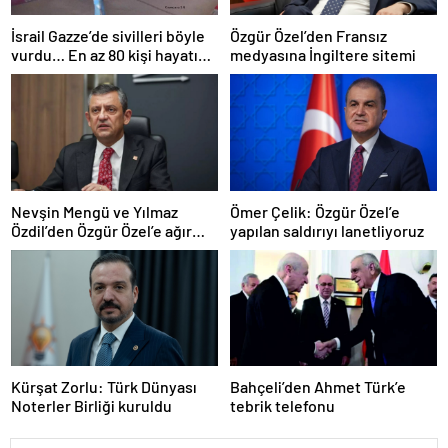
İsrail Gazze’de sivilleri böyle
Özgür Özel’den Fransız
vurdu… En az 80 kişi hayatını
medyasına İngiltere sitemi
kaybetti
Nevşin Mengü ve Yılmaz
Ömer Çelik: Özgür Özel’e
Özdil’den Özgür Özel’e ağır
yapılan saldırıyı lanetliyoruz
eleştiriler
Kürşat Zorlu: Türk Dünyası
Bahçeli’den Ahmet Türk’e
Noterler Birliği kuruldu
tebrik telefonu