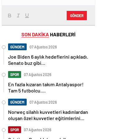
GÖNDER
SON DAKİKA
HABERLERİ
GÜNDEM
07 Ağustos 2026
Joe Biden 6 aylık hedeflerini açıkladı.
Senato buz gibi…
SPOR
07 Ağustos 2026
En fazla kızaran takım Antalyaspor!
Tam 5 futbolcu….
GÜNDEM
07 Ağustos 2026
Norweç silahlı kuvvetleri kadınlardan
oluşan özel kuvvetler eğitimlerini
başlattı.
SPOR
07 Ağustos 2026