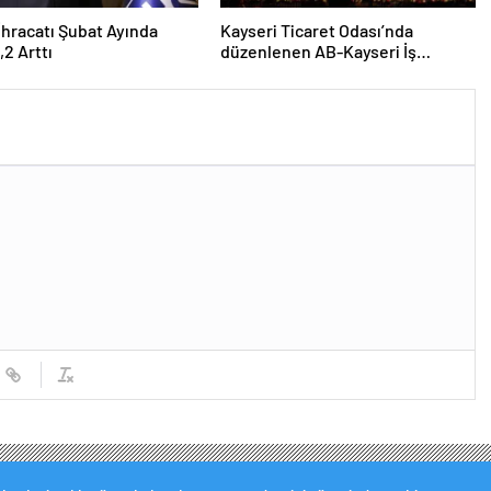
 İhracatı Şubat Ayında
Kayseri Ticaret Odası’nda
,2 Arttı
düzenlenen AB-Kayseri İş
Forumu’nda yeşil dönüşüm ve
dijitalleşme vurgusu yapıldı