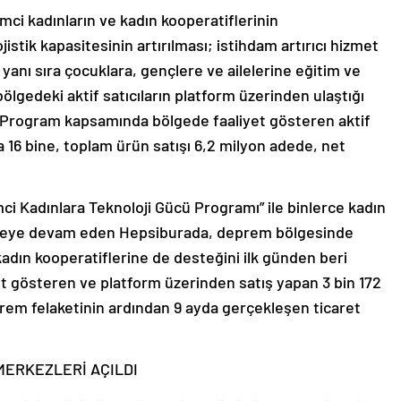
imci kadınların ve kadın kooperatiflerinin
istik kapasitesinin artırılması; istihdam artırıcı hizmet
 yanı sıra çocuklara, gençlere ve ailelerine eğitim ve
lgedeki aktif satıcıların platform üzerinden ulaştığı
ı. Program kapsamında bölgede faaliyet gösteren aktif
a 16 bine, toplam ürün satışı 6,2 milyon adede, net
mci Kadınlara Teknoloji Gücü Programı” ile binlerce kadın
lemeye devam eden Hepsiburada, deprem bölgesinde
kadın kooperatiflerine de desteğini ilk günden beri
 gösteren ve platform üzerinden satış yapan 3 bin 172
prem felaketinin ardından 9 ayda gerçekleşen ticaret
MERKEZLERİ AÇILDI