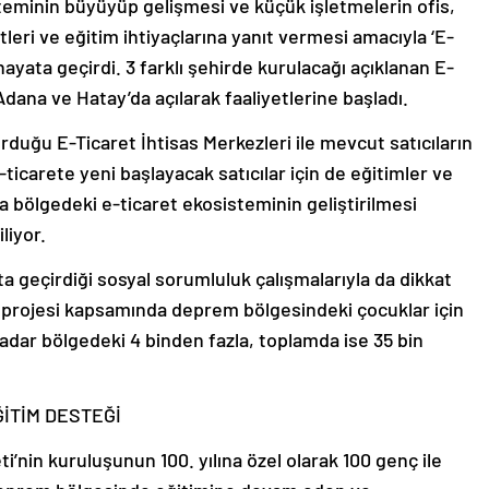
eminin büyüyüp gelişmesi ve küçük işletmelerin ofis,
tleri ve eğitim ihtiyaçlarına yanıt vermesi amacıyla ‘E-
hayata geçirdi. 3 farklı şehirde kurulacağı açıklanan E-
 Adana ve Hatay’da açılarak faaliyetlerine başladı.
uğu E-Ticaret İhtisas Merkezleri ile mevcut satıcıların
icarete yeni başlayacak satıcılar için de eğitimler ve
 bölgedeki e-ticaret ekosisteminin geliştirilmesi
liyor.
geçirdiği sosyal sorumluluk çalışmalarıyla da dikkat
” projesi kapsamında deprem bölgesindeki çocuklar için
kadar bölgedeki 4 binden fazla, toplamda ise 35 bin
İTİM DESTEĞİ
’nin kuruluşunun 100. yılına özel olarak 100 genç ile