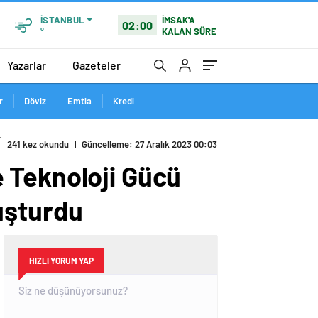
İMSAK'A
İSTANBUL
02:00
KALAN SÜRE
°
Yazarlar
Gazeteler
r
Döviz
Emtia
Kredi
r
241 kez okundu
|
Güncelleme: 27 Aralık 2023 00:03
 Teknoloji Gücü
uşturdu
HIZLI YORUM YAP