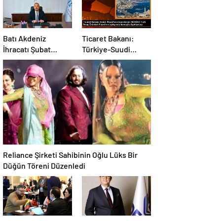
Batı Akdeniz
Ticaret Bakanı:
İhracatı Şubat
Türkiye-Suudi
Ayında Geriledi
Arabistan ticaret
hacmi artacak
Reliance Şirketi Sahibinin Oğlu Lüks Bir
Düğün Töreni Düzenledi