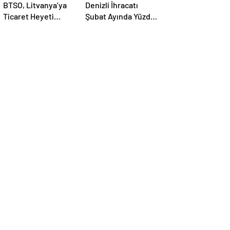
BTSO, Litvanya’ya
Denizli İhracatı
Ticaret Heyeti
Şubat Ayında Yüzde
Programı Düzenledi
6,2 Arttı