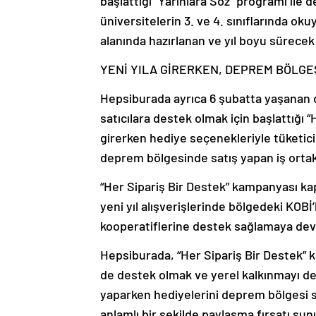
başlattığı “Yarınlara Söz” programı il
üniversitelerin 3. ve 4. sınıflarında oku
alanında hazırlanan ve yıl boyu sürecek 
YENİ YILA GİRERKEN, DEPREM BÖLGES
Hepsiburada ayrıca 6 şubatta yaşanan 
satıcılara destek olmak için başlattığı
girerken hediye seçenekleriyle tüketic
deprem bölgesinde satış yapan iş ortak
“Her Sipariş Bir Destek” kampanyası kaps
yeni yıl alışverişlerinde bölgedeki KOBİ’
kooperatiflerine destek sağlamaya dev
Hepsiburada, “Her Sipariş Bir Destek” 
de destek olmak ve yerel kalkınmayı dest
yaparken hediyelerini deprem bölgesi sat
anlamlı bir şekilde paylaşma fırsatı su