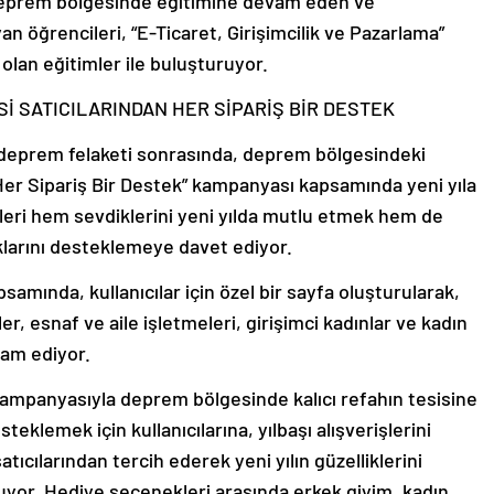
e deprem bölgesinde eğitimine devam eden ve
yan öğrencileri, “E-Ticaret, Girişimcilik ve Pazarlama”
olan eğitimler ile buluşturuyor.
İ SATICILARINDAN HER SİPARİŞ BİR DESTEK
deprem felaketi sonrasında, deprem bölgesindeki
 “Her Sipariş Bir Destek” kampanyası kapsamında yeni yıla
ileri hem sevdiklerini yeni yılda mutlu etmek hem de
larını desteklemeye davet ediyor.
amında, kullanıcılar için özel bir sayfa oluşturularak,
ler, esnaf ve aile işletmeleri, girişimci kadınlar ve kadın
am ediyor.
kampanyasıyla deprem bölgesinde kalıcı refahın tesisine
eklemek için kullanıcılarına, yılbaşı alışverişlerini
ıcılarından tercih ederek yeni yılın güzelliklerini
nuyor. Hediye seçenekleri arasında erkek giyim, kadın