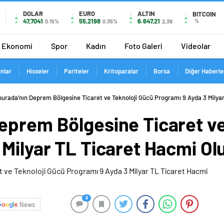
DOLAR
EURO
ALTIN
BITCOIN
47,7041
55,2198
6.647,21
%
0.15%
0.35%
2,38
Ekonomi
Spor
Kadın
Foto Galeri
Videolar
ınlar
Hisseler
Pariteler
Kritoparalar
Borsa
Diğer Haberle
urada’nın Deprem Bölgesine Ticaret ve Teknoloji Gücü Programı 9 Ayda 3 Milya
eprem Bölgesine Ticaret ve
 Milyar TL Ticaret Hacmi Ol
0
News