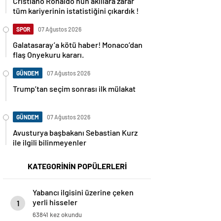
Cristiano Ronaldo’nun akıllara zarar
tüm kariyerinin istatistiğini çıkardık !
SPOR
07 Ağustos 2026
Galatasaray’a kötü haber! Monaco’dan
flaş Onyekuru kararı.
GÜNDEM
07 Ağustos 2026
Trump’tan seçim sonrası ilk mülakat
GÜNDEM
07 Ağustos 2026
Avusturya başbakanı Sebastian Kurz
ile ilgili bilinmeyenler
KATEGORİNİN POPÜLERLERİ
Yabancı ilgisini üzerine çeken
yerli hisseler
1
63841 kez okundu