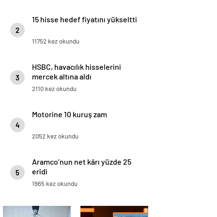
15 hisse hedef fiyatını yükseltti
2
11752 kez okundu
HSBC, havacılık hisselerini
mercek altına aldı
3
2110 kez okundu
Motorine 10 kuruş zam
4
2052 kez okundu
Aramco’nun net kârı yüzde 25
eridi
5
1965 kez okundu