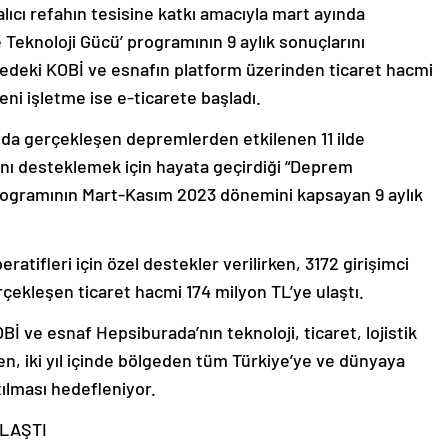
ıcı refahın tesisine katkı amacıyla mart ayında
 Teknoloji Gücü’ programının 9 aylık sonuçlarını
gedeki KOBİ ve esnafın platform üzerinden ticaret hacmi
eni işletme ise e-ticarete başladı.
da gerçekleşen depremlerden etkilenen 11 ilde
sını desteklemek için hayata geçirdiği “Deprem
programının Mart-Kasım 2023 dönemini kapsayan 9 aylık
atifleri için özel destekler verilirken, 3172 girişimci
rçekleşen ticaret hacmi 174 milyon TL’ye ulaştı.
İ ve esnaf Hepsiburada’nın teknoloji, ticaret, lojistik
n, iki yıl içinde bölgeden tüm Türkiye’ye ve dünyaya
tılması hedefleniyor.
ULAŞTI