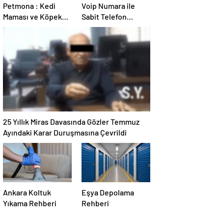
Petmona : Kedi
Voip Numara ile
Maması ve Köpek
Sabit Telefon
Maması İle Tüm
Alternatifi Nasıl
Evcil Hayvan
Seçilir
Ürünleri
25 Yıllık Miras Davasında Gözler Temmuz
Ayındaki Karar Duruşmasına Çevrildi
Ankara Koltuk
Eşya Depolama
Yıkama Rehberi
Rehberi