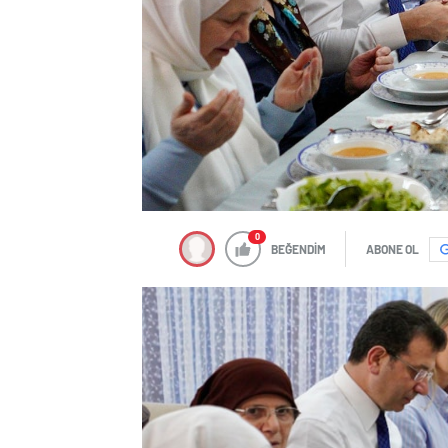
0
BEĞENDİM
ABONE OL