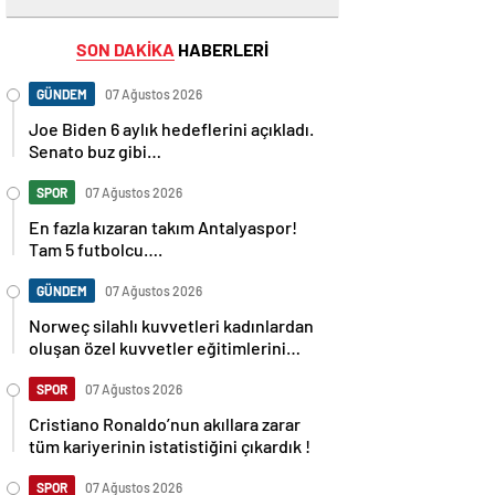
SON DAKİKA
HABERLERİ
GÜNDEM
07 Ağustos 2026
Joe Biden 6 aylık hedeflerini açıkladı.
Senato buz gibi…
SPOR
07 Ağustos 2026
En fazla kızaran takım Antalyaspor!
Tam 5 futbolcu….
GÜNDEM
07 Ağustos 2026
Norweç silahlı kuvvetleri kadınlardan
oluşan özel kuvvetler eğitimlerini
başlattı.
SPOR
07 Ağustos 2026
Cristiano Ronaldo’nun akıllara zarar
tüm kariyerinin istatistiğini çıkardık !
SPOR
07 Ağustos 2026