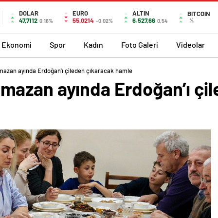
DOLAR
EURO
ALTIN
BITCOIN
47,7112
55,0214
6.527,66
%
0.16%
-0.02%
0,54
Ekonomi
Spor
Kadın
Foto Galeri
Videolar
azan ayında Erdoğan’ı çileden çıkaracak hamle
azan ayında Erdoğan’ı çil