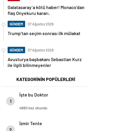
Galatasaray’a kötü haber! Monaco’dan
flaş Onyekuru kararı.
GÜNDEM
07 Ağustos 2026
Trump’tan seçim sonrası ilk mülakat
GÜNDEM
07 Ağustos 2026
Avusturya başbakanı Sebastian Kurz
ile ilgili bilinmeyenler
KATEGORİNİN POPÜLERLERİ
İşte bu Doktor
1
4880 kez okundu
İzmir Tente
2