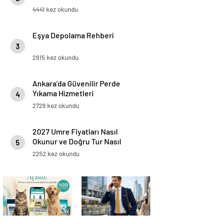
4441 kez okundu
Eşya Depolama Rehberi
3
2915 kez okundu
Ankara’da Güvenilir Perde
Yıkama Hizmetleri
4
2729 kez okundu
2027 Umre Fiyatları Nasıl
Okunur ve Doğru Tur Nasıl
5
Seçilir
2252 kez okundu