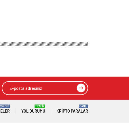
n’ hatırlatması
HIZLI YORUM YAP
GÖNDER