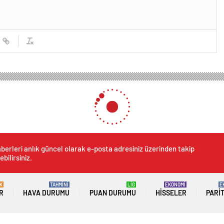
AKP’ye geçen isimlere ‘çoban’ hatırlatması
 AKP’ye geçen isimlere ‘çoba