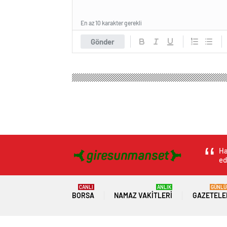
En az 10 karakter gerekli
Gönder
Giresun Manşet Haber
Genel
YRP’li Altınöz’den 
YRP’li Altınöz’den