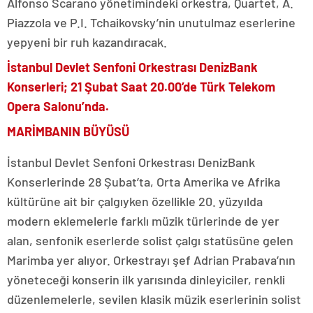
Alfonso Scarano yönetimindeki orkestra, Quartet, A.
Piazzola ve P.I. Tchaikovsky’nin unutulmaz eserlerine
yepyeni bir ruh kazandıracak.
İstanbul Devlet Senfoni Orkestrası DenizBank
Konserleri;
21 Şubat Saat 20.00’de Türk Telekom
Opera Salonu’nda.
MARİMBANIN BÜYÜSÜ
İstanbul Devlet Senfoni Orkestrası DenizBank
Konserlerinde 28 Şubat’ta, Orta Amerika ve Afrika
kültürüne ait bir çalgıyken özellikle 20. yüzyılda
modern eklemelerle farklı müzik türlerinde de yer
alan, senfonik eserlerde solist çalgı statüsüne gelen
Marimba yer alıyor. Orkestrayı şef Adrian Prabava’nın
yöneteceği konserin ilk yarısında dinleyiciler, renkli
düzenlemelerle, sevilen klasik müzik eserlerinin solist