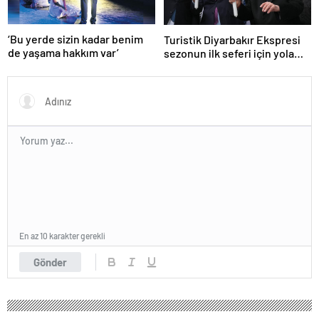
‘Bu yerde sizin kadar benim
Turistik Diyarbakır Ekspresi
de yaşama hakkım var’
sezonun ilk seferi için yola
çıktı
En az 10 karakter gerekli
Gönder