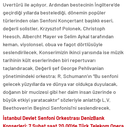
Uvertürü ile açılıyor. Ardından bestecinin İngiltere’de
geçirdiği yıllarda bestelediği, dönemin popüler
türlerinden olan Senfoni Konçertant başlıklı eseri,
değerli solistler, Krzysztof Polonek, Christoph
Heesch, Albercht Mayer ve Selim Aykal tarafından
keman, viyolonsel, obua ve fagot dörtlüsüyle
seslendirilecek. Konserimizin ikinci yarısında ise müzik
tarihinin kült eserlerinden biri repertuvarı
taçlandıracak. Değerli şef George Pehlivanian
yönetimindeki orkestra; R. Schumann’ın “Bu senfoni
gelecek yüzyıllarda ve dünya var oldukça duyulacak,
doğanın bir mucizesi gibi her daim insan üzerinde o
büyük etkiyi yaratacaktır” sözleriyle anlattığı L.V.
Beethoven’ın Beşinci Senfonisi’ni seslendirecek.
İstanbul Devlet Senfoni Orkestrası DenizBank
Konserleri;
7 Şubat saat 20.00’de Türk Telekom Opera