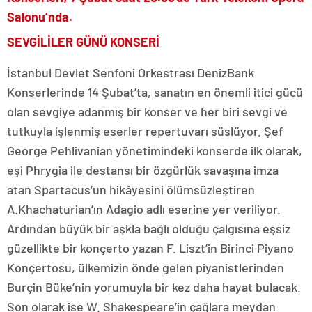
Salonu’nda.
SEVGİLİLER GÜNÜ KONSERİ
İstanbul Devlet Senfoni Orkestrası DenizBank
Konserlerinde 14 Şubat’ta, sanatın en önemli itici gücü
olan sevgiye adanmış bir konser ve her biri sevgi ve
tutkuyla işlenmiş eserler repertuvarı süslüyor. Şef
George Pehlivanian yönetimindeki konserde ilk olarak,
eşi Phrygia ile destansı bir özgürlük savaşına imza
atan Spartacus’un hikâyesini ölümsüzleştiren
A.Khachaturian’ın Adagio adlı eserine yer veriliyor.
Ardından büyük bir aşkla bağlı olduğu çalgısına eşsiz
güzellikte bir konçerto yazan F. Liszt’in Birinci Piyano
Konçertosu, ülkemizin önde gelen piyanistlerinden
Burçin Büke’nin yorumuyla bir kez daha hayat bulacak.
Son olarak ise W. Shakespeare’in çağlara meydan