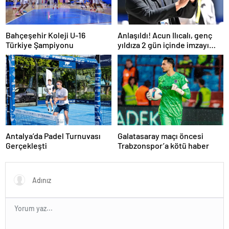
Bahçeşehir Koleji U-16
Anlaşıldı! Acun Ilıcalı, genç
Türkiye Şampiyonu
yıldıza 2 gün içinde imzayı
attırıyor
Antalya’da Padel Turnuvası
Galatasaray maçı öncesi
Gerçekleşti
Trabzonspor’a kötü haber