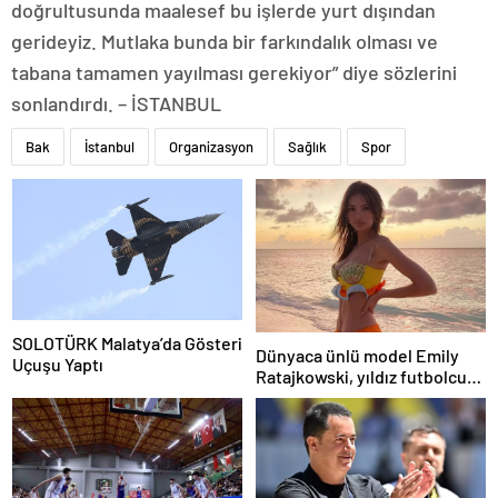
doğrultusunda maalesef bu işlerde yurt dışından
gerideyiz. Mutlaka bunda bir farkındalık olması ve
tabana tamamen yayılması gerekiyor” diye sözlerini
sonlandırdı. – İSTANBUL
Bak
İstanbul
Organizasyon
Sağlık
Spor
SOLOTÜRK Malatya’da Gösteri
Dünyaca ünlü model Emily
Uçuşu Yaptı
Ratajkowski, yıldız futbolcuya
hayranlığını ilan etti