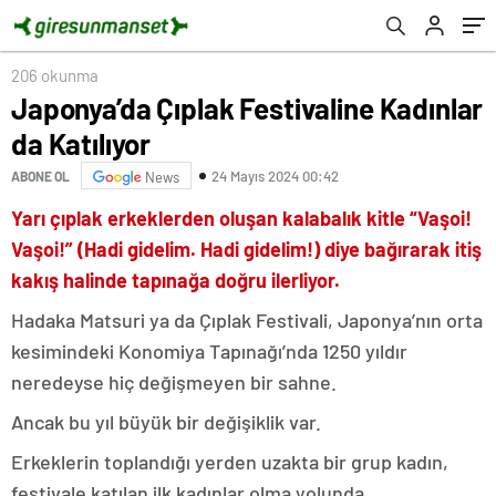
206 okunma
Japonya’da Çıplak Festivaline Kadınlar
da Katılıyor
24 Mayıs 2024 00:42
ABONE OL
News
Yarı çıplak erkeklerden oluşan kalabalık kitle “Vaşoi!
Vaşoi!” (Hadi gidelim. Hadi gidelim!) diye bağırarak itiş
kakış halinde tapınağa doğru ilerliyor.
Hadaka Matsuri ya da Çıplak Festivali, Japonya’nın orta
kesimindeki Konomiya Tapınağı’nda 1250 yıldır
neredeyse hiç değişmeyen bir sahne.
Ancak bu yıl büyük bir değişiklik var.
Erkeklerin toplandığı yerden uzakta bir grup kadın,
festivale katılan ilk kadınlar olma yolunda.