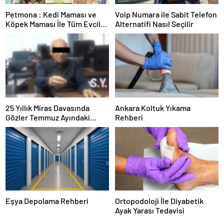
Petmona : Kedi Maması ve
Voip Numara ile Sabit Telefon
Köpek Maması İle Tüm Evcil
Alternatifi Nasıl Seçilir
Hayvan Ürünleri
25 Yıllık Miras Davasında
Ankara Koltuk Yıkama
Gözler Temmuz Ayındaki
Rehberi
Karar Duruşmasına Çevrildi
Eşya Depolama Rehberi
Ortopodoloji İle Diyabetik
Ayak Yarası Tedavisi