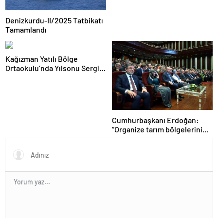
Denizkurdu-II/2025 Tatbikatı
Tamamlandı
Kağızman Yatılı Bölge
Ortaokulu’nda Yılsonu Sergisi
Açıldı
Cumhurbaşkanı Erdoğan:
“Organize tarım bölgelerini
yaygınlaştıracak ve lojistik
merkezler ile
entegrasyonunu
sağlayacağız”