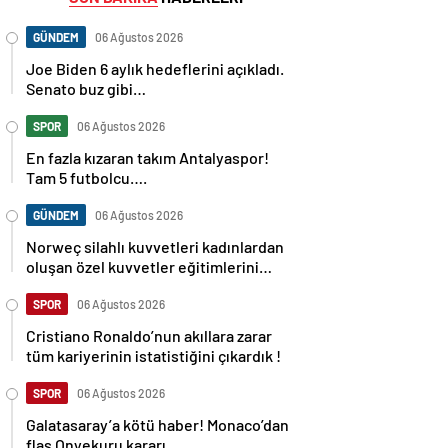
GÜNDEM
06 Ağustos 2026
Joe Biden 6 aylık hedeflerini açıkladı.
Senato buz gibi…
SPOR
06 Ağustos 2026
En fazla kızaran takım Antalyaspor!
Tam 5 futbolcu….
GÜNDEM
06 Ağustos 2026
Norweç silahlı kuvvetleri kadınlardan
oluşan özel kuvvetler eğitimlerini
başlattı.
SPOR
06 Ağustos 2026
Cristiano Ronaldo’nun akıllara zarar
tüm kariyerinin istatistiğini çıkardık !
SPOR
06 Ağustos 2026
Galatasaray’a kötü haber! Monaco’dan
flaş Onyekuru kararı.