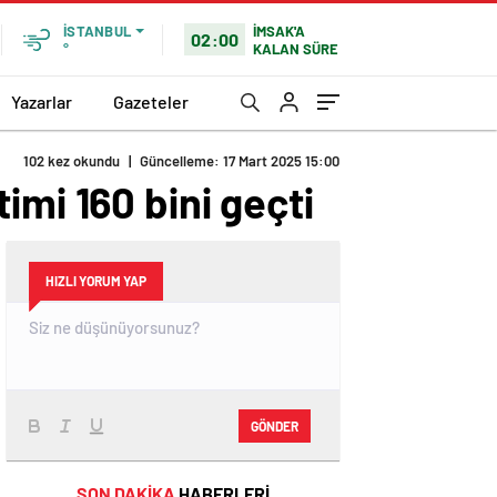
İMSAK'A
İSTANBUL
02:00
KALAN SÜRE
°
Yazarlar
Gazeteler
imi 160 bini geçti
HIZLI YORUM YAP
GÖNDER
SON DAKİKA
HABERLERİ