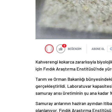
0
BEĞENDİM
ABONE OL
Kahverengi kokarca zararlısıyla biyoloj
için Fındık Araştırma Enstitüsü’nde yür
Tarım ve Orman Bakanlığı bünyesindeki 
gerçekleştirildi. Laboratuvar kapasitesi
samuray arısı üretiminin şu ana kadar 
Samuray arılarının haziran ayından itib
planlanıyor. Fındık Araştırma Enstitüs