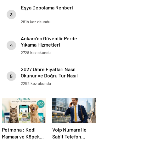
Eşya Depolama Rehberi
3
2914 kez okundu
Ankara’da Güvenilir Perde
Yıkama Hizmetleri
4
2728 kez okundu
2027 Umre Fiyatları Nasıl
Okunur ve Doğru Tur Nasıl
5
Seçilir
2252 kez okundu
Petmona : Kedi
Voip Numara ile
Maması ve Köpek
Sabit Telefon