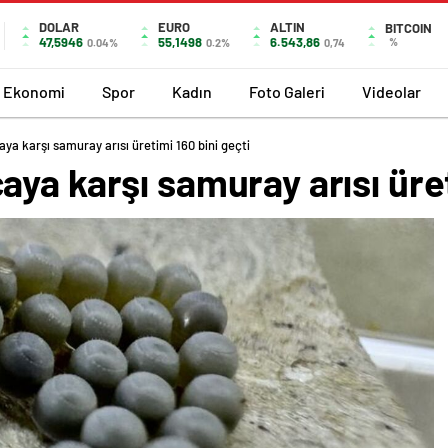
DOLAR
EURO
ALTIN
BITCOIN
47,5946
55,1498
6.543,86
%
0.04%
0.2%
0,74
Ekonomi
Spor
Kadın
Foto Galeri
Videolar
a karşı samuray arısı üretimi 160 bini geçti
ya karşı samuray arısı üret