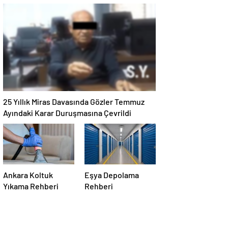
Maması İle Tüm
Alternatifi Nasıl
Evcil Hayvan
Seçilir
Ürünleri
25 Yıllık Miras Davasında Gözler Temmuz
Ayındaki Karar Duruşmasına Çevrildi
Ankara Koltuk
Eşya Depolama
Yıkama Rehberi
Rehberi