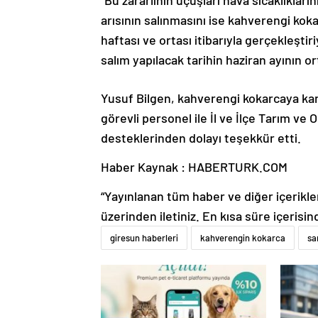
“Bu zararlının uçuşları hava sıcaklıklar
arısının salınmasını ise kahverengi kok
haftası ve ortası itibarıyla gerçekleşt
salım yapılacak tarihin haziran ayının or
Yusuf Bilgen, kahverengi kokarcaya karş
görevli personel ile İl ve İlçe Tarım ve 
desteklerinden dolayı teşekkür etti.
Haber Kaynak : HABERTURK.COM
“Yayınlanan tüm haber ve diğer içerikler i
üzerinden iletiniz. En kısa süre içerisin
giresun haberleri
kahverengin kokarca
sa