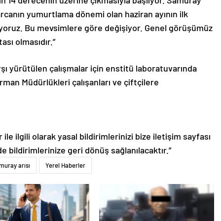
ının 14 derecenin üzerine çıkmasıyla başlıyor. Samuray
arcanın yumurtlama dönemi olan haziran ayının ilk
iriyoruz. Bu mevsimlere göre değişiyor. Genel görüşümüz
tası olmasıdır.”
ı yürütülen çalışmalar için enstitü laboratuvarında
Orman Müdürlükleri çalışanları ve çiftçilere
le ilgili olarak yasal bildirimlerinizi bize iletişim sayfası
de bildirimlerinize geri dönüş sağlanılacaktır.”
muray arısı
Yerel Haberler