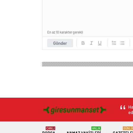
En az 10 karakter gerekli
Gönder
Giresun Manşet Haber
Genel
DEM Parti’den MHP 
DEM Parti’den MHP 