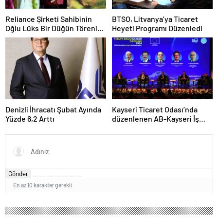
Reliance Şirketi Sahibinin
BTSO, Litvanya’ya Ticaret
Oğlu Lüks Bir Düğün Töreni
Heyeti Programı Düzenledi
Düzenledi
Denizli İhracatı Şubat Ayında
Kayseri Ticaret Odası’nda
Yüzde 6,2 Arttı
düzenlenen AB-Kayseri İş
Forumu’nda yeşil dönüşüm
ve dijitalleşme vurgusu
yapıldı
Gönder
En az 10 karakter gerekli