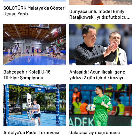
SOLOTÜRK Malatya’da Gösteri
Dünyaca ünlü model Emily
Uçuşu Yaptı
Ratajkowski, yıldız futbolcuya
hayranlığını ilan etti
Bahçeşehir Koleji U-16
Anlaşıldı! Acun Ilıcalı, genç
Türkiye Şampiyonu
yıldıza 2 gün içinde imzayı
attırıyor
Antalya’da Padel Turnuvası
Galatasaray maçı öncesi