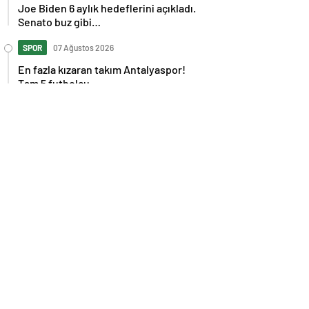
Joe Biden 6 aylık hedeflerini açıkladı.
Senato buz gibi…
SPOR
07 Ağustos 2026
En fazla kızaran takım Antalyaspor!
Tam 5 futbolcu….
GÜNDEM
07 Ağustos 2026
Norweç silahlı kuvvetleri kadınlardan
oluşan özel kuvvetler eğitimlerini
başlattı.
SPOR
07 Ağustos 2026
Cristiano Ronaldo’nun akıllara zarar
tüm kariyerinin istatistiğini çıkardık !
SPOR
07 Ağustos 2026
Galatasaray’a kötü haber! Monaco’dan
flaş Onyekuru kararı.
GÜNDEM
07 Ağustos 2026