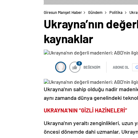
Giresun Manşet Haber
Gündem
Politika
Ukray
Ukrayna’nın değerli
kaynaklar
0
BEĞENDİM
ABONE OL
Ukrayna’nın sahip olduğu nadir madenl
aynı zamanda dünya genelindeki teknoloj
UKRAYNA’NIN “GİZLİ HAZİNELERİ”
Ukrayna’nın yeraltı zenginlikleri, uzun 
öncesi dönemde dahi uzmanlar, Ukrayna’n