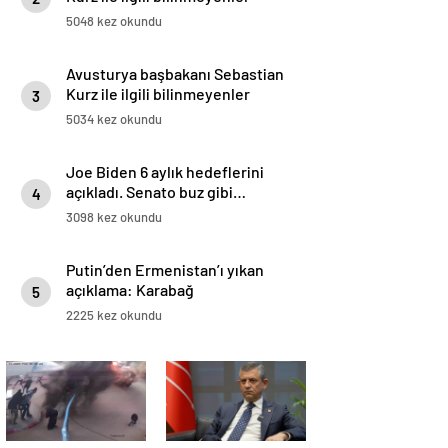
5048 kez okundu
Avusturya başbakanı Sebastian
Kurz ile ilgili bilinmeyenler
3
5034 kez okundu
Joe Biden 6 aylık hedeflerini
açıkladı. Senato buz gibi…
4
3098 kez okundu
Putin’den Ermenistan’ı yıkan
açıklama: Karabağ
5
Azerbaycan’ın ayrılmaz bir
2225 kez okundu
parçasıdır!