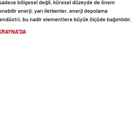
sadece bölgesel değil, küresel düzeyde de önem
nebilir enerji, yarı iletkenler, enerji depolama
zi endüstri, bu nadir elementlere büyük ölçüde bağımlıdır.
KRAYNA’DA
 hammadde rezervlerinin yaklaşık yüzde 5’ine sahip
kların büyük kısmı, henüz işlenmeden yer altında kalmış
ansiyel oluştururken, Batı’nın Çin ve Rusya gibi
adelesinde de kilit bir öneme sahip.
‘ekonomik ortaklık’ anlaşması imzalandı
İN DAĞILIMI
vle Ukrayna, dünyadaki en büyük beş grafit rezervine
ikli araç bataryaları için vazgeçilmez olan grafit,
zarında büyük bir oyuncu olabileceğini gösteriyor.