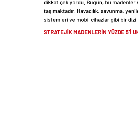
dikkat çekiyordu. Bugün, bu madenler 
taşımaktadır. Havacılık, savunma, yenile
sistemleri ve mobil cihazlar gibi bir di
STRATEJİK MADENLERİN YÜZDE 5’İ U
Ukrayna’nın, dünya çapındaki stratejik
olduğu tahmin ediliyor. Ancak bu kayna
durumda. Bu, Ukrayna için büyük bir pot
ülkelerle olan stratejik bağımsızlık müc
İLGİLİ HABER
ABD ile Ukrayna arasında 
UKRAYNA’NIN MADEN ZENGİNLİKLERİN
Grafit: 19 milyon ton kanıtlanmış rezer
sahip ülkeler arasında yer alıyor. Elektr
Ukrayna’nın potansiyel olarak dünya pa