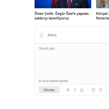
Ömer Çelik: Özgür Özel’e yapılan
Kürşat 
saldırıyı lanetliyoruz
Noterle
En az 10 karakter gerekli
Gönder