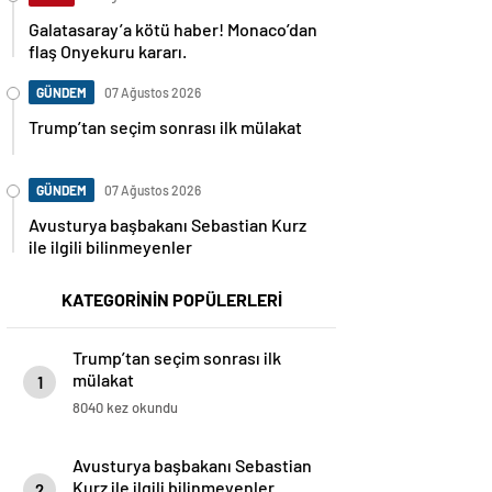
Galatasaray’a kötü haber! Monaco’dan
flaş Onyekuru kararı.
GÜNDEM
07 Ağustos 2026
Trump’tan seçim sonrası ilk mülakat
GÜNDEM
07 Ağustos 2026
Avusturya başbakanı Sebastian Kurz
ile ilgili bilinmeyenler
KATEGORİNİN POPÜLERLERİ
Trump’tan seçim sonrası ilk
mülakat
1
8040 kez okundu
Avusturya başbakanı Sebastian
Kurz ile ilgili bilinmeyenler
2