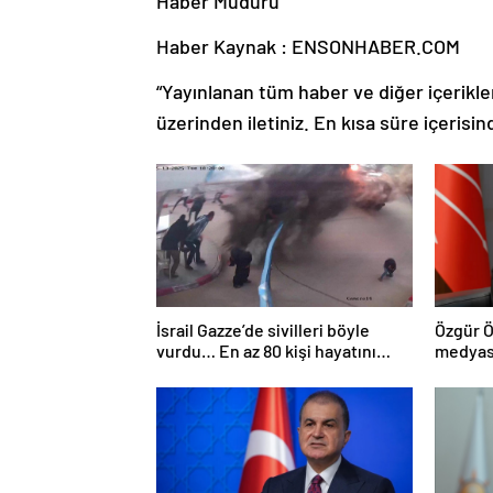
Haber Müdürü
Haber Kaynak : ENSONHABER.COM
“Yayınlanan tüm haber ve diğer içerikler i
üzerinden iletiniz. En kısa süre içerisin
İsrail Gazze’de sivilleri böyle
Özgür Ö
vurdu… En az 80 kişi hayatını
medyası
kaybetti