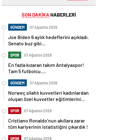
SON DAKİKA
HABERLERİ
GÜNDEM
07 Ağustos 2026
Joe Biden 6 aylık hedeflerini açıkladı.
Senato buz gibi…
SPOR
07 Ağustos 2026
En fazla kızaran takım Antalyaspor!
Tam 5 futbolcu….
GÜNDEM
07 Ağustos 2026
Norweç silahlı kuvvetleri kadınlardan
oluşan özel kuvvetler eğitimlerini
başlattı.
SPOR
07 Ağustos 2026
Cristiano Ronaldo’nun akıllara zarar
tüm kariyerinin istatistiğini çıkardık !
SPOR
07 Ağustos 2026