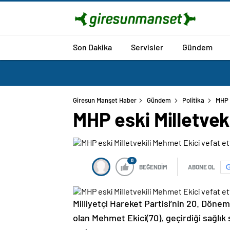
Son Dakika
Servisler
Gündem
Giresun Manşet Haber
Gündem
Politika
MHP e
MHP eski Milletveki
0
BEĞENDİM
ABONE OL
Milliyetçi Hareket Partisi’nin 20. Döne
olan Mehmet Ekici(70), geçirdiği sağlı