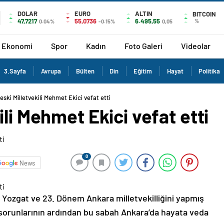
DOLAR
EURO
ALTIN
BITCOIN
47,7217
55,0736
6.495,55
%
0.04%
-0.15%
0,05
Ekonomi
Spor
Kadın
Foto Galeri
Videolar
3.Sayfa
Avrupa
Bülten
Din
Eğitim
Hayat
Politika
ski Milletvekili Mehmet Ekici vefat etti
li Mehmet Ekici vefat etti
0
News
m Yozgat ve 23. Dönem Ankara milletvekilliğini yapmış
k sorunlarının ardından bu sabah Ankara’da hayata veda