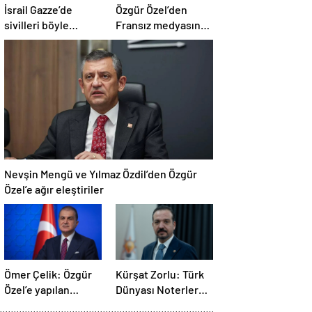
İsrail Gazze’de
Özgür Özel’den
sivilleri böyle
Fransız medyasına
vurdu… En az 80
İngiltere sitemi
kişi hayatını
kaybetti
Nevşin Mengü ve Yılmaz Özdil’den Özgür
Özel’e ağır eleştiriler
Ömer Çelik: Özgür
Kürşat Zorlu: Türk
Özel’e yapılan
Dünyası Noterler
saldırıyı
Birliği kuruldu