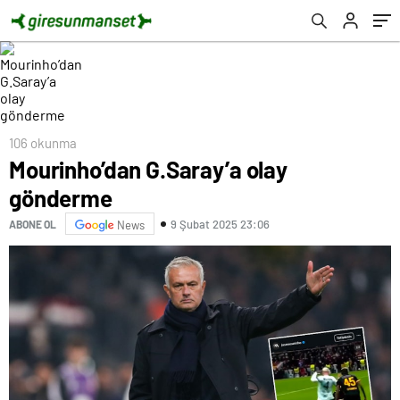
106 okunma
Mourinho’dan G.Saray’a olay
gönderme
9 Şubat 2025 23:06
ABONE OL
News