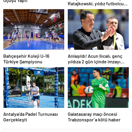
Uçuşu Yaptı
Ratajkowski, yıldız futbolcuya
hayranlığını ilan etti
Bahçeşehir Koleji U-16
Anlaşıldı! Acun Ilıcalı, genç
Türkiye Şampiyonu
yıldıza 2 gün içinde imzayı
attırıyor
Antalya’da Padel Turnuvası
Galatasaray maçı öncesi
Gerçekleşti
Trabzonspor’a kötü haber