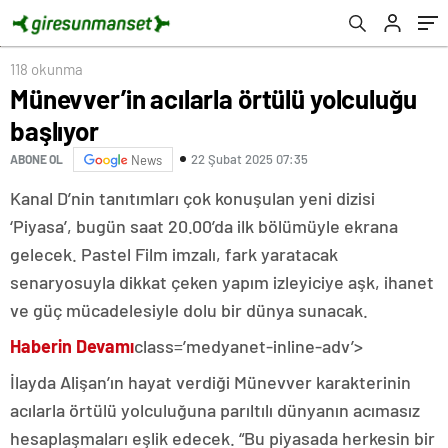
118 okunma
Münevver’in acılarla örtülü yolculuğu
başlıyor
22 Şubat 2025 07:35
ABONE OL
News
Kanal D’nin tanıtımları çok konuşulan yeni dizisi
‘Piyasa’, bugün saat 20.00’da ilk bölümüyle ekrana
gelecek. Pastel Film imzalı, fark yaratacak
senaryosuyla dikkat çeken yapım izleyiciye aşk, ihanet
ve güç mücadelesiyle dolu bir dünya sunacak.
Haberin Devamı
class=’medyanet-inline-adv’>
İlayda Alişan’ın hayat verdiği Münevver karakterinin
acılarla örtülü yolculuğuna parıltılı dünyanın acımasız
hesaplaşmaları eşlik edecek. “Bu piyasada herkesin bir