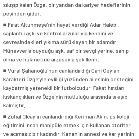
sıkışıp kalan Özge, bir yandan da kariyer hedeflerinin
peşinden gider.
■ Fırat Altunmeşe’nin hayat verdiği Adar Halebi,
saplantılı aşkı ve kontrol arzularıyla kendini ve
çevresindekileri yıkıma sürükleyen bir adamdır.
Münevver’e duyduğu aşk, saf bir sevgi yerine, sahip
olma ve hükmetme arzusuyla şekillenir.
■ Vural Şahanoğlu’nun canlandırdığı Gani Ceylan
karakteri Özge’yle evliliği yüzünden ailesinin desteğini
kaybetmiş yetenekli bir futbolcudur. Fakat hırsları,
kıskançlıkları ve Özge’nin mutluluğu arasında sıkışıp
kalmıştır.
■ Zuhal Olcay’ın canlandırdığı Keriman Akın, psikoloji
eğitimini insan manipüle etmek için kullanan otoriter
ve acımasız bir kadındır. Kenan’ın annesi ve kariyerinin