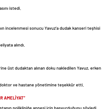
sını istedi.
nın incelenmesi sonucu Yavuz’a dudak kanseri teşhisi
iyata alındı.
ine üst dudaktan alınan doku nakledilen Yavuz, erken
doktor ve hastane yönetimine teşekkür etti.
İR AMELİYAT”
stanın polikliniğe annesi için başvurduğunu söyledi.