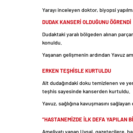
Yarayı inceleyen doktor, biyopsi yapılma
DUDAK KANSERİ OLDUĞUNU ÖĞRENDİ
Dudaktaki yaralı bölgeden alınan parça
konuldu.
Yaşanan gelişmenin ardından Yavuz amel
ERKEN TEŞHİSLE KURTULDU
Alt dudağındaki doku temizlenen ve yer
teşhis sayesinde kanserden kurtuldu.
Yavuz, sağlığına kavuşmasını sağlayan 
“HASTANEMİZDE İLK DEFA YAPILAN B
Ameliyatı yapan Uysal, gazetecilere, ha