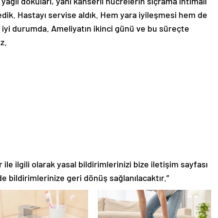
ğlı dokuları, yani kanserli hücrelerin sıçrama ihtimali
ledik. Hastayı servise aldık. Hem yara iyileşmesi hem de
iyi durumda. Ameliyatın ikinci günü ve bu süreçte
z.
le ilgili olarak yasal bildirimlerinizi bize iletişim sayfası
de bildirimlerinize geri dönüş sağlanılacaktır.”