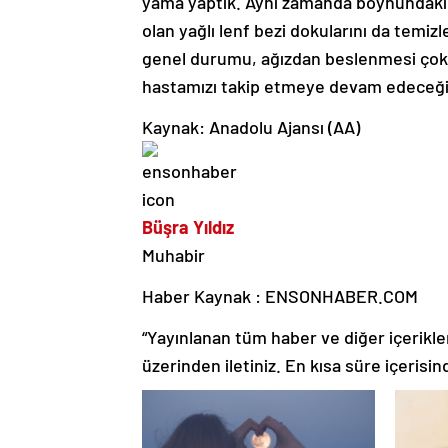
yama yaptık. Aynı zamanda boynundaki ya
olan yağlı lenf bezi dokularını da temiz
genel durumu, ağızdan beslenmesi çok 
hastamızı takip etmeye devam edeceği
Kaynak: Anadolu Ajansı (AA)
Büşra Yıldız
Muhabir
Haber Kaynak : ENSONHABER.COM
“Yayınlanan tüm haber ve diğer içerikler i
üzerinden iletiniz. En kısa süre içerisin