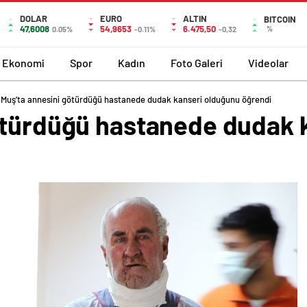
DOLAR
EURO
ALTIN
BITCOIN
47,6008
54,9653
6.475,50
%
0.05%
-0.11%
-0,32
Ekonomi
Spor
Kadın
Foto Galeri
Videolar
Muş’ta annesini götürdüğü hastanede dudak kanseri olduğunu öğrendi
ötürdüğü hastanede dudak 