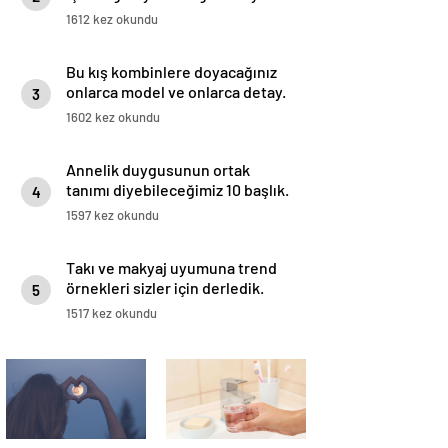
medyadan duyurdu!
1612 kez okundu
Bu kış kombinlere doyacağınız
onlarca model ve onlarca detay.
3
1602 kez okundu
Annelik duygusunun ortak
tanımı diyebileceğimiz 10 başlık.
4
1597 kez okundu
Takı ve makyaj uyumuna trend
örnekleri sizler için derledik.
5
1517 kez okundu