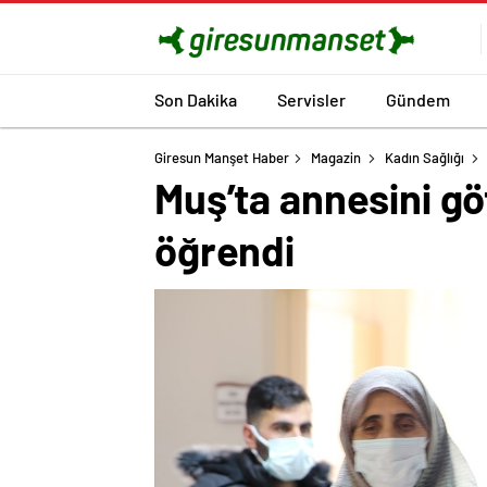
Son Dakika
Servisler
Gündem
Giresun Manşet Haber
Magazin
Kadın Sağlığı
Muş’ta annesini g
öğrendi