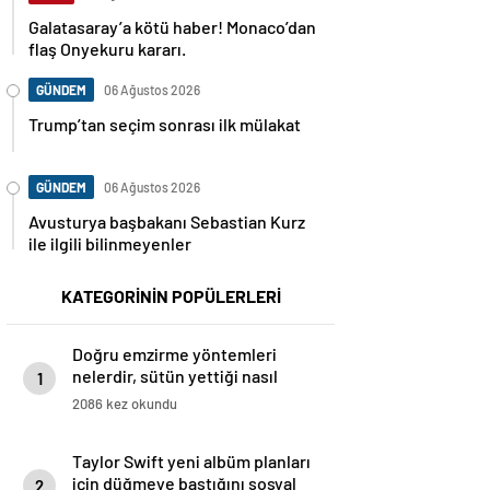
Galatasaray’a kötü haber! Monaco’dan
flaş Onyekuru kararı.
GÜNDEM
06 Ağustos 2026
Trump’tan seçim sonrası ilk mülakat
GÜNDEM
06 Ağustos 2026
Avusturya başbakanı Sebastian Kurz
ile ilgili bilinmeyenler
KATEGORİNİN POPÜLERLERİ
Doğru emzirme yöntemleri
nelerdir, sütün yettiği nasıl
1
anlaşılır?
2086 kez okundu
Taylor Swift yeni albüm planları
için düğmeye bastığını sosyal
2