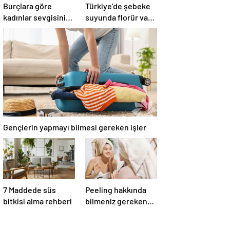
Burçlara göre
Türkiye’de şebeke
kadınlar sevgisini
suyunda florür var
nasıl gösterir?
mı?
Gençlerin yapmayı bilmesi gereken işler
7 Maddede süs
Peeling hakkında
bitkisi alma rehberi
bilmeniz gereken
her şey