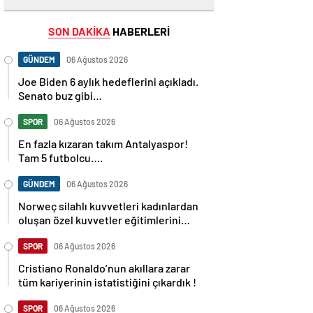
SON DAKİKA
HABERLERİ
GÜNDEM
06 Ağustos 2026
Joe Biden 6 aylık hedeflerini açıkladı.
Senato buz gibi…
SPOR
06 Ağustos 2026
En fazla kızaran takım Antalyaspor!
Tam 5 futbolcu….
GÜNDEM
06 Ağustos 2026
Norweç silahlı kuvvetleri kadınlardan
oluşan özel kuvvetler eğitimlerini
başlattı.
SPOR
06 Ağustos 2026
Cristiano Ronaldo’nun akıllara zarar
tüm kariyerinin istatistiğini çıkardık !
SPOR
06 Ağustos 2026