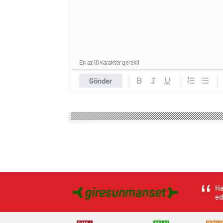
En az 10 karakter gerekli
Gönder
Ha
ed