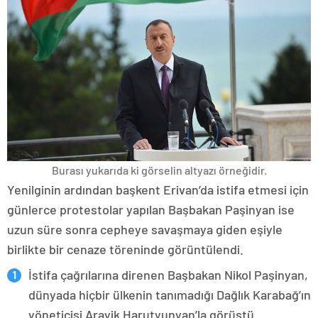
Burası yukarıda ki görselin altyazı örneğidir.
Yenilginin ardından başkent Erivan’da istifa etmesi için
günlerce protestolar yapılan Başbakan Paşinyan ise
uzun süre sonra cepheye savaşmaya giden eşiyle
birlikte bir cenaze töreninde görüntülendi.
İstifa çağrılarına direnen Başbakan Nikol Paşinyan,
dünyada hiçbir ülkenin tanımadığı Dağlık Karabağ’ın
yöneticisi Arayik Harutyunyan’la görüştü.