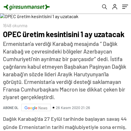
1648 okunma
OPEC üretim kesintisini 1 ay uzatacak
Ermenistan'a verdiği Karabağ mesajında “ Dağlık
Karabağ ve çevresindeki bölgeler Azerbaycan
Cumhuriyeti'nin ayrılmaz bir parçasıdır” dedi. İstifa
çağrılarını kabul etmeyen Başbakan Paşinyan Dağlık
karabağ'ın sözde lideri Arayik Harutyunyan'la
görüştü. Ermenistan'a verdiği desteği saklamayan
Fransa Cumhurbaşkanı Macron ise dikkat çeken bir
ziyaret gerçekleştirdi.
26 Kasım 2020 21:26
ABONE OL
News
Dağlık Karabağ’da 27 Eylül tarihinde başlayan savaş 44
günde Ermenistan’ın tarihi mağlubiyetiyle sona ermiş,