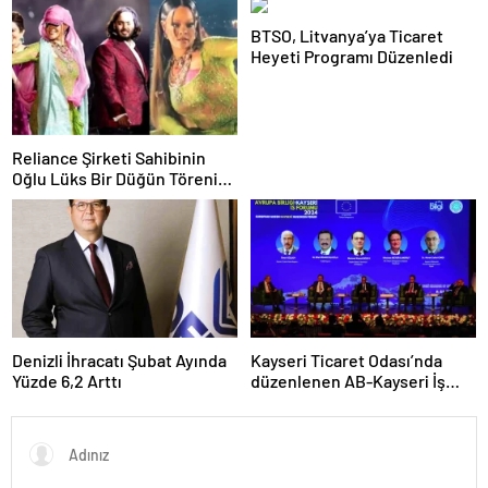
BTSO, Litvanya’ya Ticaret
Heyeti Programı Düzenledi
Reliance Şirketi Sahibinin
Oğlu Lüks Bir Düğün Töreni
Düzenledi
Denizli İhracatı Şubat Ayında
Kayseri Ticaret Odası’nda
Yüzde 6,2 Arttı
düzenlenen AB-Kayseri İş
Forumu’nda yeşil dönüşüm
ve dijitalleşme vurgusu
yapıldı