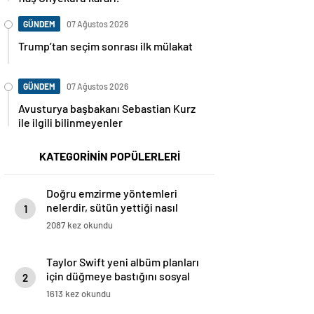
GÜNDEM
07 Ağustos 2026
Trump’tan seçim sonrası ilk mülakat
GÜNDEM
07 Ağustos 2026
Avusturya başbakanı Sebastian Kurz
ile ilgili bilinmeyenler
KATEGORİNİN POPÜLERLERİ
Doğru emzirme yöntemleri
nelerdir, sütün yettiği nasıl
1
anlaşılır?
2087 kez okundu
Taylor Swift yeni albüm planları
için düğmeye bastığını sosyal
2
medyadan duyurdu!
1613 kez okundu