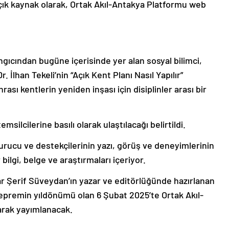
açık kaynak olarak, Ortak Akıl-Antakya Platformu web
ngıcından bugüne içerisinde yer alan sosyal bilimci,
. İlhan Tekeli’nin “Açık Kent Planı Nasıl Yapılır”
rası kentlerin yeniden inşası için disiplinler arası bir
msilcilerine basılı olarak ulaştılacağı belirtildi.
urucu ve destekçilerinin yazı, görüş ve deneyimlerinin
bilgi, belge ve araştırmaları içeriyor.
mar Şerif Süveydan’ın yazar ve editörlüğünde hazırlanan
depremin yıldönümü olan 6 Şubat 2025’te Ortak Akıl-
olarak yayımlanacak.