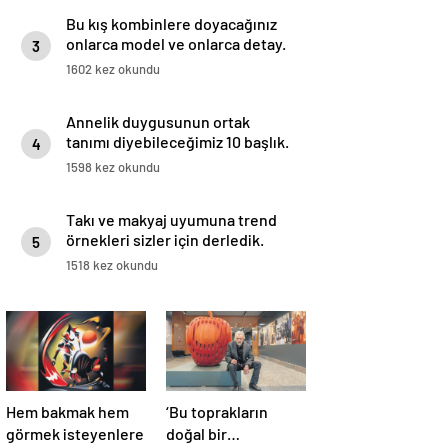
Bu kış kombinlere doyacağınız
onlarca model ve onlarca detay.
3
1602 kez okundu
Annelik duygusunun ortak
tanımı diyebileceğimiz 10 başlık.
4
1598 kez okundu
Takı ve makyaj uyumuna trend
örnekleri sizler için derledik.
5
1518 kez okundu
Hem bakmak hem
‘Bu toprakların
görmek isteyenlere
doğal bir