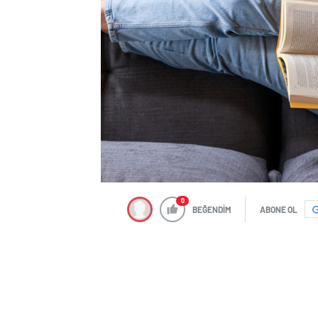
0
BEĞENDİM
ABONE OL
İZ BIRAK
(Alaz Toker)
İster bir dâhi ister plazadaki bir beyaz 
hayatta bir iz bırakabilmektir. Bu ned