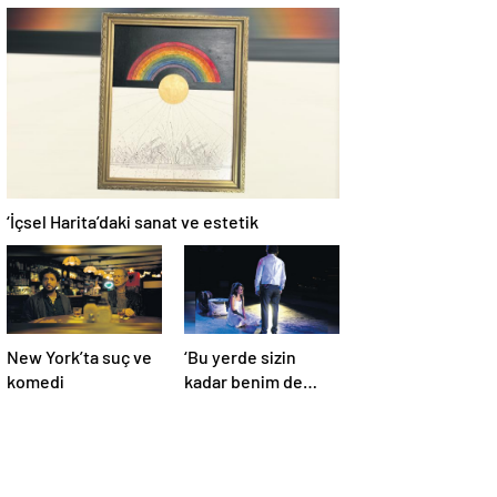
parçasıyım’
‘İçsel Harita’daki sanat ve estetik
New York’ta suç ve
‘Bu yerde sizin
komedi
kadar benim de
yaşama hakkım var’