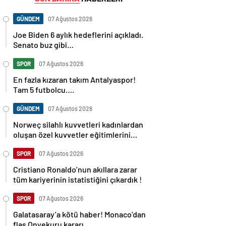
GÜNDEM
07 Ağustos 2026
Joe Biden 6 aylık hedeflerini açıkladı.
Senato buz gibi…
SPOR
07 Ağustos 2026
En fazla kızaran takım Antalyaspor!
Tam 5 futbolcu….
GÜNDEM
07 Ağustos 2026
Norweç silahlı kuvvetleri kadınlardan
oluşan özel kuvvetler eğitimlerini
başlattı.
SPOR
07 Ağustos 2026
Cristiano Ronaldo’nun akıllara zarar
tüm kariyerinin istatistiğini çıkardık !
SPOR
07 Ağustos 2026
Galatasaray’a kötü haber! Monaco’dan
flaş Onyekuru kararı.