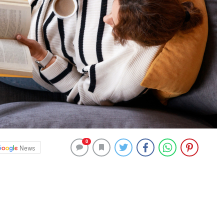
0
News
yakalı ister tarladaki çiftçi olsun… Herkesin amacı
enle her şeyin monotonlaştığı günümüzde fark