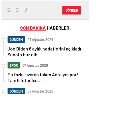
GÖNDER
SON DAKİKA
HABERLERİ
GÜNDEM
07 Ağustos 2026
Joe Biden 6 aylık hedeflerini açıkladı.
Senato buz gibi…
SPOR
07 Ağustos 2026
En fazla kızaran takım Antalyaspor!
Tam 5 futbolcu….
GÜNDEM
07 Ağustos 2026
Norweç silahlı kuvvetleri kadınlardan
oluşan özel kuvvetler eğitimlerini
başlattı.
SPOR
07 Ağustos 2026
Cristiano Ronaldo’nun akıllara zarar