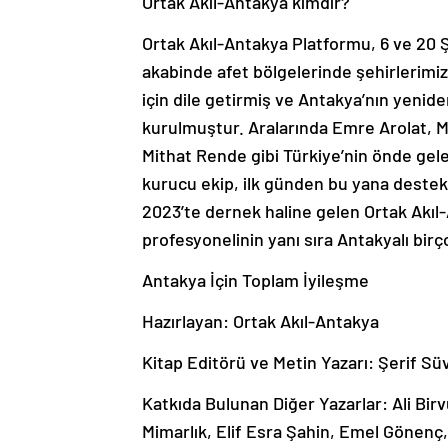
Ortak Akıl-Antakya kimdir?
Ortak Akıl-Antakya Platformu, 6 ve 20 
akabinde afet bölgelerinde şehirlerimiz
için dile getirmiş ve Antakya’nın yenid
kurulmuştur. Aralarında Emre Arolat, 
Mithat Rende gibi Türkiye’nin önde gele
kurucu ekip, ilk günden bu yana destekç
2023’te dernek haline gelen Ortak Akı
profesyonelinin yanı sıra Antakyalı bi
Antakya İçin Toplam İyileşme
Hazırlayan: Ortak Akıl-Antakya
Kitap Editörü ve Metin Yazarı: Şerif 
Katkıda Bulunan Diğer Yazarlar: Ali Bir
Mimarlık, Elif Esra Şahin, Emel Gönen