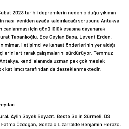
Şubat 2023 tarihli depremlerin neden olduğu yıkımın
in nasıl yeniden ayağa kaldırılacağı sorusunu Antakya
en canlanması için gönüllülük esasına dayanarak
Murat Tabanlıoğlu, Ece Ceylan Baba, Levent Erden,
n mimar, iletişimci ve kanaat önderlerinin yer aldığı
ilerini artırarak çalışmalarını sürdürüyor. Temmuz
l-Antakya, kendi alanında uzman pek çok meslek
rçok katılımcı tarafından da desteklenmektedir.
Süveydan
vural, Aylin Sayek Beyazıt, Beste Selin Sürmeli, DS
ç, Fatma Özdoğan, Gonzalo Lizarralde Benjamin Herazo,