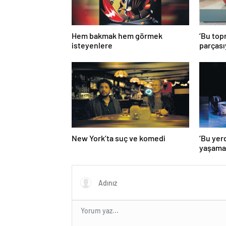
Hem bakmak hem görmek
‘Bu top
isteyenlere
parçası
New York’ta suç ve komedi
‘Bu yer
yaşama 