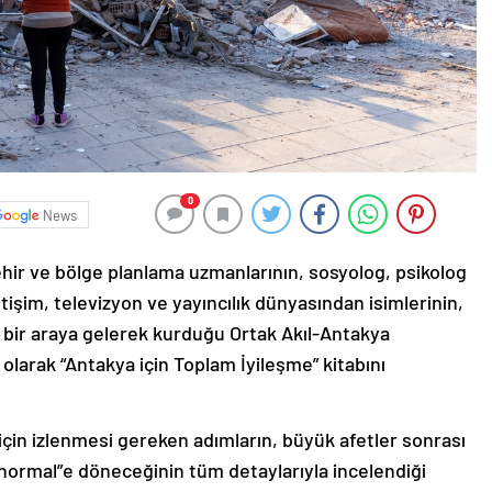
0
News
hir ve bölge planlama uzmanlarının, sosyolog, psikolog
etişim, televizyon ve yayıncılık dünyasından isimlerinin,
a bir araya gelerek kurduğu Ortak Akıl-Antakya
u olarak “Antakya için Toplam İyileşme” kitabını
için izlenmesi gereken adımların, büyük afetler sonrası
 “normal”e döneceğinin tüm detaylarıyla incelendiği