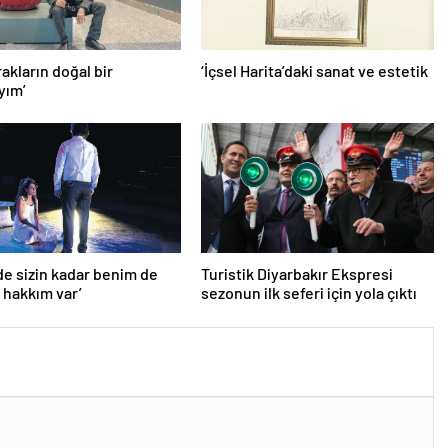
rakların doğal bir
‘İçsel Harita’daki sanat ve estetik
yım’
de sizin kadar benim de
Turistik Diyarbakır Ekspresi
hakkım var’
sezonun ilk seferi için yola çıktı