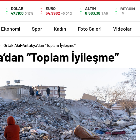
DOLAR
EURO
ALTIN
BITCOIN
47,7100
54,9982
6.583,38
%
0.17%
-0.04%
1,40
Ekonomi
Spor
Kadın
Foto Galeri
Videolar
Ortak Akıl-Antakya’dan “Toplam İyileşme”
a’dan “Toplam İyileşme”