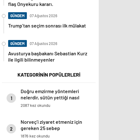
flaş Onyekuru kararı.
GÜNDEM
07 Ağustos 2026
Trump’tan seçim sonrası ilk mülakat
GÜNDEM
07 Ağustos 2026
Avusturya başbakanı Sebastian Kurz
ile ilgili bilinmeyenler
KATEGORİNİN POPÜLERLERİ
Doğru emzirme yöntemleri
nelerdir, sütün yettiği nasıl
1
anlaşılır?
2087 kez okundu
Norveç’i ziyaret etmeniz için
gereken 25 sebep
2
1876 kez okundu