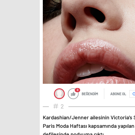
0
BEĞENDİM
ABONE OL
2
Kardashian/Jenner ailesinin Victoria’s 
Paris Moda Haftası kapsamında yapılan
defilesinde podyuma çıktı.