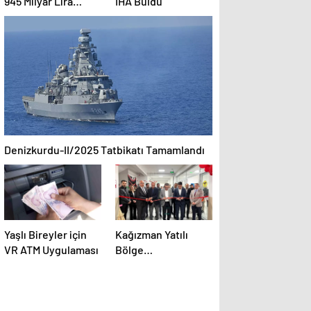
945 Milyar Lira
İHA Buldu
Yatırım
Denizkurdu-II/2025 Tatbikatı Tamamlandı
Yaşlı Bireyler için
Kağızman Yatılı
VR ATM Uygulaması
Bölge
Ortaokulu’nda
Yılsonu Sergisi
Açıldı