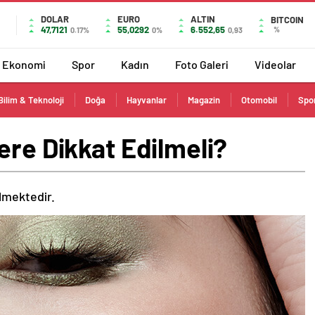
DOLAR
EURO
ALTIN
BITCOIN
47,7121
55,0292
6.552,65
%
0.17%
0%
0,93
Ekonomi
Spor
Kadın
Foto Galeri
Videolar
Bilim & Teknoloji
Doğa
Hayvanlar
Magazin
Otomobil
Spo
ere Dikkat Edilmeli?
ilmektedir.