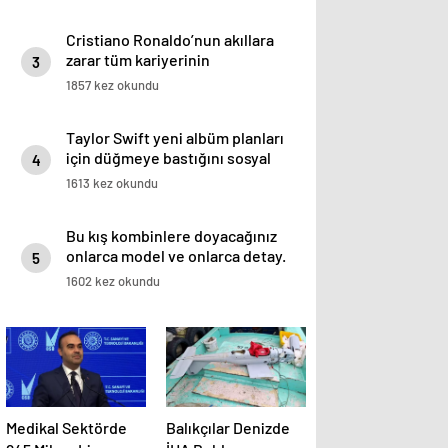
Cristiano Ronaldo’nun akıllara
zarar tüm kariyerinin
3
istatistiğini çıkardık !
1857 kez okundu
Taylor Swift yeni albüm planları
için düğmeye bastığını sosyal
4
medyadan duyurdu!
1613 kez okundu
Bu kış kombinlere doyacağınız
onlarca model ve onlarca detay.
5
1602 kez okundu
Medikal Sektörde
Balıkçılar Denizde