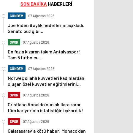
SON DAKİKA
HABERLERİ
GÜNDEM
07 Ağustos 2026
Joe Biden 6 aylık hedeflerini açıkladı.
Senato buz gibi…
SPOR
07 Ağustos 2026
En fazla kızaran takım Antalyaspor!
Tam 5 futbolcu….
GÜNDEM
07 Ağustos 2026
Norweç silahlı kuvvetleri kadınlardan
oluşan özel kuvvetler eğitimlerini
başlattı.
SPOR
07 Ağustos 2026
Cristiano Ronaldo’nun akıllara zarar
tüm kariyerinin istatistiğini çıkardık !
SPOR
07 Ağustos 2026
Galatasaray’a kötü haber! Monaco’dan