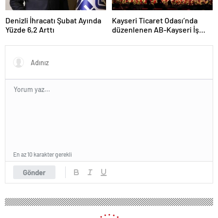
Denizli İhracatı Şubat Ayında
Kayseri Ticaret Odası’nda
Yüzde 6,2 Arttı
düzenlenen AB-Kayseri İş
Forumu’nda yeşil dönüşüm
ve dijitalleşme vurgusu
yapıldı
En az 10 karakter gerekli
Gönder