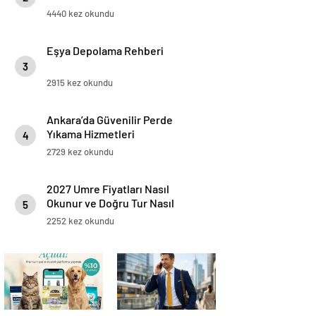
4440 kez okundu
Eşya Depolama Rehberi
3
2915 kez okundu
Ankara’da Güvenilir Perde
Yıkama Hizmetleri
4
2729 kez okundu
2027 Umre Fiyatları Nasıl
Okunur ve Doğru Tur Nasıl
5
Seçilir
2252 kez okundu