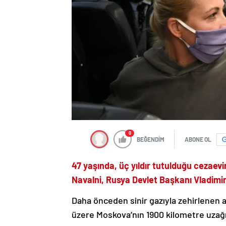
0
BEĞENDİM
ABONE OL
47 yaşında, üç yıldır tutulduğu cezaev
Navalni, Rusya Devlet Başkanı Vladimir 
Daha önceden sinir gazıyla zehirlenen a
üzere Moskova’nın 1900 kilometre uzağ