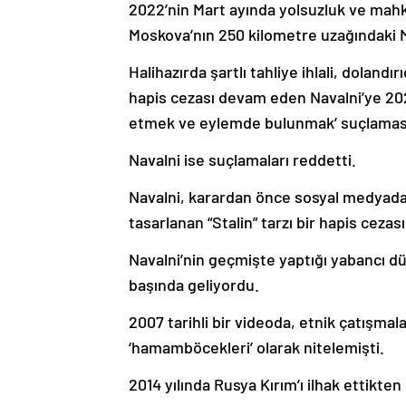
2022’nin Mart ayında yolsuzluk ve mahk
Moskova’nın 250 kilometre uzağındaki M
Halihazırda şartlı tahliye ihlali, doland
hapis cezası devam eden Navalni’ye 202
etmek ve eylemde bulunmak’ suçlamasıyla
Navalni ise suçlamaları reddetti.
Navalni, karardan önce sosyal medyada 
tasarlanan “Stalin” tarzı bir hapis ceza
Navalni’nin geçmişte yaptığı yabancı dü
başında geliyordu.
2007 tarihli bir videoda, etnik çatışmal
‘hamamböcekleri’ olarak nitelemişti.
2014 yılında Rusya Kırım’ı ilhak ettikten