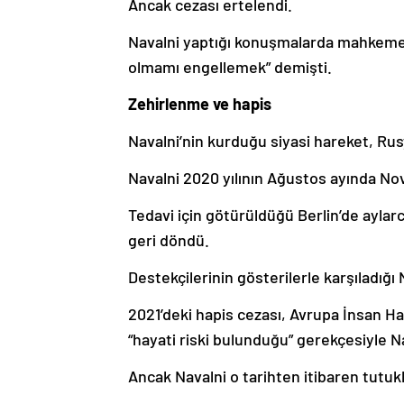
Ancak cezası ertelendi.
Navalni yaptığı konuşmalarda mahkeme k
olmamı engellemek” demişti.
Zehirlenme ve hapis
Navalni’nin kurduğu siyasi hareket, Rusy
Navalni 2020 yılının Ağustos ayında Noviç
Tedavi için götürüldüğü Berlin’de ayla
geri döndü.
Destekçilerinin gösterilerle karşıladığı
2021’deki hapis cezası, Avrupa İnsan H
“hayati riski bulunduğu” gerekçesiyle Na
Ancak Navalni o tarihten itibaren tutukl