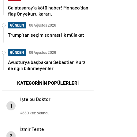
Galatasaray’a kötü haber! Monaco’dan
flaş Onyekuru kararı.
GÜNDEM
06 Ağustos 2026
Trump’tan seçim sonrası ilk mülakat
GÜNDEM
06 Ağustos 2026
Avusturya başbakanı Sebastian Kurz
ile ilgili bilinmeyenler
KATEGORİNİN POPÜLERLERİ
İşte bu Doktor
1
4880 kez okundu
İzmir Tente
2