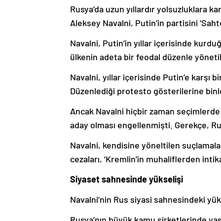
Rusya’da uzun yıllardır yolsuzluklara 
Aleksey Navalni, Putin’in partisini ‘Sahte
Navalni, Putin’in yıllar içerisinde kurd
ülkenin adeta bir feodal düzenle yöneti
Navalni, yıllar içerisinde Putin’e karşı
Düzenlediği protesto gösterilerine binle
Ancak Navalni hiçbir zaman seçimlerde P
aday olması engellenmişti. Gerekçe, Ru
Navalni, kendisine yöneltilen suçlamala
cezaları, ‘Kremlin’in muhaliflerden intik
Siyaset sahnesinde yükselişi
Navalni’nin Rus siyasi sahnesindeki yüks
Rusya’nın büyük kamu şirketlerinde yaşa