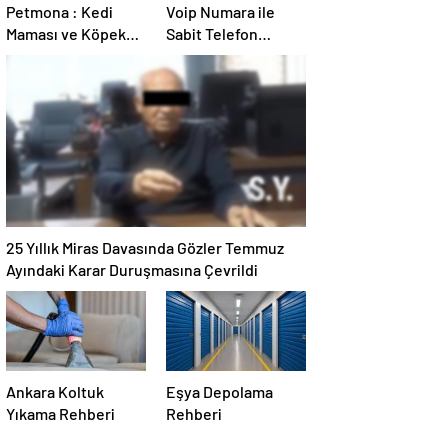
Petmona : Kedi
Voip Numara ile
Maması ve Köpek
Sabit Telefon
Maması İle Tüm
Alternatifi Nasıl
Evcil Hayvan
Seçilir
Ürünleri
25 Yıllık Miras Davasında Gözler Temmuz
Ayındaki Karar Duruşmasına Çevrildi
Ankara Koltuk
Eşya Depolama
Yıkama Rehberi
Rehberi