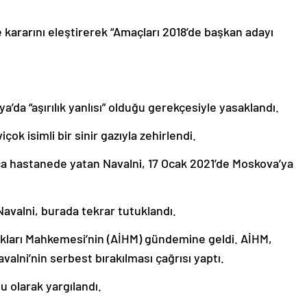
ararını eleştirerek “Amaçları 2018’de başkan adayı
a’da “aşırılık yanlısı” olduğu gerekçesiyle yasaklandı.
ok isimli bir sinir gazıyla zehirlendi.
rca hastanede yatan Navalni, 17 Ocak 2021’de Moskova’ya
 Navalni, burada tekrar tutuklandı.
akları Mahkemesi’nin (AİHM) gündemine geldi. AİHM,
valni’nin serbest bırakılması çağrısı yaptı.
u olarak yargılandı.