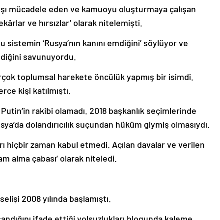
karşı mücadele eden ve kamuoyu oluşturmaya çalışan
kârlar ve hırsızlar’ olarak nitelemişti.
uğu sistemin ‘Rusya’nın kanını emdiğini’ söylüyor ve
ldiğini savunuyordu.
 birçok toplumsal harekete öncülük yapmış bir isimdi.
rce kişi katılmıştı.
utin’in rakibi olamadı. 2018 başkanlık seçimlerinde
sya’da dolandırıcılık suçundan hüküm giymiş olmasıydı.
rı hiçbir zaman kabul etmedi. Açılan davalar ve verilen
am alma çabası’ olarak niteledi.
elişi 2008 yılında başlamıştı.
ndığını ifade ettiği yolsuzlukları blogunda kaleme