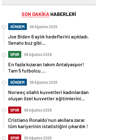
SON DAKİKA
HABERLERİ
GÜNDEM
06 Ağustos 2026
Joe Biden 6 aylık hedeflerini açıkladı.
Senato buz gibi…
SPOR
06 Ağustos 2026
En fazla kızaran takım Antalyaspor!
Tam 5 futbolcu….
GÜNDEM
06 Ağustos 2026
Norweç silahlı kuvvetleri kadınlardan
oluşan özel kuvvetler eğitimlerini
başlattı.
SPOR
06 Ağustos 2026
Cristiano Ronaldo’nun akıllara zarar
tüm kariyerinin istatistiğini çıkardık !
SPOR
06 Ağustos 2026