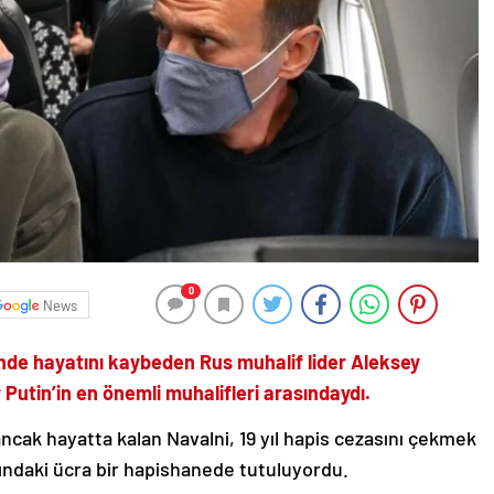
0
News
inde hayatını kaybeden Rus muhalif lider Aleksey
Putin’in en önemli muhalifleri arasındaydı.
ncak hayatta kalan Navalni, 19 yıl hapis cezasını çekmek
ındaki ücra bir hapishanede tutuluyordu.