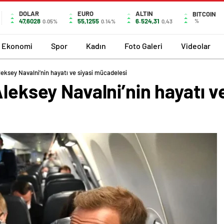
DOLAR
EURO
ALTIN
BITCOIN
47,6028
55,1255
6.524,31
%
0.05%
0.14%
0,43
Ekonomi
Spor
Kadın
Foto Galeri
Videolar
leksey Navalni’nin hayatı ve siyasi mücadelesi
leksey Navalni’nin hayatı ve