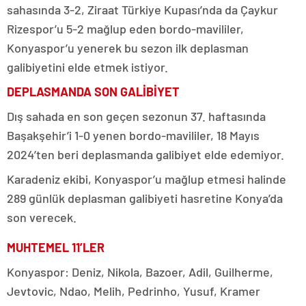
sahasında 3-2, Ziraat Türkiye Kupası’nda da Çaykur
Rizespor’u 5-2 mağlup eden bordo-mavililer,
Konyaspor’u yenerek bu sezon ilk deplasman
galibiyetini elde etmek istiyor.
DEPLASMANDA SON GALİBİYET
Dış sahada en son geçen sezonun 37. haftasında
Başakşehir’i 1-0 yenen bordo-mavililer, 18 Mayıs
2024’ten beri deplasmanda galibiyet elde edemiyor.
Karadeniz ekibi, Konyaspor’u mağlup etmesi halinde
289 günlük deplasman galibiyeti hasretine Konya’da
son verecek.
MUHTEMEL 11’LER
Konyaspor: Deniz, Nikola, Bazoer, Adil, Guilherme,
Jevtovic, Ndao, Melih, Pedrinho, Yusuf, Kramer