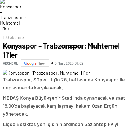
106 okunma
Konyaspor – Trabzonspor: Muhtemel
11’ler
6 Mart 2025 01:02
ABONE OL
News
Trabzonspor, Süper Lig’in 26. haftasında Konyaspor ile
deplasmanda karşılaşacak.
MEDAŞ Konya Büyükşehir Stadı’nda oynanacak ve saat
16.00’da başlayacak karşılaşmayı hakem Ozan Ergün
yönetecek.
Ligde Beşiktaş yenilgisinin ardından Gaziantep FK’yi