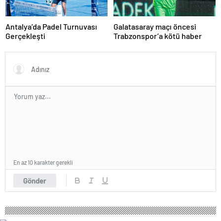
Antalya’da Padel Turnuvası
Galatasaray maçı öncesi
Gerçekleşti
Trabzonspor’a kötü haber
En az 10 karakter gerekli
Gönder