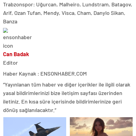
Trabzonspor: Uğurcan, Malheiro, Lundstram, Batagov,
Arif, Ozan Tufan, Mendy, Visca, Cham, Danylo Sikan,
Banza
Can Badak
Editor
Haber Kaynak : ENSONHABER.COM
“Yayınlanan tüm haber ve diğer içerikler ile ilgili olarak
yasal bildirimlerinizi bize iletişim sayfası üzerinden
iletiniz. En kısa süre içerisinde bildirimlerinize geri
dönüş sağlanılacaktır.”