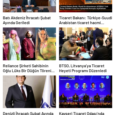
Batı Akdeniz İhracatı Şubat
Ticaret Bakanı: Türkiye-Suudi
Ayında Geriledi
Arabistan ticaret hacmi
artacak
Reliance Şirketi Sahibinin
BTSO, Litvanya’ya Ticaret
Oğlu Lüks Bir Düğün Töreni
Heyeti Programı Düzenledi
Düzenledi
Denizli İhracatı Şubat Ayında
Kayseri Ticaret Odası’nda