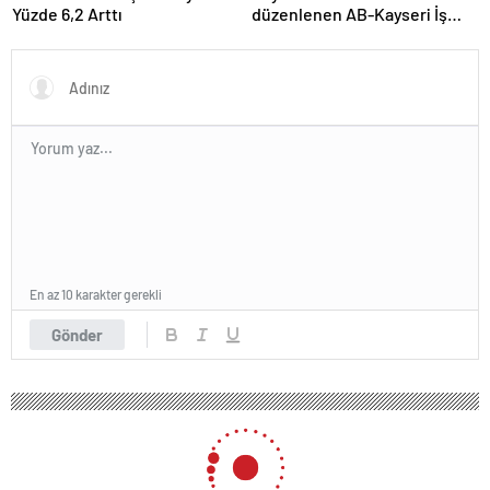
Yüzde 6,2 Arttı
düzenlenen AB-Kayseri İş
Forumu’nda yeşil dönüşüm
ve dijitalleşme vurgusu
yapıldı
En az 10 karakter gerekli
Gönder