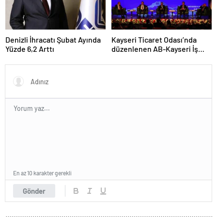
Denizli İhracatı Şubat Ayında
Kayseri Ticaret Odası’nda
Yüzde 6,2 Arttı
düzenlenen AB-Kayseri İş
Forumu’nda yeşil dönüşüm
ve dijitalleşme vurgusu
yapıldı
En az 10 karakter gerekli
Gönder