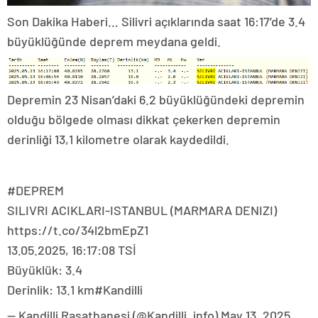
Son Dakika Haberi… Silivri açıklarında saat 16:17’de 3.4
büyüklüğünde deprem meydana geldi.
Depremin 23 Nisan’daki 6.2 büyüklüğündeki depremin
olduğu bölgede olması dikkat çekerken depremin
derinliği 13,1 kilometre olarak kaydedildi.
#DEPREM
SILIVRI ACIKLARI-ISTANBUL (MARMARA DENIZI)
https://t.co/34l2bmEpZ1
13.05.2025, 16:17:08 TSİ
Büyüklük: 3.4
Derinlik: 13.1 km#Kandilli
— Kandilli Rasathanesi (@Kandilli_info) May 13, 2025