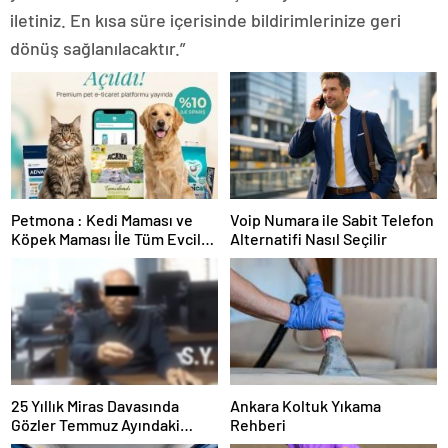
iletiniz. En kısa süre içerisinde bildirimlerinize geri
dönüş sağlanılacaktır.”
Petmona : Kedi Maması ve
Voip Numara ile Sabit Telefon
Köpek Maması İle Tüm Evcil
Alternatifi Nasıl Seçilir
Hayvan Ürünleri
25 Yıllık Miras Davasında
Ankara Koltuk Yıkama
Gözler Temmuz Ayındaki
Rehberi
Karar Duruşmasına Çevrildi