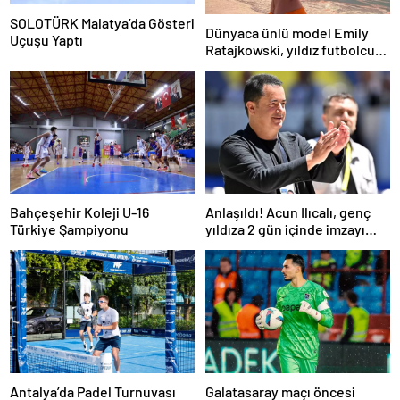
SOLOTÜRK Malatya’da Gösteri
Dünyaca ünlü model Emily
Uçuşu Yaptı
Ratajkowski, yıldız futbolcuya
hayranlığını ilan etti
Bahçeşehir Koleji U-16
Anlaşıldı! Acun Ilıcalı, genç
Türkiye Şampiyonu
yıldıza 2 gün içinde imzayı
attırıyor
Antalya’da Padel Turnuvası
Galatasaray maçı öncesi