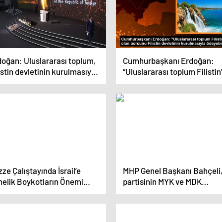
doğan: Uluslararası toplum,
Cumhurbaşkanı Erdoğan:
istin devletinin kurulmasıyla
“Uluslararası toplum Filistin
rcunu ödeyebilir
olan borcunu Filistin devleti
kurulmasıyla ödeyebilir”
ze Çalıştayında İsrail’e
MHP Genel Başkanı Bahçeli
nelik Boykotların Önemi
partisinin MYK ve MDK
rgulandı
toplantısının ardından
konuştu: (1)