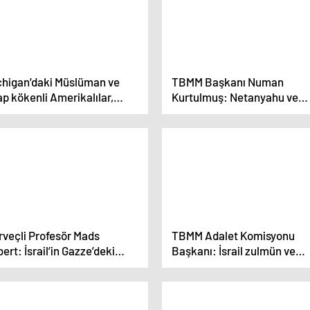
chigan’daki Müslüman ve
TBMM Başkanı Numan
p kökenli Amerikalılar,
Kurtulmuş: Netanyahu ve
en’ın kaybetmesi için
çetesi Hitler’le aynı tarafta
rarsız oy’ kullanmaya
görülmeye başlanmıştır
ırıyor
rveçli Profesör Mads
TBMM Adalet Komisyonu
bert: İsrail’in Gazze’deki
Başkanı: İsrail zulmün ve
lmü hayatımda gördüğüm en
istikrarsızlığın merkezi
yük zulüm