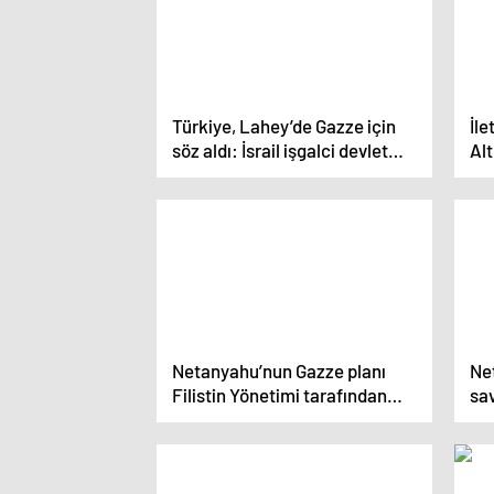
Türkiye, Lahey’de Gazze için
İle
söz aldı: İsrail işgalci devlet
Alt
durumunda, atacağı her adım
ha
yok hükmündedir
ulu
ada
Netanyahu’nun Gazze planı
Ne
Filistin Yönetimi tarafından
sav
başarısızlıkla karşılandı