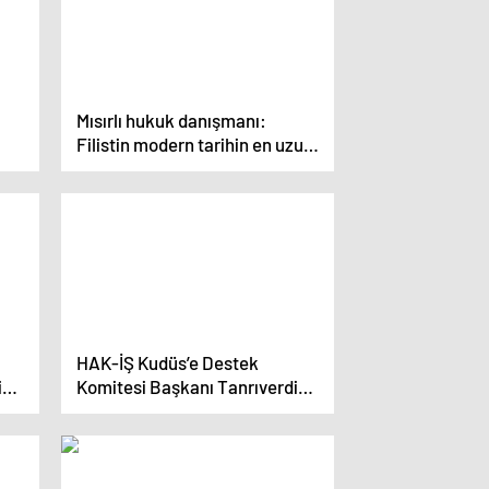
Mısırlı hukuk danışmanı:
Filistin modern tarihin en uzun
süreli işgaline maruz kaldı
HAK-İŞ Kudüs’e Destek
rine
Komitesi Başkanı Tanrıverdi:
“Bir kıvılcım, üçüncü dünya
savaşını patlatır”