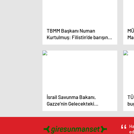
TBMM Başkanı Numan
MÜ
Kurtulmuş: Filistin’de barışın
Ma
sağlanması şarttır
ada
et
İsrail Savunma Bakanı,
TÜ
Gazze’nin Gelecekteki
bug
Yönetimi Hakkında Planlarını
da
Açıkladı
ya
Ha
ed