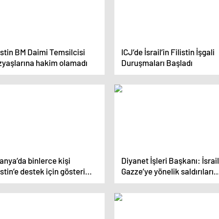
istin BM Daimi Temsilcisi
ICJ’de İsrail’in Filistin İşgali
zyaşlarına hakim olamadı
Duruşmaları Başladı
anya’da binlerce kişi
Diyanet İşleri Başkanı: İsrail
istin’e destek için gösteri
Gazze’ye yönelik saldırıları
tı
derhal durdurulmalı