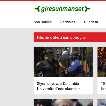
Son Dakika
Servisler
Gündem
Filistin etiketi için sonuçlar
Siyonist yuvası Columbia
TB
Üniversitesi’nde skandal:
İsl
Gazze isyanını böyle
mü
susturdular