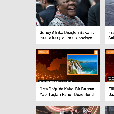
Güney Afrika Dışişleri Bakanı:
Fra
İsrail’e karşı olumsuz pozisyon
Sal
alan ABD’li siyasetçiler var
Bis
Orta Doğu’da Kalıcı Bir Barışın
Fil
Yapı Taşları Paneli Düzenlendi
Gaz
yön