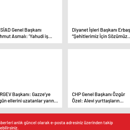
SİAD Genel Başkanı
Diyanet İşleri Başkanı Erbaş
hmut Asmalı: ‘Yahudi iş
“Şehitlerimiz İçin Sözümüz
mları ile yapılan ticareti
Var” programında konuştu
ik bulmuyoruz’
Açıklaması
RGEV Başkanı: Gazze’ye
CHP Genel Başkanı Özgür
ün ellerini uzatanlar yarın
Özel: Alevi yurttaşların
ha büyük ameliyatlar
eğitimine devlet eşitlikçi
pmak istiyorlar
yaklaşmıyor
berleri anlık güncel olarak e-posta adresiniz üzerinden takip
ebilirsiniz.