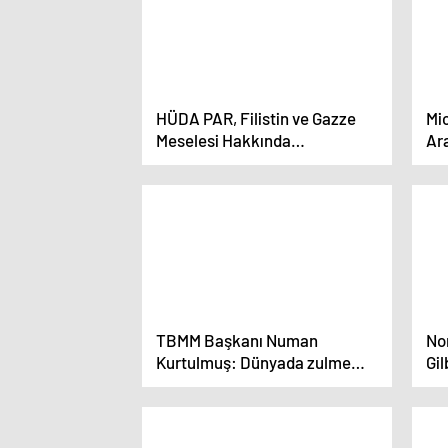
HÜDA PAR, Filistin ve Gazze
Mi
Meselesi Hakkında
Ara
Beyannameyi Duyurdu
Bid
‘ka
çağ
TBMM Başkanı Numan
No
Kurtulmuş: Dünyada zulme
Gil
karşı bir insanlık cephesi
zu
kurulmuştur
bü