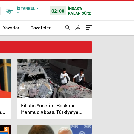
İMSAK'A
İSTANBUL
02:00
KALAN SÜRE
°
Yazarlar
Gazeteler
:
Filistin Yönetimi Başkanı
e
Mahmud Abbas, Türkiye’ye
yapacağı ziyarette Gazze’ye
insani yardımların artırılması
önerisini ele alacak