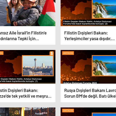
nsız Aile İsrail’in Filistin’e
Filistin Dışişleri Bakanı:
dırılarına Tepki İçin
Yerleşimciler yasa dışıdır,
ikletle Yola Çıktı
İsrail’e dönmelidir
istin Dışişleri Bakanı:
Rusya Dışişleri Bakanı Lavr
ze’de tek yetkili ve meşru
Sorun BM’de değil, Batı ülke
etim Filistin yönetimidir
BM kararlarına uymuyor