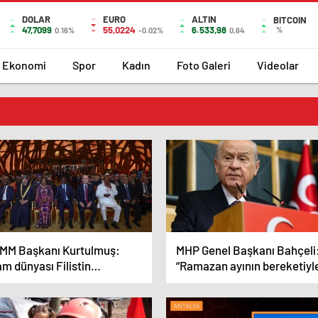
DOLAR
EURO
ALTIN
BITCOIN
47,7099
55,0224
6.533,98
%
0.16%
-0.02%
0,64
Ekonomi
Spor
Kadın
Foto Galeri
Videolar
MM Başkanı Kurtulmuş:
MHP Genel Başkanı Bahçeli
am dünyası Filistin
“Ramazan ayının bereketiyl
cadelesine hazır olmalı
Filistin halkının gözyaşları
silinmelidir.