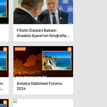
Filistin Dışişleri Bakanı:
Anadolu Ajansı’nın fotoğrafları
İsrail’in suçlarının kanıtı
ov:
Antalya Diplomasi Forumu
leri
2024