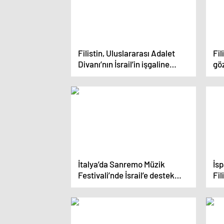
Filistin, Uluslararası Adalet
Fil
Divanı’nın İsrail’in işgaline
gö
ilişkin görüşünün adaleti
sağlayacağına inanıyor
İtalya’da Sanremo Müzik
İsp
Festivali’nde İsrail’e destek
Fil
açıklaması protesto edildi
yap