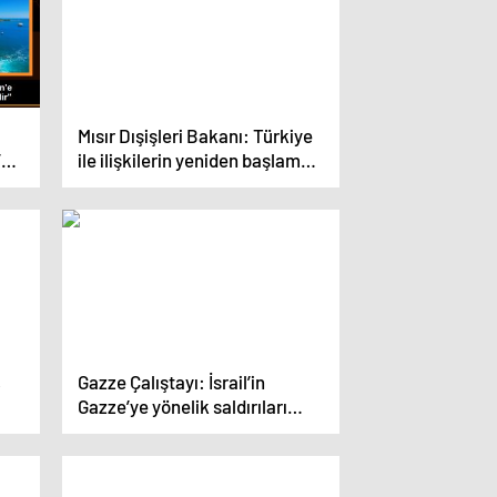
Mısır Dışişleri Bakanı: Türkiye
’e
ile ilişkilerin yeniden başlaması
nin
bölgedeki zorlukların
üstesinden gelmek için fırsat
olacak
,
Gazze Çalıştayı: İsrail’in
Gazze’ye yönelik saldırıları
masaya yatırıldı