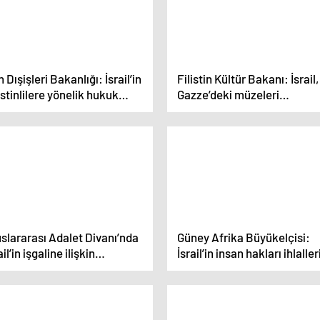
n Dışişleri Bakanlığı: İsrail’in
Filistin Kültür Bakanı: İsrail,
istinlilere yönelik hukuk
Gazze’deki müzeleri
alleri cezalandırılmalı
yağmalama konusunda
Moğolları bile geride bıraktı
slararası Adalet Divanı’nda
Güney Afrika Büyükelçisi:
ail’in işgaline ilişkin
İsrail’in insan hakları ihlalle
rüşmeler devam ediyor
son verilmeli