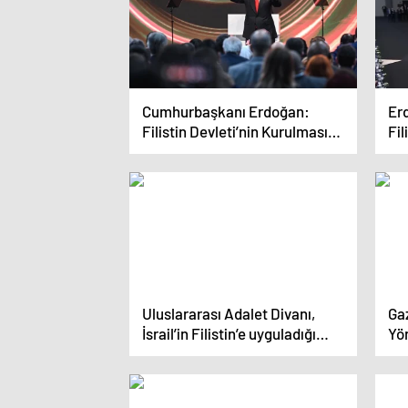
Cumhurbaşkanı Erdoğan:
Er
Filistin Devleti’nin Kurulması
Fil
Şarttır
bo
Uluslararası Adalet Divanı,
Gaz
İsrail’in Filistin’e uyguladığı
Yö
soykırımı durdurmalı
Vu