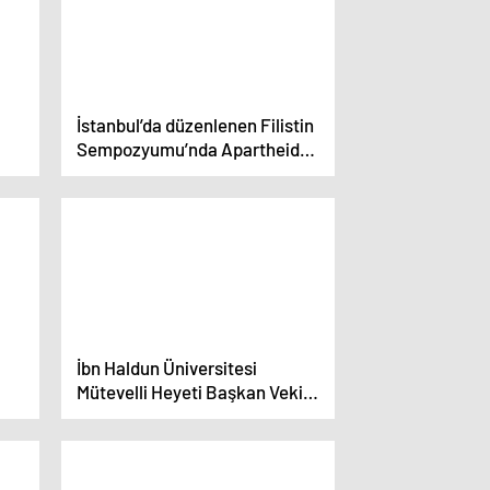
İstanbul’da düzenlenen Filistin
Sempozyumu’nda Apartheid
ve Siyonist İşgale Eleştirel
Yaklaşımlar paneli
gerçekleştirildi
İbn Haldun Üniversitesi
Mütevelli Heyeti Başkan Vekili
Bilal Erdoğan: İsrail özür
dilemeli ve hesap vermeli