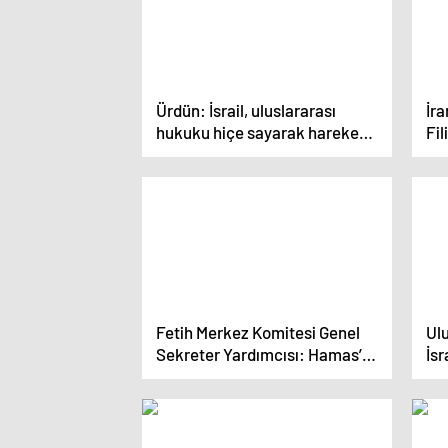
Ürdün: İsrail, uluslararası
İra
hukuku hiçe sayarak hareket
Fil
ediyor ve buna izin veriliyor
ihl
Fetih Merkez Komitesi Genel
Ulu
Sekreter Yardımcısı: Hamas’ı
İsr
uzlaşı hükümetine dahil etmek
gö
istiyoruz