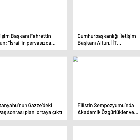
tişim Başkanı Fahrettin
Cumhurbaşkanlığı İletişim
un: “İsrail’in pervasızca
Başkanı Altun, İİT
reket etmesinin sebebi
Enformasyon Bakanları
slararası sistemin
Olağanüstü Toplantısı’nda
letsizliğidir”
konuştu Açıklaması
tanyahu’nun Gazze’deki
Filistin Sempozyumu’nda
aş sonrası planı ortaya çıktı
Akademik Özgürlükler ve
Filistin Konusu Tartışıldı