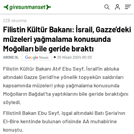
bile geride bıraktı
228 okunma
Filistin Kültür Bakanı: İsrail, Gazze’deki
müzeleri yağmalama konusunda
Moğolları bile geride bıraktı
25 Nisan 2024 00:03
ABONE OL
News
Filistin Kültür Bakanı Atıf Ebu Seyf, İsrail’in abluka
altındaki Gazze Şeridi’ne yönelik topyekün saldırıları
kapsamında müzeleri yıkıp yağmalama konusunda
Moğolların Bağdat’ta yaptıklarını bile geride bıraktığını
söyledi.
Filistinli Bakan Ebu Seyf, işgal altındaki Batı Şeria’nın
El-Bire kentinde bulunan ofisinde AA muhabirine
konuştu.