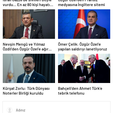
vurdu… En az 80 kişi hayatını
medyasına İngiltere sitemi
kaybetti
Nevşin Mengü ve Yılmaz
Ömer Çelik: Özgür Özel’e
Özdil’den Özgür Özel’e ağır
yapılan saldırıyı lanetliyoruz
eleştiriler
Kürşat Zorlu: Türk Dünyası
Bahçeli’den Ahmet Türk’e
Noterler Birliği kuruldu
tebrik telefonu