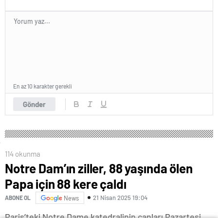
En az 10 karakter gerekli
Gönder
114 okunma
Notre Dam’ın ziller, 88 yaşında ölen
Papa için 88 kere çaldı
21 Nisan 2025 19:04
ABONE OL
News
Paris’teki Notre Dame katedralinin çanları Pazartesi