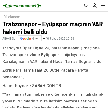
104 okunma
Trabzonspor – Eyüpspor maçının VAR
hakemi belli oldu
10 Şubat 2025 20:28
ABONE OL
News
Trendyol Süper Lig’de 23. haftanın kapanış maçında
Trabzonspor evinde Eyüpspor’u ağırlayacak.
Karşılaşmanın VAR hakemi Macar Tamas Bognar oldu.
Zorlu karşılaşma saat 20.00’de Papara Park’ta
oynanacak.
Haber Kaynak : SABAH.COM.TR
“Yayınlanan tüm haber ve diğer içerikler ile ilgili olarak
yasal bildirimlerinizi bize iletişim sayfası üzerinden
iletiniz. En kısa süre içerisinde bildirimlerinize geri