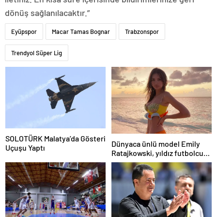
dönüş sağlanılacaktır.”
Eyüpspor
Macar Tamas Bognar
Trabzonspor
Trendyol Süper Lig
SOLOTÜRK Malatya’da Gösteri
Dünyaca ünlü model Emily
Uçuşu Yaptı
Ratajkowski, yıldız futbolcuya
hayranlığını ilan etti